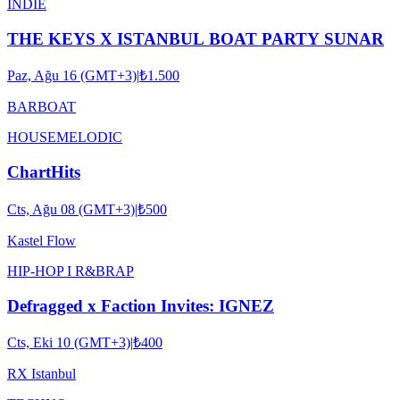
INDIE
THE KEYS X ISTANBUL BOAT PARTY SUNAR
Paz, Ağu 16 (GMT+3)
|
₺1.500
BARBOAT
HOUSE
MELODIC
ChartHits
Cts, Ağu 08 (GMT+3)
|
₺500
Kastel Flow
HIP-HOP I R&B
RAP
Defragged x Faction Invites: IGNEZ
Cts, Eki 10 (GMT+3)
|
₺400
RX Istanbul