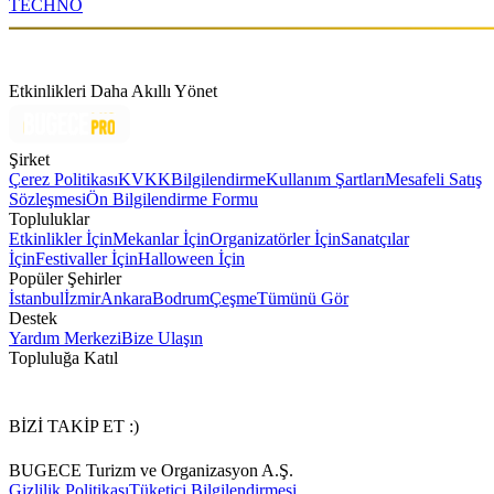
TECHNO
Etkinlikleri Daha Akıllı Yönet
Şirket
Çerez Politikası
KVKK
Bilgilendirme
Kullanım Şartları
Mesafeli Satış
Sözleşmesi
Ön Bilgilendirme Formu
Topluluklar
Etkinlikler İçin
Mekanlar İçin
Organizatörler İçin
Sanatçılar
İçin
Festivaller İçin
Halloween İçin
Popüler Şehirler
İstanbul
İzmir
Ankara
Bodrum
Çeşme
Tümünü Gör
Destek
Yardım Merkezi
Bize Ulaşın
Topluluğa Katıl
BİZİ TAKİP ET :)
BUGECE Turizm ve Organizasyon A.Ş.
Gizlilik Politikası
Tüketici Bilgilendirmesi