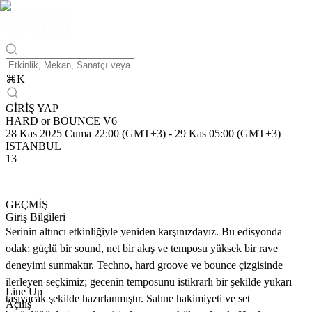
⌘
K
GİRİŞ YAP
HARD or BOUNCE V6
28 Kas 2025 Cuma 22:00 (GMT+3)
-
29 Kas 05:00 (GMT+3)
ISTANBUL
13
GEÇMİŞ
Giriş Bilgileri
Serinin altıncı etkinliğiyle yeniden karşınızdayız. Bu edisyonda
odak; güçlü bir sound, net bir akış ve temposu yüksek bir rave
deneyimi sunmaktır. Techno, hard groove ve bounce çizgisinde
ilerleyen seçkimiz; gecenin temposunu istikrarlı bir şekilde yukarı
Line Up
taşıyacak şekilde hazırlanmıştır. Sahne hakimiyeti ve set
Açılış