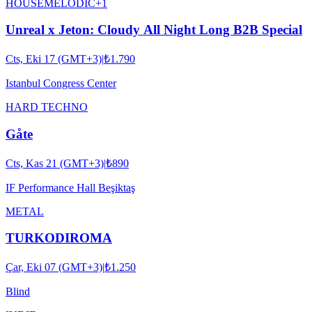
HOUSE
MELODIC
+
1
Unreal x Jeton: Cloudy All Night Long B2B Special
Cts, Eki 17 (GMT+3)
|
₺1.790
Istanbul Congress Center
HARD TECHNO
Gåte
Cts, Kas 21 (GMT+3)
|
₺890
IF Performance Hall Beşiktaş
METAL
TURKODIROMA
Çar, Eki 07 (GMT+3)
|
₺1.250
Blind