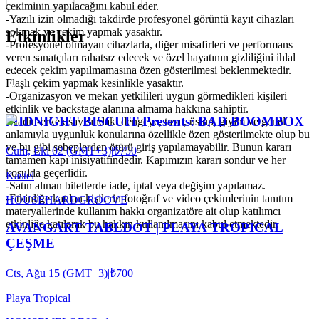
çekiminin yapılacağını kabul eder.
-Yazılı izin olmadığı takdirde profesyonel görüntü kayıt cihazları
sokmak ve çekim yapmak yasaktır.
Etkinlikler
-Profesyonel olmayan cihazlarla, diğer misafirleri ve performans
veren sanatçıları rahatsız edecek ve özel hayatının gizliliğini ihlal
edecek çekim yapılmamasına özen gösterilmesi beklenmektedir.
Flaşlı çekim yapmak kesinlikle yasaktır.
-Organizasyon ve mekan yetkilileri uygun görmedikleri kişileri
etkinlik ve backstage alanına almama hakkına sahiptir.
MIDNIGHT BISCUIT Presents: BAD BOOMBOX
-Kadın-erkek sayısındaki dengeye, tavır, üslup, giyim ve genel
anlamıyla uygunluk konularına özellikle özen gösterilmekte olup bu
ve bu gibi sebeplerden ötürü giriş yapılamayabilir. Bunun kararı
Cum, Eki 02 (GMT+3)
|
₺750
tamamen kapı inisiyatifindedir. Kapımızın kararı sondur ve her
koşulda geçerlidir.
Kastel
-Satın alınan biletlerde iade, iptal veya değişim yapılamaz.
-Etkinliğe katılan kişilerin fotoğraf ve video çekimlerinin tanıtım
HOUSE
HARDGROOVE
materyallerinde kullanım hakkı organizatöre ait olup katılımcı
etkinliğe katılarak bu hakkın kullanılmasını kabul etmektedir.
AVANGART TABLDOT | PLAYA TROPICAL
ÇEŞME
Cts, Ağu 15 (GMT+3)
|
₺700
Playa Tropical