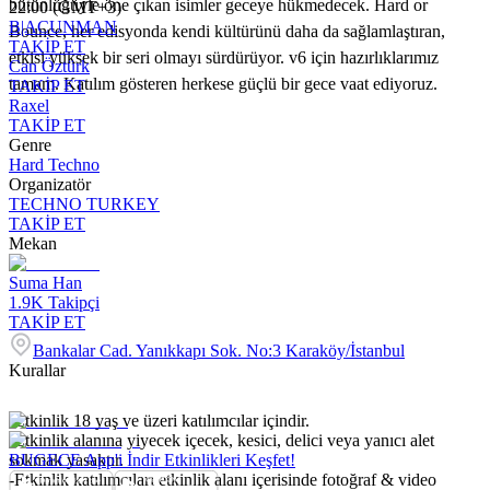
bütünlüğüyle öne çıkan isimler geceye hükmedecek. Hard or
22:00 (GMT+3)
B|ACUNMAN
Bounce, her edisyonda kendi kültürünü daha da sağlamlaştıran,
TAKİP ET
etkisi yüksek bir seri olmayı sürdürüyor. v6 için hazırlıklarımız
Can Öztürk
tamam. Katılım gösteren herkese güçlü bir gece vaat ediyoruz.
TAKİP ET
Raxel
TAKİP ET
Genre
Hard Techno
Organizatör
TECHNO TURKEY
TAKİP ET
Mekan
Suma Han
1.9K
Takipçi
TAKİP ET
Bankalar Cad. Yanıkkapı Sok. No:3 Karaköy/İstanbul
Kurallar
-Etkinlik 18 yaş ve üzeri katılımcılar içindir.
-Etkinlik alanına yiyecek içecek, kesici, delici veya yanıcı alet
sokmak yasaktır.
BUGECE App'i İndir Etkinlikleri Keşfet!
-Etkinlik katılımcıları etkinlik alanı içerisinde fotoğraf & video