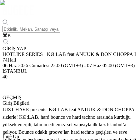
⌘
K
GİRİŞ YAP
HOTLINE SERIES - KØ:LAB feat ANUUK & DON CHOPPA I
74Hall
06 Haz 2026 Cumartesi 22:00 (GMT+3)
-
07 Haz 05:00 (GMT+3)
ISTANBUL
40
GEÇMİŞ
Giriş Bilgileri
JUST HAVE presents: KØ:LAB feat ANUUK & DON CHOPPA
sizlerle! KØ:LAB, hard bounce ve hard techno arasında kurduğu
yüksek enerjili, tahmin edilemez set yapısıyla ilk kez Istanbul’a
geliyor. Bounce odaklı groove’lar, hard techno geçişleri ve rave
Line Up
kültüründen beslenen agresif ama oyunbaz sound tasarımıyla duo, 6