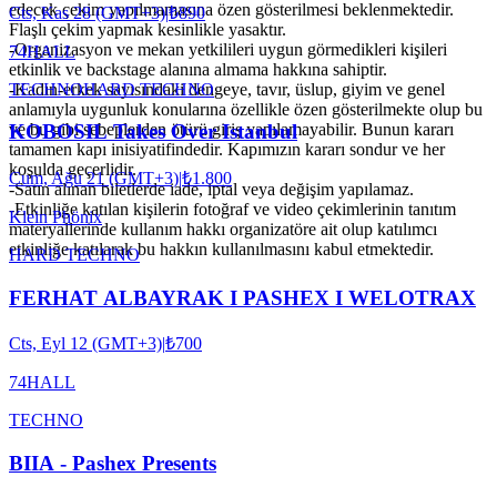
edecek çekim yapılmamasına özen gösterilmesi beklenmektedir.
Cts, Kas 28 (GMT+3)
|
₺890
Flaşlı çekim yapmak kesinlikle yasaktır.
-Organizasyon ve mekan yetkilileri uygun görmedikleri kişileri
74HALL
etkinlik ve backstage alanına almama hakkına sahiptir.
TECHNO
HARD TECHNO
-Kadın-erkek sayısındaki dengeye, tavır, üslup, giyim ve genel
anlamıyla uygunluk konularına özellikle özen gösterilmekte olup bu
ve bu gibi sebeplerden ötürü giriş yapılamayabilir. Bunun kararı
KOBOSIL Takes Over Istanbul
tamamen kapı inisiyatifindedir. Kapımızın kararı sondur ve her
koşulda geçerlidir.
Cum, Ağu 21 (GMT+3)
|
₺1.800
-Satın alınan biletlerde iade, iptal veya değişim yapılamaz.
-Etkinliğe katılan kişilerin fotoğraf ve video çekimlerinin tanıtım
Klein Phönix
materyallerinde kullanım hakkı organizatöre ait olup katılımcı
etkinliğe katılarak bu hakkın kullanılmasını kabul etmektedir.
HARD TECHNO
FERHAT ALBAYRAK I PASHEX I WELOTRAX
Cts, Eyl 12 (GMT+3)
|
₺700
74HALL
TECHNO
BIIA - Pashex Presents