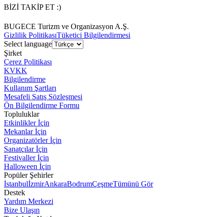
BİZİ TAKİP ET :)
BUGECE Turizm ve Organizasyon A.Ş.
Gizlilik Politikası
Tüketici Bilgilendirmesi
Select language
Şirket
Çerez Politikası
KVKK
Bilgilendirme
Kullanım Şartları
Mesafeli Satış Sözleşmesi
Ön Bilgilendirme Formu
Topluluklar
Etkinlikler İçin
Mekanlar İçin
Organizatörler İçin
Sanatçılar İçin
Festivaller İçin
Halloween İçin
Popüler Şehirler
İstanbul
İzmir
Ankara
Bodrum
Çeşme
Tümünü Gör
Destek
Yardım Merkezi
Bize Ulaşın