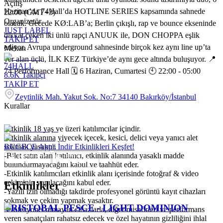
Açılış
Haziran’da 74Hall’da HOTLINE SERIES kapsamında sahnede
22:00 (GMT+3)
Organizatör
olacak. Gecede KØ:LAB’a; Berlin çıkışlı, rap ve bounce ekseninde
JUST LABEL
dikkat çeken iki ünlü rapçi ANUUK ile, DON CHOPPA eşlik
TAKİP ET
ediyor. Avrupa underground sahnesinde birçok kez aynı line up’ta
Mekan
yer alan üçlü, İLK KEZ Türkiye’de aynı gece altında buluşuyor. 📍
74HALL
74 Performance Hall 🗓️ 6 Haziran, Cumartesi 🕙 22:00 - 05:00
8.6K
Takipçi
TAKİP ET
Zeytinlik Mah. Yakut Sok. No:7 34140 Bakırköy/İstanbul
Kurallar
-Etkinlik 18 yaş ve üzeri katılımcılar içindir.
-Etkinlik alanına yiyecek içecek, kesici, delici veya yanıcı alet
sokmak yasaktır.
BUGECE App'i İndir Etkinlikleri Keşfet!
-Bilet satın alan katılımcı, etkinlik alanında yasaklı madde
bulundurmayacağını kabul ve taahhüt eder.
-Etkinlik katılımcıları etkinlik alanı içerisinde fotoğraf & video
çekiminin yapılacağını kabul eder.
Etkinlikler
-Yazılı izin olmadığı takdirde profesyonel görüntü kayıt cihazları
sokmak ve çekim yapmak yasaktır.
CRISTOBAL PESCE - LIGHT DOMINION
-Profesyonel olmayan cihazlarla, diğer misafirleri ve performans
veren sanatçıları rahatsız edecek ve özel hayatının gizliliğini ihlal