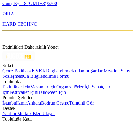
Cum, Eyl 18 (GMT+3)
|
₺700
74HALL
HARD TECHNO
Etkinlikleri Daha Akıllı Yönet
Şirket
Çerez Politikası
KVKK
Bilgilendirme
Kullanım Şartları
Mesafeli Satış
Sözleşmesi
Ön Bilgilendirme Formu
Topluluklar
Etkinlikler İçin
Mekanlar İçin
Organizatörler İçin
Sanatçılar
İçin
Festivaller İçin
Halloween İçin
Popüler Şehirler
İstanbul
İzmir
Ankara
Bodrum
Çeşme
Tümünü Gör
Destek
Yardım Merkezi
Bize Ulaşın
Topluluğa Katıl