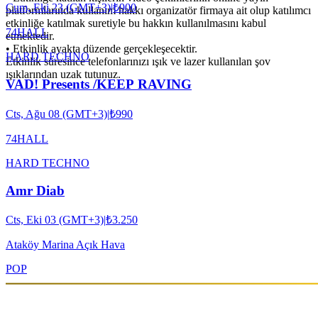
Cum, Eki 23 (GMT+3)
|
₺900
platformlarında kullanım hakkı organizatör firmaya ait olup katılımcı
etkinliğe katılmak suretiyle bu hakkın kullanılmasını kabul
74HALL
etmektedir.
•⁠ ⁠Etkinlik ayakta düzende gerçekleşecektir.
HARD TECHNO
Etkinlik süresince telefonlarınızı ışık ve lazer kullanılan şov
ışıklarından uzak tutunuz.
VAD! Presents /KEEP RAVING
Cts, Ağu 08 (GMT+3)
|
₺990
74HALL
HARD TECHNO
Amr Diab
Cts, Eki 03 (GMT+3)
|
₺3.250
Ataköy Marina Açık Hava
POP