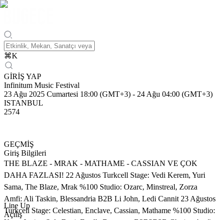
⌘
K
GİRİŞ YAP
Infinitum Music Festival
23 Ağu 2025 Cumartesi 18:00 (GMT+3)
-
24 Ağu 04:00 (GMT+3)
ISTANBUL
2574
GEÇMİŞ
Giriş Bilgileri
THE BLAZE - MRAK - MATHAME - CASSIAN VE ÇOK
DAHA FAZLASI! 22 Ağustos Turkcell Stage: Vedi Kerem, Yuri
Sama, The Blaze, Mrak %100 Studio: Ozarc, Minstreal, Zorza
Amfi: Ali Taskin, Blessandria B2B Li John, Ledi Cannit 23 Ağustos
Line Up
Turkcell Stage: Celestian, Enclave, Cassian, Mathame %100 Studio:
Açılış