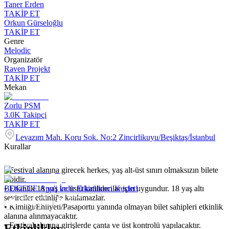
Taner Erden
TAKİP ET
Orkun Gürseloğlu
TAKİP ET
Genre
Melodic
Organizatör
Raven Projekt
TAKİP ET
Mekan
Zorlu PSM
3.0K
Takipçi
TAKİP ET
Levazım Mah. Koru Sok. No:2 Zincirlikuyu/Beşiktaş/İstanbul
Kurallar
•⁠ ⁠Festival alanına girecek herkes, yaş alt-üst sınırı olmaksızın bilete
tabidir.
•⁠ ⁠Etkinlik 18 yaş ve üstü katılımcılar için uygundur. 18 yaş altı
BUGECE App'i İndir Etkinlikleri Keşfet!
seyirciler etkinliğe katılamazlar.
•⁠ ⁠Kimliği/Ehliyeti/Pasaportu yanında olmayan bilet sahipleri etkinlik
alanına alınmayacaktır.
•⁠ ⁠Festival alanına girişlerde çanta ve üst kontrolü yapılacaktır.
Etkinlikler