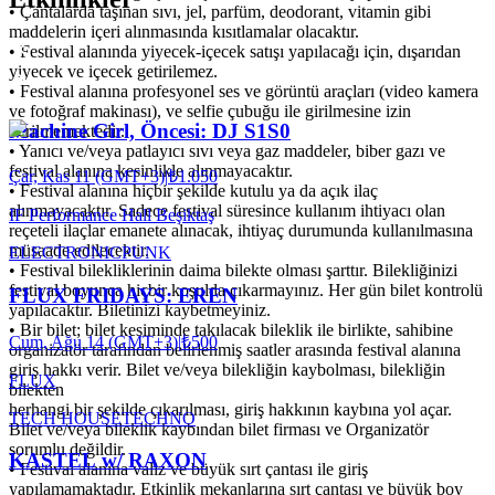
•⁠ ⁠Çantalarda taşınan sıvı, jel, parfüm, deodorant, vitamin gibi
maddelerin içeri alınmasında kısıtlamalar olacaktır.
•⁠ ⁠Festival alanında yiyecek-içecek satışı yapılacağı için, dışarıdan
yiyecek ve içecek getirilemez.
•⁠ ⁠Festival alanına profesyonel ses ve görüntü araçları (video kamera
ve fotoğraf makinası), ve selfie çubuğu ile girilmesine izin
Machine Girl, Öncesi: DJ S1S0
verilmemektedir.
•⁠ ⁠Yanıcı ve/veya patlayıcı sıvı veya gaz maddeler, biber gazı ve
festival alanına kesinlikle alınmayacaktır.
Çar, Kas 11 (GMT+3)
|
₺1.050
•⁠ ⁠Festival alanına hiçbir şekilde kutulu ya da açık ilaç
alınmayacaktır. Sadece festival süresince kullanım ihtiyacı olan
IF Performance Hall Beşiktaş
reçeteli ilaçlar emanete alınacak, ihtiyaç durumunda kullanılmasına
müsaade edilecektir.
ELECTRONIC
PUNK
•⁠ ⁠Festival bilekliklerinin daima bilekte olması şarttır. Bilekliğinizi
festival boyunca hiçbir koşulda çıkarmayınız. Her gün bilet kontrolü
FLUX FRIDAYS: EREN
yapılacaktır. Biletinizi kaybetmeyiniz.
•⁠ ⁠Bir bilet; bilet kesiminde takılacak bileklik ile birlikte, sahibine
Cum, Ağu 14 (GMT+3)
|
₺500
organizatör tarafından belirlenmiş saatler arasında festival alanına
giriş hakkı verir. Bilet ve/veya bilekliğin kaybolması, bilekliğin
FLUX
bilekten
herhangi bir şekilde çıkarılması, giriş hakkının kaybına yol açar.
TECH HOUSE
TECHNO
Bilet ve/veya bileklik kaybından bilet firması ve Organizatör
sorumlu değildir.
KASTEL w/ RAXON
•⁠ ⁠Festival alanına valiz ve büyük sırt çantası ile giriş
yapılamamaktadır. Etkinlik mekanlarına sırt çantası ve büyük boy