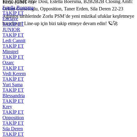
Krey, Junior, Sole Dosi, Estella Boersma, B2B2B2B Closing Amfi:
18:00 (GMT+3)
Estella Boersma
Orkun Gurseloglu, Opposition, Taner Erden, Sila Deren 22-23
TAKİP ET
Ağustos tarihlerinde Zorlu PSM’de yeni müzikal ufuklar keşfetmeye
Enclave
hazırlanın! Line-up için bizi takip etmeye devam edin! 🪐🚀
TAKİP ET
JUNIOR
TAKİP ET
Ledi Cannit
TAKİP ET
Minstrel
TAKİP ET
Ozarc
TAKİP ET
Vedi Kerem
TAKİP ET
Yuri Sama
TAKİP ET
Blessandria
TAKİP ET
Krey
TAKİP ET
Opposition
TAKİP ET
Sıla Deren
TAKİP ET