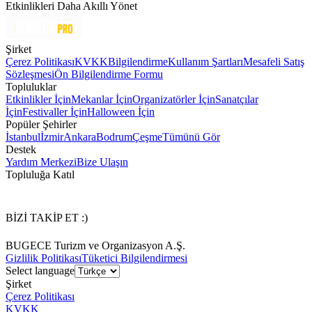
Etkinlikleri Daha Akıllı Yönet
Şirket
Çerez Politikası
KVKK
Bilgilendirme
Kullanım Şartları
Mesafeli Satış
Sözleşmesi
Ön Bilgilendirme Formu
Topluluklar
Etkinlikler İçin
Mekanlar İçin
Organizatörler İçin
Sanatçılar
İçin
Festivaller İçin
Halloween İçin
Popüler Şehirler
İstanbul
İzmir
Ankara
Bodrum
Çeşme
Tümünü Gör
Destek
Yardım Merkezi
Bize Ulaşın
Topluluğa Katıl
BİZİ TAKİP ET :)
BUGECE Turizm ve Organizasyon A.Ş.
Gizlilik Politikası
Tüketici Bilgilendirmesi
Select language
Şirket
Çerez Politikası
KVKK