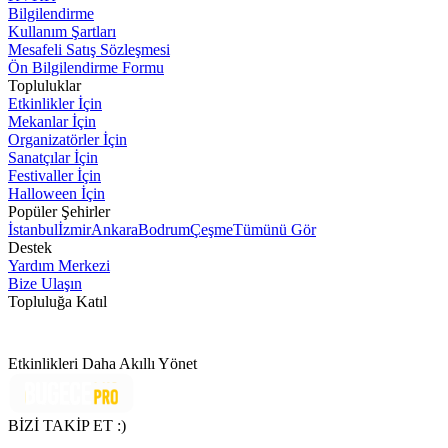
Bilgilendirme
Kullanım Şartları
Mesafeli Satış Sözleşmesi
Ön Bilgilendirme Formu
Topluluklar
Etkinlikler İçin
Mekanlar İçin
Organizatörler İçin
Sanatçılar İçin
Festivaller İçin
Halloween İçin
Popüler Şehirler
İstanbul
İzmir
Ankara
Bodrum
Çeşme
Tümünü Gör
Destek
Yardım Merkezi
Bize Ulaşın
Topluluğa Katıl
Etkinlikleri Daha Akıllı Yönet
BİZİ TAKİP ET :)