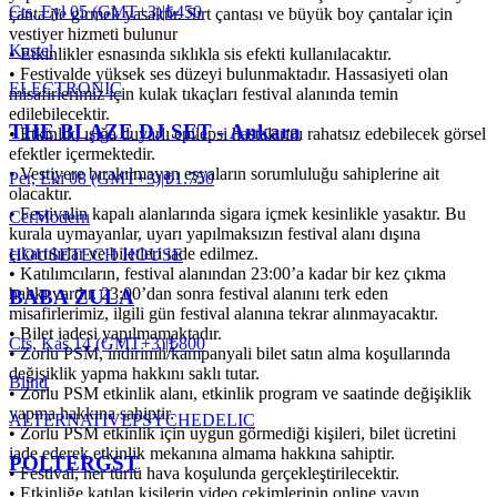
Cts, Eyl 05 (GMT+3)
|
₺450
çanta ile girmek yasaktır. Sırt çantası ve büyük boy çantalar için
vestiyer hizmeti bulunur
Kastel
•⁠ ⁠Etkinlikler esnasında sıklıkla sis efekti kullanılacaktır.
•⁠ ⁠Festivalde yüksek ses düzeyi bulunmaktadır. Hassasiyeti olan
ELECTRONIC
misafirlerimiz için kulak tıkaçları festival alanında temin
edilebilecektir.
THE BLAZE DJ SET - Ankara
•⁠ ⁠Etkinlik, ışığa duyarlı epilepsi hastalarını rahatsız edebilecek görsel
efektler içermektedir.
•⁠ ⁠Vestiyere bırakılmayan eşyaların sorumluluğu sahiplerine ait
Per, Eki 08 (GMT+3)
|
₺1.750
olacaktır.
•⁠ ⁠Festivalin kapalı alanlarında sigara içmek kesinlikle yasaktır. Bu
CerModern
kurala uymayanlar, uyarı yapılmaksızın festival alanı dışına
çıkartılırlar ve biletleri iade edilmez.
HOUSE
TECH HOUSE
•⁠ ⁠Katılımcıların, festival alanından 23:00’a kadar bir kez çıkma
hakkı vardır. 23:00’dan sonra festival alanını terk eden
BABA ZULA
misafirlerimiz, ilgili gün festival alanına tekrar alınmayacaktır.
•⁠ ⁠Bilet iadesi yapılmamaktadır.
Cts, Kas 14 (GMT+3)
|
₺800
•⁠ ⁠Zorlu PSM, indirimli/kampanyali bilet satın alma koşullarında
değişiklik yapma hakkını saklı tutar.
Blind
•⁠ ⁠Zorlu PSM etkinlik alanı, etkinlik program ve saatinde değişiklik
yapma hakkına sahiptir.
ALTERNATIVE
PSYCHEDELIC
•⁠ ⁠Zorlu PSM etkinlik için uygun görmediği kişileri, bilet ücretini
iade ederek etkinlik mekanına almama hakkına sahiptir.
POLTERGST
•⁠ ⁠Festival, her türlü hava koşulunda gerçekleştirilecektir.
•⁠ ⁠Etkinliğe katılan kişilerin video çekimlerinin online yayın