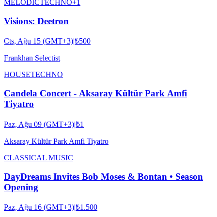
MELODIC
TECHNO
+
1
Visions: Deetron
Cts, Ağu 15 (GMT+3)
|
₺500
Frankhan Selectist
HOUSE
TECHNO
Candela Concert - Aksaray Kültür Park Amfi
Tiyatro
Paz, Ağu 09 (GMT+3)
|
₺1
Aksaray Kültür Park Amfi Tiyatro
CLASSICAL MUSIC
DayDreams Invites Bob Moses & Bontan • Season
Opening
Paz, Ağu 16 (GMT+3)
|
₺1.500