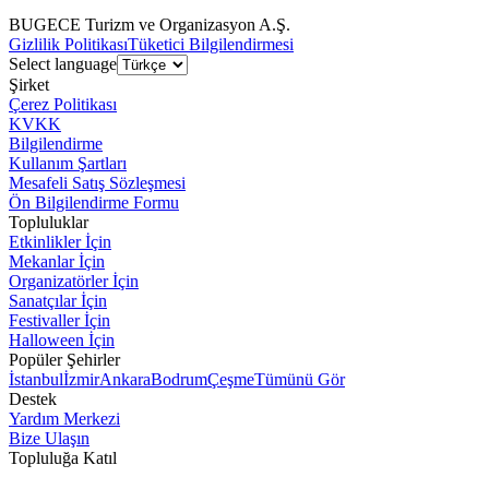
BUGECE Turizm ve Organizasyon A.Ş.
Gizlilik Politikası
Tüketici Bilgilendirmesi
Select language
Şirket
Çerez Politikası
KVKK
Bilgilendirme
Kullanım Şartları
Mesafeli Satış Sözleşmesi
Ön Bilgilendirme Formu
Topluluklar
Etkinlikler İçin
Mekanlar İçin
Organizatörler İçin
Sanatçılar İçin
Festivaller İçin
Halloween İçin
Popüler Şehirler
İstanbul
İzmir
Ankara
Bodrum
Çeşme
Tümünü Gör
Destek
Yardım Merkezi
Bize Ulaşın
Topluluğa Katıl