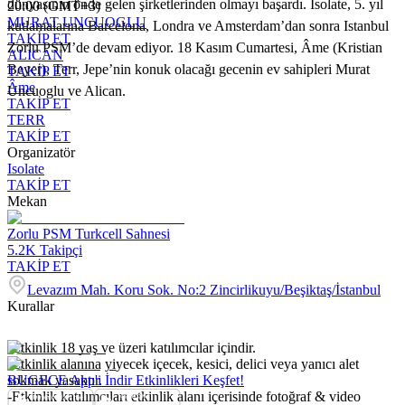
dünyasının önde gelen şirketlerinden olmayı başardı. Isolate, 5. yıl
20:00 (GMT+3)
MURAT UNCUOGLU
kutlamalarına Barcelona, Londra ve Amsterdam’dan sonra Istanbul
TAKİP ET
Zorlu PSM’de devam ediyor. 18 Kasım Cumartesi, Âme (Kristian
ALICAN
Beyer), Terr, Jepe’nin konuk olacağı gecenin ev sahipleri Murat
TAKİP ET
Âme
Uncuoglu ve Alican.
TAKİP ET
TERR
TAKİP ET
Organizatör
Isolate
TAKİP ET
Mekan
Zorlu PSM Turkcell Sahnesi
5.2K
Takipçi
TAKİP ET
Levazım Mah. Koru Sok. No:2 Zincirlikuyu/Beşiktaş/İstanbul
Kurallar
-Etkinlik 18 yaş ve üzeri katılımcılar içindir.
-Etkinlik alanına yiyecek içecek, kesici, delici veya yanıcı alet
sokmak yasaktır.
BUGECE App'i İndir Etkinlikleri Keşfet!
-Etkinlik katılımcıları etkinlik alanı içerisinde fotoğraf & video