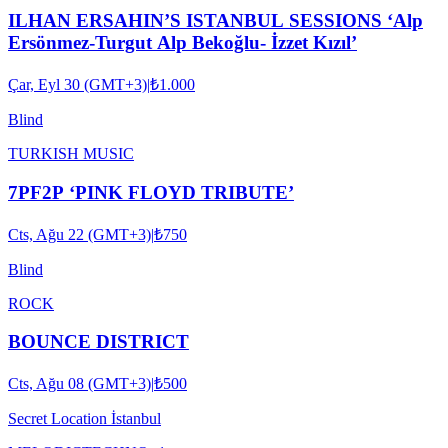
ILHAN ERSAHIN’S ISTANBUL SESSIONS ‘Alp
Ersönmez-Turgut Alp Bekoğlu- İzzet Kızıl’
Çar, Eyl 30 (GMT+3)
|
₺1.000
Blind
TURKISH MUSIC
7PF2P ‘PINK FLOYD TRIBUTE’
Cts, Ağu 22 (GMT+3)
|
₺750
Blind
ROCK
BOUNCE DISTRICT
Cts, Ağu 08 (GMT+3)
|
₺500
Secret Location İstanbul