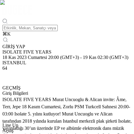
⌘
K
GİRİŞ YAP
ISOLATE FIVE YEARS
18 Kas 2023 Cumartesi 20:00 (GMT+3)
-
19 Kas 02:30 (GMT+3)
ISTANBUL
64
GEÇMİŞ
Giriş Bilgileri
ISOLATE FIVE YEARS Murat Uncuoglu & Alican invite: Âme,
Terr, Jepe 18 Kasım Cumartesi, Zorlu PSM Turkcell Sahnesi 20:00-
03:00 Isolate 5. yılını kutluyor! Murat Uncuoglu ve Alican
tarafından 2018 yılında kurulan Istanbul merkezli plak şirketi Isolate,
Line Up
yayınladığı 30’un üzerinde EP ve albümle elektronik dans müzik
Açılış