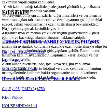
çekiminin yapılacağını kabul eder.
-Yazılı izin olmadığı takdirde profesyonel görüntü kayıt cihazları
sokmak ve çekim yapmak yasaktır.
Etkinlikler
-Profesyonel olmayan cihazlarla, diğer misafirleri ve performans
veren sanatçıları rahatsız edecek ve özel hayatının gizliliğini ihlal
edecek çekim yapılmamasına özen gösterilmesi beklenmektedir.
Flaşlı çekim yapmak kesinlikle yasaktır.
-Organizasyon ve mekan yetkilileri uygun görmedikleri kişileri
etkinlik ve backstage alanına almama hakkına sahiptir.
EHSAN FATHEI & AMIRI X KLEIN PHÖNIX
-Kadın-erkek sayısındaki dengeye, tavır, üslup, giyim ve genel
anlamıyla uygunluk konularına özellikle özen gösterilmekte olup bu
ve bu gibi sebeplerden ötürü giriş yapılamayabilir. Bunun kararı
Paz, Eyl 13 (GMT+3)
|
₺800
tamamen kapı inisiyatifindedir. Kapımızın kararı sondur ve her
koşulda geçerlidir.
Klein Phönix
-Satın alınan biletlerde iade, iptal veya değişim yapılamaz.
-Etkinliğe katılan kişilerin fotoğraf ve video çekimlerinin tanıtım
MELODIC
TECHNO
materyallerinde kullanım hakkı organizatöre ait olup katılımcı
etkinliğe katılarak bu hakkın kullanılmasını kabul etmektedir.
Downtown Beach Party | Klein Phönix
Cts, Eyl 05 (GMT+3)
|
₺750
Klein Phönix
HOUSE
MINIMAL
+
1