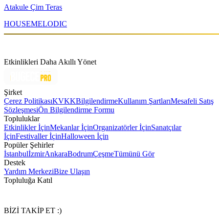
Atakule Çim Teras
HOUSE
MELODIC
Etkinlikleri Daha Akıllı Yönet
Şirket
Çerez Politikası
KVKK
Bilgilendirme
Kullanım Şartları
Mesafeli Satış
Sözleşmesi
Ön Bilgilendirme Formu
Topluluklar
Etkinlikler İçin
Mekanlar İçin
Organizatörler İçin
Sanatçılar
İçin
Festivaller İçin
Halloween İçin
Popüler Şehirler
İstanbul
İzmir
Ankara
Bodrum
Çeşme
Tümünü Gör
Destek
Yardım Merkezi
Bize Ulaşın
Topluluğa Katıl
BİZİ TAKİP ET :)