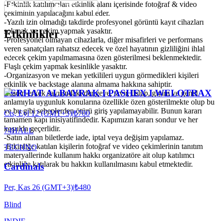
-Etkinlik katılımcıları etkinlik alanı içerisinde fotoğraf & video
çekiminin yapılacağını kabul eder.
-Yazılı izin olmadığı takdirde profesyonel görüntü kayıt cihazları
sokmak ve çekim yapmak yasaktır.
Etkinlikler
-Profesyonel olmayan cihazlarla, diğer misafirleri ve performans
veren sanatçıları rahatsız edecek ve özel hayatının gizliliğini ihlal
edecek çekim yapılmamasına özen gösterilmesi beklenmektedir.
Flaşlı çekim yapmak kesinlikle yasaktır.
-Organizasyon ve mekan yetkilileri uygun görmedikleri kişileri
etkinlik ve backstage alanına almama hakkına sahiptir.
FERHAT ALBAYRAK I PASHEX I WELOTRAX
-Kadın-erkek sayısındaki dengeye, tavır, üslup, giyim ve genel
anlamıyla uygunluk konularına özellikle özen gösterilmekte olup bu
ve bu gibi sebeplerden ötürü giriş yapılamayabilir. Bunun kararı
Cts, Eyl 12 (GMT+3)
|
₺700
tamamen kapı inisiyatifindedir. Kapımızın kararı sondur ve her
koşulda geçerlidir.
74HALL
-Satın alınan biletlerde iade, iptal veya değişim yapılamaz.
-Etkinliğe katılan kişilerin fotoğraf ve video çekimlerinin tanıtım
TECHNO
materyallerinde kullanım hakkı organizatöre ait olup katılımcı
etkinliğe katılarak bu hakkın kullanılmasını kabul etmektedir.
Cardinals
Per, Kas 26 (GMT+3)
|
₺480
Blind