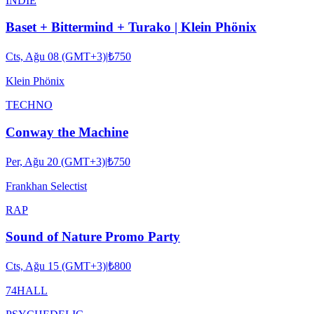
INDIE
Baset + Bittermind + Turako | Klein Phönix
Cts, Ağu 08 (GMT+3)
|
₺750
Klein Phönix
TECHNO
Conway the Machine
Per, Ağu 20 (GMT+3)
|
₺750
Frankhan Selectist
RAP
Sound of Nature Promo Party
Cts, Ağu 15 (GMT+3)
|
₺800
74HALL