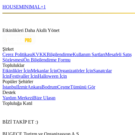
HOUSE
MINIMAL
+
1
Etkinlikleri Daha Akıllı Yönet
Şirket
Çerez Politikası
KVKK
Bilgilendirme
Kullanım Şartları
Mesafeli Satış
Sözleşmesi
Ön Bilgilendirme Formu
Topluluklar
Etkinlikler İçin
Mekanlar İçin
Organizatörler İçin
Sanatçılar
İçin
Festivaller İçin
Halloween İçin
Popüler Şehirler
İstanbul
İzmir
Ankara
Bodrum
Çeşme
Tümünü Gör
Destek
Yardım Merkezi
Bize Ulaşın
Topluluğa Katıl
BİZİ TAKİP ET :)
BUGECE Turizm ve Organizasyon A.Ş.