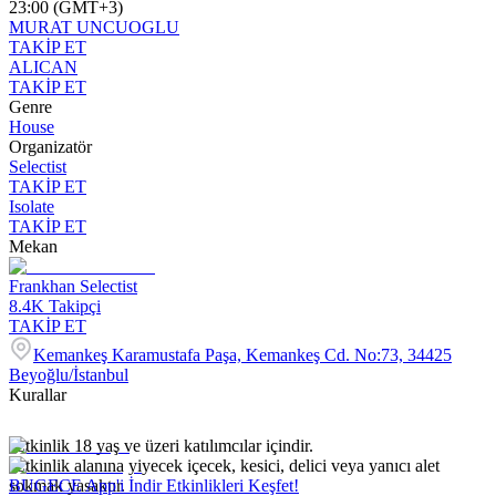
23:00 (GMT+3)
MURAT UNCUOGLU
TAKİP ET
ALICAN
TAKİP ET
Genre
House
Organizatör
Selectist
TAKİP ET
Isolate
TAKİP ET
Mekan
Frankhan Selectist
8.4K
Takipçi
TAKİP ET
Kemankeş Karamustafa Paşa, Kemankeş Cd. No:73, 34425
Beyoğlu/İstanbul
Kurallar
-Etkinlik 18 yaş ve üzeri katılımcılar içindir.
-Etkinlik alanına yiyecek içecek, kesici, delici veya yanıcı alet
sokmak yasaktır.
BUGECE App'i İndir Etkinlikleri Keşfet!