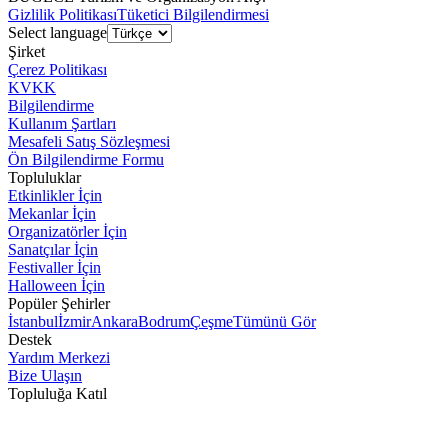
Gizlilik Politikası
Tüketici Bilgilendirmesi
Select language
Şirket
Çerez Politikası
KVKK
Bilgilendirme
Kullanım Şartları
Mesafeli Satış Sözleşmesi
Ön Bilgilendirme Formu
Topluluklar
Etkinlikler İçin
Mekanlar İçin
Organizatörler İçin
Sanatçılar İçin
Festivaller İçin
Halloween İçin
Popüler Şehirler
İstanbul
İzmir
Ankara
Bodrum
Çeşme
Tümünü Gör
Destek
Yardım Merkezi
Bize Ulaşın
Topluluğa Katıl