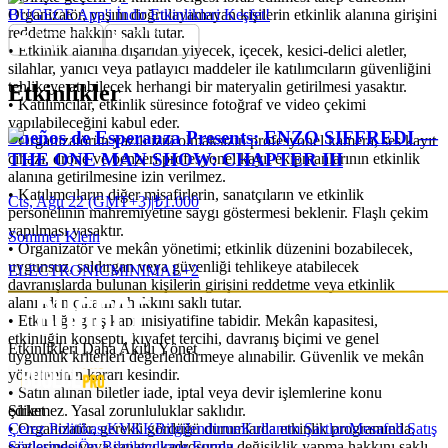
Organizatör, yaşını doğrulayamayan kişilerin etkinlik alanına girişini
BUGECE App'i İndir Etkinlikleri Keşfet!
reddetme hakkını saklı tutar.
•⁠ ⁠Etkinlik alanına dışarıdan yiyecek, içecek, kesici-delici aletler,
silahlar, yanıcı veya patlayıcı maddeler ile katılımcıların güvenliğini
tehlikeye atabilecek herhangi bir materyalin getirilmesi yasaktır.
Etkinlikler
•⁠ ⁠Katılımcılar, etkinlik süresince fotoğraf ve video çekimi
yapılabileceğini kabul eder.
Sueños de Esperanza Presents: ENZO SIFFREDI —
•⁠ ⁠Organizatörün yazılı izni olmaksızın profesyonel kamera, ses kayıt
THE ONE MAN SHOW: CHAPTER III
cihazı, drone ve benzeri profesyonel kayıt ekipmanlarının etkinlik
alanına getirilmesine izin verilmez.
•⁠ ⁠Katılımcıların diğer misafirlerin, sanatçıların ve etkinlik
Cts, Ağu 22 (GMT+3)
|
₺1.000
personelinin mahremiyetine saygı göstermesi beklenir. Flaşlı çekim
yapılması yasaktır.
Sommer Klein
•⁠ ⁠Organizatör ve mekân yönetimi; etkinlik düzenini bozabilecek,
uygunsuz, saldırgan veya güvenliği tehlikeye atabilecek
ELECTRONIC
MINIMAL
+
2
davranışlarda bulunan kişilerin girişini reddetme veya etkinlik
alanından çıkarma hakkını saklı tutar.
•⁠ ⁠Etkinliğe giriş kapı inisiyatifine tabidir. Mekân kapasitesi,
etkinliğin konsepti, kıyafet tercihi, davranış biçimi ve genel
Etkinlikleri Daha Akıllı Yönet
uygunluk kriterleri değerlendirmeye alınabilir. Güvenlik ve mekân
yönetiminin kararı kesindir.
•⁠ ⁠Satın alınan biletler iade, iptal veya devir işlemlerine konu
Şirket
edilemez. Yasal zorunluluklar saklıdır.
Çerez Politikası
KVKK
Bilgilendirme
Kullanım Şartları
Mesafeli Satış
•⁠ ⁠Organizatör, gerekli gördüğü durumlarda etkinlik programında,
Sözleşmesi
Ön Bilgilendirme Formu
saatlerinde veya sanatçı kadrosunda değişiklik yapma hakkını saklı