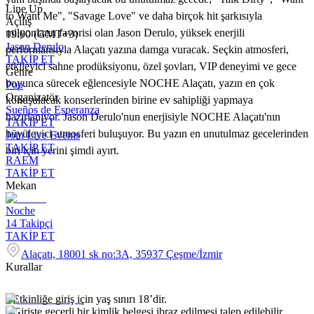
Line Up
to Want Me", "Savage Love" ve daha birçok hit şarkısıyla
Açılış
milyonların favorisi olan Jason Derulo, yüksek enerjili
19:00 (GMT+3)
Jason Derulo
performansıyla Alaçatı yazına damga vuracak. Seçkin atmosferi,
TAKİP ET
etkileyici sahne prodüksiyonu, özel şovları, VIP deneyimi ve gece
Genre
boyunca sürecek eğlencesiyle NOCHE Alaçatı, yazın en çok
Pop
Organizatör
konuşulacak konserlerinden birine ev sahipliği yapmaya
Sueños de Esperanza
hazırlanıyor. Jason Derulo'nun enerjisiyle NOCHE Alaçatı'nın
TAKİP ET
büyüleyici atmosferi buluşuyor. Bu yazın en unutulmaz gecelerinden
Join Live Events
TAKİP ET
biri için yerini şimdi ayırt.
RAEM
TAKİP ET
Mekan
Noche
14
Takipçi
TAKİP ET
Alaçatı, 18001 sk no:3A, 35937 Çeşme/İzmir
Kurallar
•⁠ Etkinliğe giriş için yaş sınırı 18’dir.
•⁠ ⁠Girişte geçerli bir kimlik belgesi ibraz edilmesi talep edilebilir.