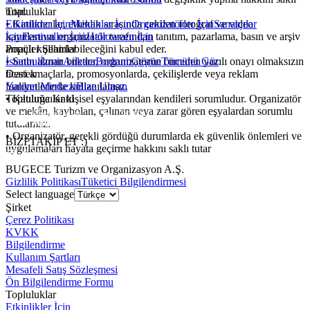
Topluluklar
tutar.
Etkinlikler İçin
Mekanlar İçin
Organizatörler İçin
Sanatçılar
•⁠ ⁠Katılımcılar, etkinlik sırasında çekilen fotoğraf ve video
İçin
Festivaller İçin
Halloween İçin
kayıtlarının organizatör tarafından tanıtım, pazarlama, basın ve arşiv
Popüler Şehirler
amaçlı kullanılabileceğini kabul eder.
İstanbul
İzmir
Ankara
Bodrum
Çeşme
Tümünü Gör
•⁠ ⁠Satın alınan biletler, organizatörün önceden yazılı onayı olmaksızın
Destek
ticari amaçlarla, promosyonlarda, çekilişlerde veya reklam
Yardım Merkezi
Bize Ulaşın
faaliyetlerinde kullanılamaz.
Topluluğa Katıl
•⁠ ⁠Katılımcılar kişisel eşyalarından kendileri sorumludur. Organizatör
ve mekân, kaybolan, çalınan veya zarar gören eşyalardan sorumlu
tutulamaz.
•⁠ ⁠Organizatör, gerekli gördüğü durumlarda ek güvenlik önlemleri ve
BİZİ TAKİP ET :)
uygulamaları hayata geçirme hakkını saklı tutar
BUGECE Turizm ve Organizasyon A.Ş.
Gizlilik Politikası
Tüketici Bilgilendirmesi
Select language
Şirket
Çerez Politikası
KVKK
Bilgilendirme
Kullanım Şartları
Mesafeli Satış Sözleşmesi
Ön Bilgilendirme Formu
Topluluklar
Etkinlikler İçin