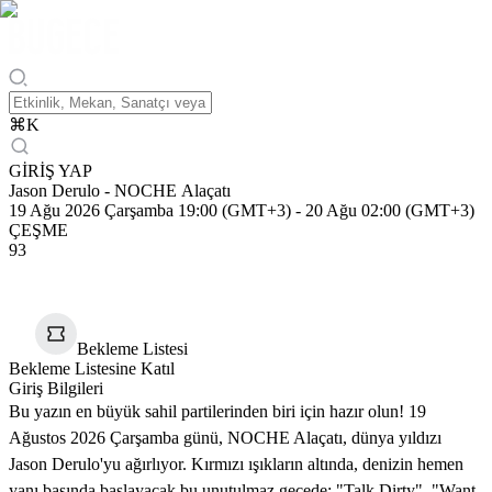
⌘
K
GİRİŞ YAP
Jason Derulo - NOCHE Alaçatı
19 Ağu 2026 Çarşamba 19:00 (GMT+3)
-
20 Ağu 02:00 (GMT+3)
ÇEŞME
93
Bekleme Listesi
Bekleme Listesine Katıl
Giriş Bilgileri
Bu yazın en büyük sahil partilerinden biri için hazır olun! 19
Ağustos 2026 Çarşamba günü, NOCHE Alaçatı, dünya yıldızı
Jason Derulo'yu ağırlıyor. Kırmızı ışıkların altında, denizin hemen
yanı başında başlayacak bu unutulmaz gecede; "Talk Dirty", "Want