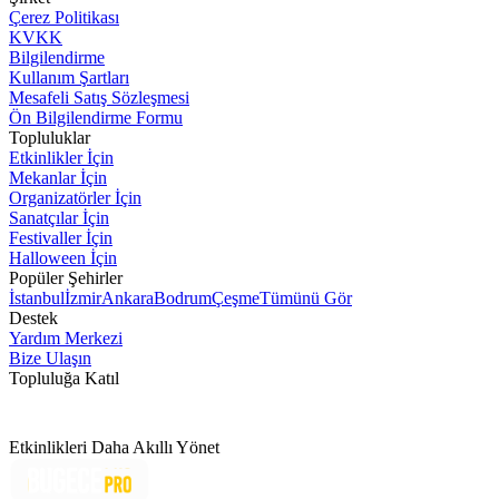
Çerez Politikası
KVKK
Bilgilendirme
Kullanım Şartları
Mesafeli Satış Sözleşmesi
Ön Bilgilendirme Formu
Topluluklar
Etkinlikler İçin
Mekanlar İçin
Organizatörler İçin
Sanatçılar İçin
Festivaller İçin
Halloween İçin
Popüler Şehirler
İstanbul
İzmir
Ankara
Bodrum
Çeşme
Tümünü Gör
Destek
Yardım Merkezi
Bize Ulaşın
Topluluğa Katıl
Etkinlikleri Daha Akıllı Yönet