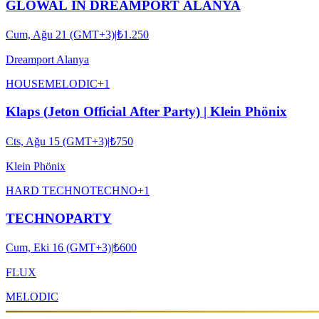
GLOWAL IN DREAMPORT ALANYA
Cum, Ağu 21 (GMT+3)
|
₺1.250
Dreamport Alanya
HOUSE
MELODIC
+
1
Klaps (Jeton Official After Party) | Klein Phönix
Cts, Ağu 15 (GMT+3)
|
₺750
Klein Phönix
HARD TECHNO
TECHNO
+
1
TECHNOPARTY
Cum, Eki 16 (GMT+3)
|
₺600
FLUX
MELODIC