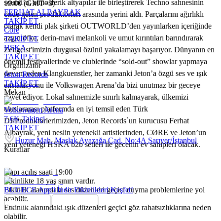
sound’u, atmosferik altyapılar ile birleştirerek Techno sahnesinin
19:00 (GMT+3)
FERHAT ALBAYRAK
önde gelen prodüktörleri arasında yerini aldı. Parçalarını ağırlıklı
TAKİP ET
olarak kendi plak şirketi OUTWORLD’den yayınlarken içeriğinde
Core
azgın öfke, derin-mavi melankoli ve umut kırıntıları barındırarak
TAKİP ET
HSKA
Zeitgeist'imizin duygusal özünü yakalamayı başarıyor. Dünyanın en
TAKİP ET
önemli festivallerinde ve clublerinde “sold-out” showlar yapmaya
Organizatör
devam eden Klangkuenstler, her zamanki Jeton’a özgü ses ve ışık
Jeton Records
TAKİP ET
enstalasyonu ile Volkswagen Arena’da bizi unutmaz bir geceye
Mekan
davet ediyor. Lokal sahnemizle sınırlı kalmayarak, ülkemizi
uluslararası platformda en iyi temsil eden Türk
Volkswagen Arena
7.6K
Takipçi
DJ/Produktorlerimizden, Jeton Records`un kurucusu Ferhat
TAKİP ET
Albayrak, yeni neslin yetenekli artistlerinden, CØRE ve Jeton’un
Huzur Mah. Maslak Ayazağa Cad. No:4A Sarıyer/İstanbul
yeni yeteneği HSKA b2b setleri ile gecenin ev sahipleri olacak.
Kurallar
Kapı açılış saati 19:00
Etkinlikte 18 yaş sınırı vardır.
Etkinlik alanındaki ses düzenleri geçici duyma problemlerine yol
BUGECE App'i İndir Etkinlikleri Keşfet!
açabilir.
Etkinlik alanındaki ışık düzenleri geçici göz rahatsızlıklarına neden
olabilir.