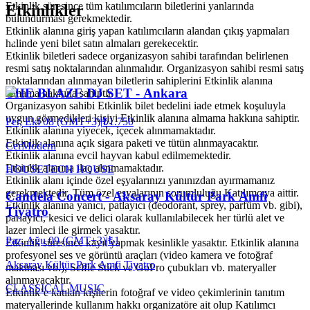
Etkinlik süresince tüm katılımcıların biletlerini yanlarında
Etkinlikler
bulundurması gerekmektedir.
Etkinlik alanına giriş yapan katılımcıların alandan çıkış yapmaları
halinde yeni bilet satın almaları gerekecektir.
Etkinlik biletleri sadece organizasyon sahibi tarafından belirlenen
resmi satış noktalarından alınmalıdır. Organizasyon sahibi resmi satış
noktalarından alınmayan biletlerin sahiplerini Etkinlik alanına
THE BLAZE DJ SET - Ankara
almama hakkına sahiptir.
Organizasyon sahibi Etkinlik bilet bedelini iade etmek koşuluyla
uygun görmedikleri kişiyi Etkinlik alanına almama hakkına sahiptir.
Per, Eki 08 (GMT+3)
|
₺1.750
Etkinlik alanına yiyecek, içecek alınmamaktadır.
Etkinlik alanına açık sigara paketi ve tütün alınmayacaktır.
CerModern
Etkinlik alanına evcil hayvan kabul edilmemektedir.
Etkinlik alanına ilaç alınmamaktadır.
HOUSE
TECH HOUSE
Etkinlik alanı içinde özel eşyalarınızı yanınızdan ayırmamanız
gerekmektedir. Tüm özel eşyalarının sorumluluğu Katılımcıya aittir.
Candela Concert - Aksaray Kültür Park Amfi
Etkinlik alanına yanıcı, patlayıcı (deodorant, sprey, parfüm vb. gibi),
Tiyatro
parlayıcı, kesici ve delici olarak kullanılabilecek her türlü alet ve
lazer imleci ile girmek yasaktır.
Paz, Ağu 09 (GMT+3)
|
₺1
Etkinlik süresince kayıt yapmak kesinlikle yasaktır. Etkinlik alanına
profesyonel ses ve görüntü araçları (video kamera ve fotoğraf
Aksaray Kültür Park Amfi Tiyatro
makinası vb.), Selfie Stick ve GoPro çubukları vb. materyaller
alınmayacaktır.
CLASSICAL MUSIC
Etkinlik’e katılan kişilerin fotoğraf ve video çekimlerinin tanıtım
materyallerinde kullanım hakkı organizatöre ait olup Katılımcı