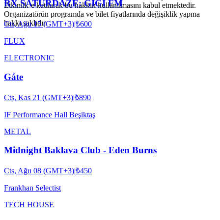
RX SATURDAZE: GIGI FM
Etkinlik’e katılarak bu hakkın kullanılmasını kabul etmektedir.
Organizatörün programda ve bilet fiyatlarında değişiklik yapma
hakkı saklıdır.
Cts, Ağu 15 (GMT+3)
|
₺600
FLUX
ELECTRONIC
Gåte
Cts, Kas 21 (GMT+3)
|
₺890
IF Performance Hall Beşiktaş
METAL
Midnight Baklava Club - Eden Burns
Cts, Ağu 08 (GMT+3)
|
₺450
Frankhan Selectist
TECH HOUSE