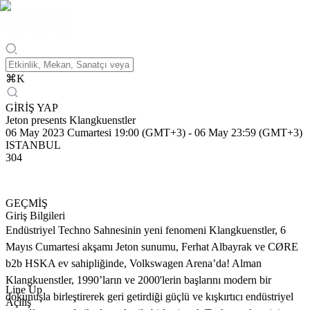
⌘
K
GİRİŞ YAP
Jeton presents Klangkuenstler
06 May 2023 Cumartesi 19:00 (GMT+3)
-
06 May 23:59 (GMT+3)
ISTANBUL
304
GEÇMİŞ
Giriş Bilgileri
Endüstriyel Techno Sahnesinin yeni fenomeni Klangkuenstler, 6
Mayıs Cumartesi akşamı Jeton sunumu, Ferhat Albayrak ve CØRE
b2b HSKA ev sahipliğinde, Volkswagen Arena’da! Alman
Klangkuenstler, 1990’ların ve 2000'lerin başlarını modern bir
Line Up
dokunuşla birleştirerek geri getirdiği güçlü ve kışkırtıcı endüstriyel
Açılış