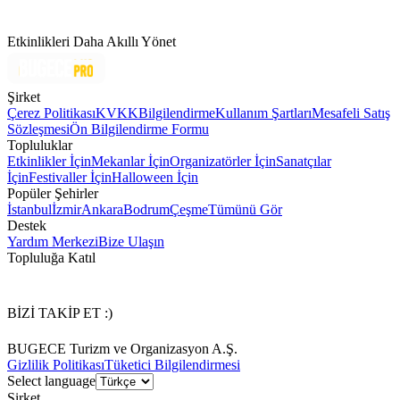
Etkinlikleri Daha Akıllı Yönet
Şirket
Çerez Politikası
KVKK
Bilgilendirme
Kullanım Şartları
Mesafeli Satış
Sözleşmesi
Ön Bilgilendirme Formu
Topluluklar
Etkinlikler İçin
Mekanlar İçin
Organizatörler İçin
Sanatçılar
İçin
Festivaller İçin
Halloween İçin
Popüler Şehirler
İstanbul
İzmir
Ankara
Bodrum
Çeşme
Tümünü Gör
Destek
Yardım Merkezi
Bize Ulaşın
Topluluğa Katıl
BİZİ TAKİP ET :)
BUGECE Turizm ve Organizasyon A.Ş.
Gizlilik Politikası
Tüketici Bilgilendirmesi
Select language
Şirket