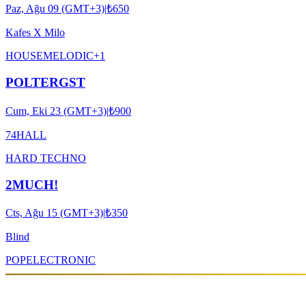
Paz, Ağu 09 (GMT+3)
|
₺650
Kafes X Milo
HOUSE
MELODIC
+
1
POLTERGST
Cum, Eki 23 (GMT+3)
|
₺900
74HALL
HARD TECHNO
2MUCH!
Cts, Ağu 15 (GMT+3)
|
₺350
Blind
POP
ELECTRONIC