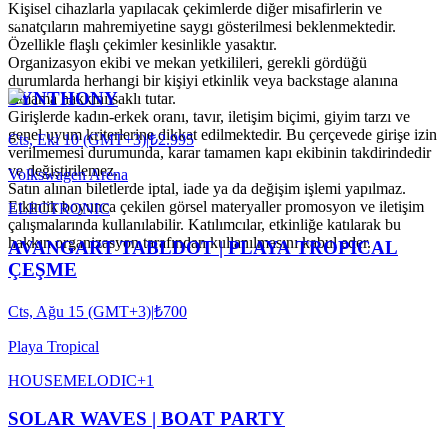
Kişisel cihazlarla yapılacak çekimlerde diğer misafirlerin ve
sanatçıların mahremiyetine saygı gösterilmesi beklenmektedir.
Özellikle flaşlı çekimler kesinlikle yasaktır.
Organizasyon ekibi ve mekan yetkilileri, gerekli gördüğü
durumlarda herhangi bir kişiyi etkinlik veya backstage alanına
SYNTHONY
almama hakkını saklı tutar.
Girişlerde kadın-erkek oranı, tavır, iletişim biçimi, giyim tarzı ve
genel uyum kriterlerine dikkat edilmektedir. Bu çerçevede girişe izin
Cts, Eki 10 (GMT+3)
|
₺2.995
verilmemesi durumunda, karar tamamen kapı ekibinin takdirindedir
ve değiştirilemez.
Volkswagen Arena
Satın alınan biletlerde iptal, iade ya da değişim işlemi yapılmaz.
Etkinlik boyunca çekilen görsel materyaller promosyon ve iletişim
ELECTRONIC
çalışmalarında kullanılabilir. Katılımcılar, etkinliğe katılarak bu
hakkın organizasyon tarafından kullanılmasını kabul eder.
AVANGART TABLDOT | PLAYA TROPICAL
ÇEŞME
Cts, Ağu 15 (GMT+3)
|
₺700
Playa Tropical
HOUSE
MELODIC
+
1
SOLAR WAVES | BOAT PARTY