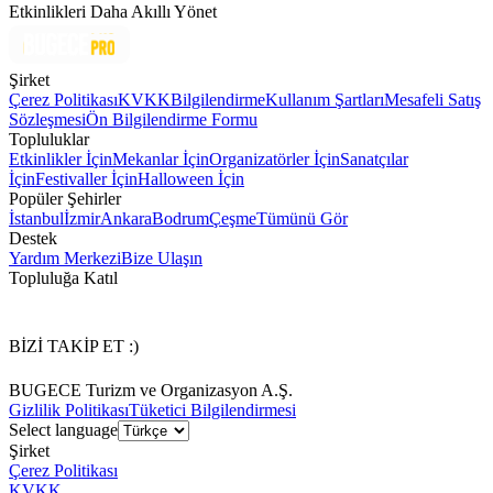
Etkinlikleri Daha Akıllı Yönet
Şirket
Çerez Politikası
KVKK
Bilgilendirme
Kullanım Şartları
Mesafeli Satış
Sözleşmesi
Ön Bilgilendirme Formu
Topluluklar
Etkinlikler İçin
Mekanlar İçin
Organizatörler İçin
Sanatçılar
İçin
Festivaller İçin
Halloween İçin
Popüler Şehirler
İstanbul
İzmir
Ankara
Bodrum
Çeşme
Tümünü Gör
Destek
Yardım Merkezi
Bize Ulaşın
Topluluğa Katıl
BİZİ TAKİP ET :)
BUGECE Turizm ve Organizasyon A.Ş.
Gizlilik Politikası
Tüketici Bilgilendirmesi
Select language
Şirket
Çerez Politikası
KVKK