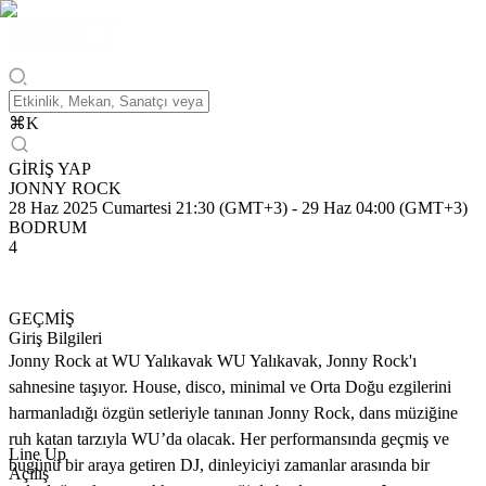
⌘
K
GİRİŞ YAP
JONNY ROCK
28 Haz 2025 Cumartesi 21:30 (GMT+3)
-
29 Haz 04:00 (GMT+3)
BODRUM
4
GEÇMİŞ
Giriş Bilgileri
Jonny Rock at WU Yalıkavak WU Yalıkavak, Jonny Rock'ı
sahnesine taşıyor. House, disco, minimal ve Orta Doğu ezgilerini
harmanladığı özgün setleriyle tanınan Jonny Rock, dans müziğine
ruh katan tarzıyla WU’da olacak. Her performansında geçmiş ve
Line Up
bugünü bir araya getiren DJ, dinleyiciyi zamanlar arasında bir
Açılış