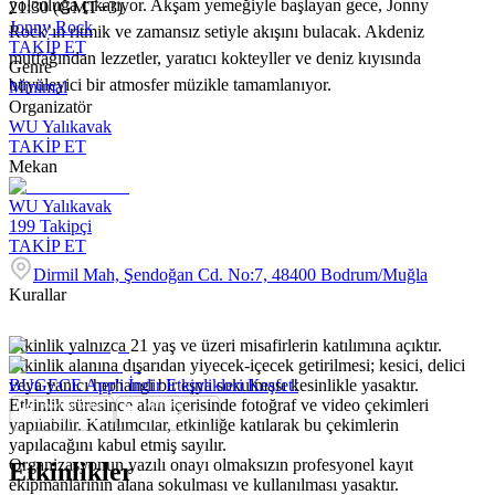
yolculuğa çıkarıyor. Akşam yemeğiyle başlayan gece, Jonny
21:30 (GMT+3)
Jonny Rock
Rock’ın ritmik ve zamansız setiyle akışını bulacak. Akdeniz
TAKİP ET
mutfağından lezzetler, yaratıcı kokteyller ve deniz kıyısında
Genre
büyüleyici bir atmosfer müzikle tamamlanıyor.
Minimal
Organizatör
WU Yalıkavak
TAKİP ET
Mekan
WU Yalıkavak
199
Takipçi
TAKİP ET
Dirmil Mah, Şendoğan Cd. No:7, 48400 Bodrum/Muğla
Kurallar
Etkinlik yalnızca 21 yaş ve üzeri misafirlerin katılımına açıktır.
Etkinlik alanına dışarıdan yiyecek-içecek getirilmesi; kesici, delici
veya yanıcı herhangi bir eşya sokulması kesinlikle yasaktır.
BUGECE App'i İndir Etkinlikleri Keşfet!
Etkinlik süresince alan içerisinde fotoğraf ve video çekimleri
yapılabilir. Katılımcılar, etkinliğe katılarak bu çekimlerin
yapılacağını kabul etmiş sayılır.
Organizasyonun yazılı onayı olmaksızın profesyonel kayıt
Etkinlikler
ekipmanlarının alana sokulması ve kullanılması yasaktır.