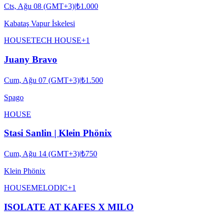
Cts, Ağu 08 (GMT+3)
|
₺1.000
Kabataş Vapur İskelesi
HOUSE
TECH HOUSE
+
1
Juany Bravo
Cum, Ağu 07 (GMT+3)
|
₺1.500
Spago
HOUSE
Stasi Sanlin | Klein Phönix
Cum, Ağu 14 (GMT+3)
|
₺750
Klein Phönix
HOUSE
MELODIC
+
1
ISOLATE AT KAFES X MILO