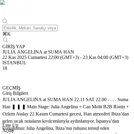
⌘
K
GİRİŞ YAP
JULIA ANGELINA at SUMA HAN
22 Kas 2025 Cumartesi 22:00 (GMT+3)
-
23 Kas 04:00 (GMT+3)
ISTANBUL
18
GEÇMİŞ
Giriş Bilgileri
JULIA ANGELINA at SUMA HAN 22.11 SAT 22.00 - . . . Suma
Han ❚ ❚ ❚ Main Stage: Julia Angelina + Can Molti B2B Ronin +
Ozlem Atalay 22 Kasım Cumartesi gecesi, Han atmosferi Ibiza’dan
gelen sıcak notaların kıvılcımlarıyla aydınlanıyor. İspanya’dan
Line Up
konuğumuz Julia Angelina, Ibiza’nın ruhunu temsil eden
Açılış