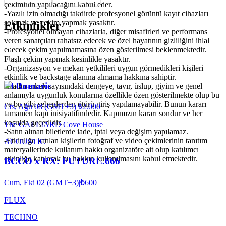
çekiminin yapılacağını kabul eder.
-Yazılı izin olmadığı takdirde profesyonel görüntü kayıt cihazları
sokmak ve çekim yapmak yasaktır.
Etkinlikler
-Profesyonel olmayan cihazlarla, diğer misafirleri ve performans
veren sanatçıları rahatsız edecek ve özel hayatının gizliliğini ihlal
edecek çekim yapılmamasına özen gösterilmesi beklenmektedir.
Flaşlı çekim yapmak kesinlikle yasaktır.
-Organizasyon ve mekan yetkilileri uygun görmedikleri kişileri
etkinlik ve backstage alanına almama hakkına sahiptir.
El Romaric
-Kadın-erkek sayısındaki dengeye, tavır, üslup, giyim ve genel
anlamıyla uygunluk konularına özellikle özen gösterilmekte olup bu
ve bu gibi sebeplerden ötürü giriş yapılamayabilir. Bunun kararı
Cts, Ağu 08 (GMT+3)
|
₺2.000
tamamen kapı inisiyatifindedir. Kapımızın kararı sondur ve her
koşulda geçerlidir.
The GALLIARD Cove House
-Satın alınan biletlerde iade, iptal veya değişim yapılamaz.
-Etkinliğe katılan kişilerin fotoğraf ve video çekimlerinin tanıtım
ACOUSTIC
materyallerinde kullanım hakkı organizatöre ait olup katılımcı
etkinliğe katılarak bu hakkın kullanılmasını kabul etmektedir.
BCCO x RX: FUTURE.666
Cum, Eki 02 (GMT+3)
|
₺600
FLUX
TECHNO