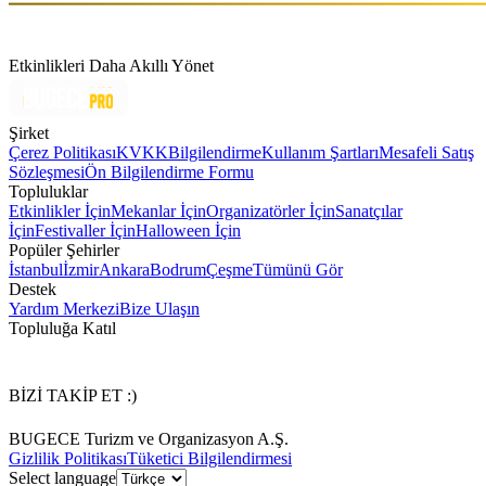
Etkinlikleri Daha Akıllı Yönet
Şirket
Çerez Politikası
KVKK
Bilgilendirme
Kullanım Şartları
Mesafeli Satış
Sözleşmesi
Ön Bilgilendirme Formu
Topluluklar
Etkinlikler İçin
Mekanlar İçin
Organizatörler İçin
Sanatçılar
İçin
Festivaller İçin
Halloween İçin
Popüler Şehirler
İstanbul
İzmir
Ankara
Bodrum
Çeşme
Tümünü Gör
Destek
Yardım Merkezi
Bize Ulaşın
Topluluğa Katıl
BİZİ TAKİP ET :)
BUGECE Turizm ve Organizasyon A.Ş.
Gizlilik Politikası
Tüketici Bilgilendirmesi
Select language