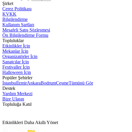
Şirket
Çerez Politikası
KVKK
Bilgilendirme
Kullanım Şartları
Mesafeli Satış Sözleşmesi
Ön Bilgilendirme Formu
Topluluklar
Etkinlikler İçin
Mekanlar İçin
Organizatörler İçin
Sanatçılar İçin
Festivaller İçin
Halloween İçin
Popüler Şehirler
İstanbul
İzmir
Ankara
Bodrum
Çeşme
Tümünü Gör
Destek
Yardım Merkezi
Bize Ulaşın
Topluluğa Katıl
Etkinlikleri Daha Akıllı Yönet