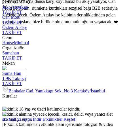
performanslarıyla dansa karşı koyulamaz bir akış yaratıyor. Can
22:00 (GMT+3)
Julia Angelina
Molti ile Ronin, ritimlerle kurdukları sezgisel bağı B2B setleriyle
TAKİP ET
güçlendirecek. Özlem Atalay ise kalbinin derinliklerinden gelen
Can Molti
melodik atışlarla bize birlikte olmanın mutluluğunu yaşatacak. ❤️
TAKİP ET
Özlem Atalay
TAKİP ET
Genre
House
Minimal
Organizatör
Sumahan
TAKİP ET
Mekan
Suma Han
1.9K
Takipçi
TAKİP ET
Bankalar Cad. Yanıkkapı Sok. No:3 Karaköy/İstanbul
Kurallar
-Etkinlik 18 yaş ve üzeri katılımcılar içindir.
-Etkinlik alanına yiyecek içecek, kesici, delici veya yanıcı alet
sokmak yasaktır.
BUGECE App'i İndir Etkinlikleri Keşfet!
-Etkinlik katılımcıları etkinlik alanı içerisinde fotoğraf & video