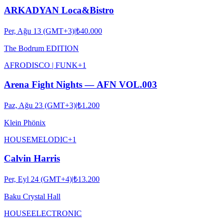
ARKADYAN Loca&Bistro
Per, Ağu 13 (GMT+3)
|
₺40.000
The Bodrum EDITION
AFRO
DISCO | FUNK
+
1
Arena Fight Nights — AFN VOL.003
Paz, Ağu 23 (GMT+3)
|
₺1.200
Klein Phönix
HOUSE
MELODIC
+
1
Calvin Harris
Per, Eyl 24 (GMT+4)
|
₺13.200
Baku Crystal Hall
HOUSE
ELECTRONIC