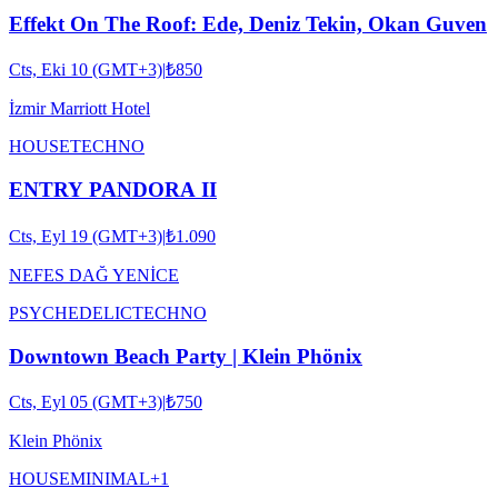
Effekt On The Roof: Ede, Deniz Tekin, Okan Guven
Cts, Eki 10 (GMT+3)
|
₺850
İzmir Marriott Hotel
HOUSE
TECHNO
ENTRY PANDORA II
Cts, Eyl 19 (GMT+3)
|
₺1.090
NEFES DAĞ YENİCE
PSYCHEDELIC
TECHNO
Downtown Beach Party | Klein Phönix
Cts, Eyl 05 (GMT+3)
|
₺750
Klein Phönix
HOUSE
MINIMAL
+
1