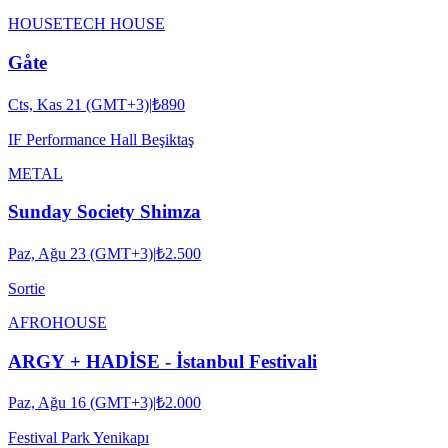
HOUSE
TECH HOUSE
Gåte
Cts, Kas 21 (GMT+3)
|
₺890
IF Performance Hall Beşiktaş
METAL
Sunday Society Shimza
Paz, Ağu 23 (GMT+3)
|
₺2.500
Sortie
AFRO
HOUSE
ARGY + HADİSE - İstanbul Festivali
Paz, Ağu 16 (GMT+3)
|
₺2.000
Festival Park Yenikapı