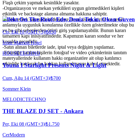
Flaşlı çekim yapmak kesinlikle yasaktır.
-Organizasyon ve mekan yetkilileri uygun görmedikleri kişileri
etkinlik ve backstage alanına almama hakkına sahiptir.
Effekt On The Roof: Ede, Deniz Tekin, Okan Guven
-Kadın-erkek sayısındaki dengeye, tavır, üslup, giyim ve genel
anlamıyla uygunluk konularına özellikle özen gösterilmekte olup bu
ve bu gibi sebeplerden ötürü giriş yapılamayabilir. Bunun kararı
Cts, Eki 10 (GMT+3)
|
₺850
tamamen kapı inisiyatifindedir. Kapımızın kararı sondur ve her
koşulda geçerlidir.
İzmir Marriott Hotel
-Satın alınan biletlerde iade, iptal veya değişim yapılamaz.
-Etkinliğe katılan kişilerin fotoğraf ve video çekimlerinin tanıtım
HOUSE
TECHNO
materyallerinde kullanım hakkı organizatöre ait olup katılımcı
etkinliğe katılarak bu hakkın kullanılmasını kabul etmektedir.
Youna I Starlight Presents Night & Light
Cum, Ağu 14 (GMT+3)
|
₺700
Sommer Klein
MELODIC
TECHNO
THE BLAZE DJ SET - Ankara
Per, Eki 08 (GMT+3)
|
₺1.750
CerModern