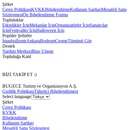
Şirket
Çerez Politikası
KVKK
Bilgilendirme
Kullanım Şartları
Mesafeli Satış
Sözleşmesi
Ön Bilgilendirme Formu
Topluluklar
Etkinlikler İçin
Mekanlar İçin
Organizatörler İçin
Sanatçılar
İçin
Festivaller İçin
Halloween İçin
Popüler Şehirler
İstanbul
İzmir
Ankara
Bodrum
Çeşme
Tümünü Gör
Destek
Yardım Merkezi
Bize Ulaşın
Topluluğa Katıl
BİZİ TAKİP ET :)
BUGECE Turizm ve Organizasyon A.Ş.
Gizlilik Politikası
Tüketici Bilgilendirmesi
Select language
Şirket
Çerez Politikası
KVKK
Bilgilendirme
Kullanım Şartları
Mesafeli Satış Sözleşmesi