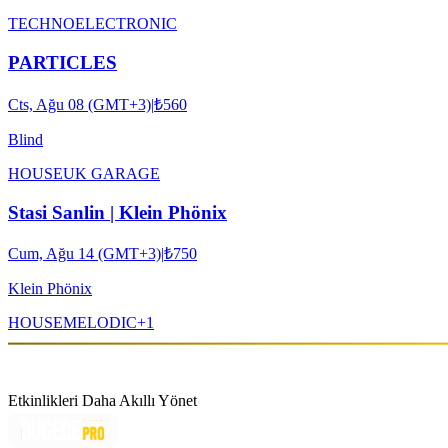
TECHNO
ELECTRONIC
PARTICLES
Cts, Ağu 08 (GMT+3)
|
₺560
Blind
HOUSE
UK GARAGE
Stasi Sanlin | Klein Phönix
Cum, Ağu 14 (GMT+3)
|
₺750
Klein Phönix
HOUSE
MELODIC
+
1
Etkinlikleri Daha Akıllı Yönet