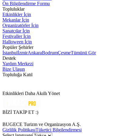
Ön Bilgilendirme Formu
Topluluklar
Etkinlikler İçin
Mekanlar İçin
Organizatörler İçin
Sanatçılar İçin
Festivaller İçin
Halloween İçin
Popüler Şehirler
İstanbul
İzmir
Ankara
Bodrum
Çeşme
Tümünü Gör
Destek
Yardım Merkezi
Bize Ulaşın
Topluluğa Katıl
Etkinlikleri Daha Akıllı Yönet
BİZİ TAKİP ET :)
BUGECE Turizm ve Organizasyon A.Ş.
Gizlilik Politikası
Tüketici Bilgilendirmesi
Select language