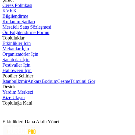
Çerez Politikası
KVKK
Bilgilendirme
Kullanım Şartları
Mesafeli Satış Sözleşmesi
Ön Bilgilendirme Formu
Topluluklar
Etkinlikler İçin
Mekanlar İçin
Organizatörler İçin
Sanatçılar İçin
Festivaller İçin
Halloween İçin
Popüler Şehirler
İstanbul
İzmir
Ankara
Bodrum
Çeşme
Tümünü Gör
Destek
Yardım Merkezi
Bize Ulaşın
Topluluğa Katıl
Etkinlikleri Daha Akıllı Yönet