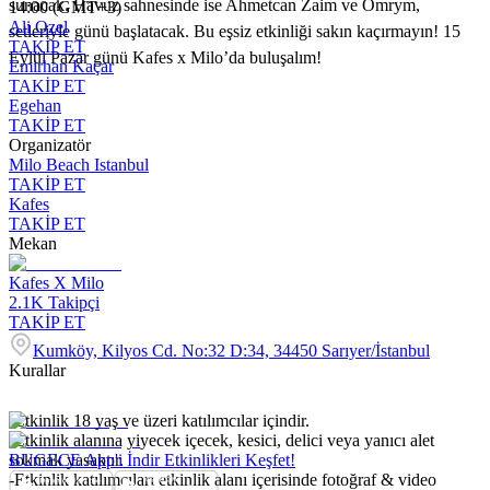
sunacak. Havuz sahnesinde ise Ahmetcan Zaim ve Omrym,
14:00 (GMT+3)
Ali Ozel
setleriyle günü başlatacak. Bu eşsiz etkinliği sakın kaçırmayın! 15
TAKİP ET
Eylül Pazar günü Kafes x Milo’da buluşalım!
Emirhan Kaçar
TAKİP ET
Egehan
TAKİP ET
Organizatör
Milo Beach Istanbul
TAKİP ET
Kafes
TAKİP ET
Mekan
Kafes X Milo
2.1K
Takipçi
TAKİP ET
Kumköy, Kilyos Cd. No:32 D:34, 34450 Sarıyer/İstanbul
Kurallar
-Etkinlik 18 yaş ve üzeri katılımcılar içindir.
-Etkinlik alanına yiyecek içecek, kesici, delici veya yanıcı alet
sokmak yasaktır.
BUGECE App'i İndir Etkinlikleri Keşfet!
-Etkinlik katılımcıları etkinlik alanı içerisinde fotoğraf & video