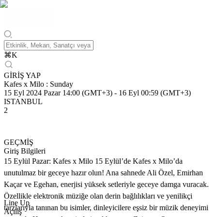
⌘
K
GİRİŞ YAP
Kafes x Milo : Sunday
15 Eyl 2024 Pazar 14:00 (GMT+3)
-
16 Eyl 00:59 (GMT+3)
ISTANBUL
2
GEÇMİŞ
Giriş Bilgileri
15 Eylül Pazar: Kafes x Milo 15 Eylül’de Kafes x Milo’da
unutulmaz bir geceye hazır olun! Ana sahnede Ali Özel, Emirhan
Kaçar ve Egehan, enerjisi yüksek setleriyle geceye damga vuracak.
Özellikle elektronik müziğe olan derin bağlılıkları ve yenilikçi
Line Up
tarzlarıyla tanınan bu isimler, dinleyicilere eşsiz bir müzik deneyimi
Açılış