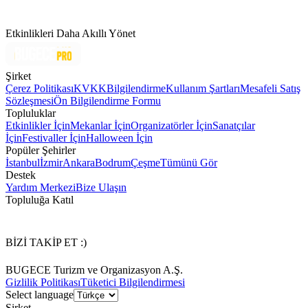
Etkinlikleri Daha Akıllı Yönet
Şirket
Çerez Politikası
KVKK
Bilgilendirme
Kullanım Şartları
Mesafeli Satış
Sözleşmesi
Ön Bilgilendirme Formu
Topluluklar
Etkinlikler İçin
Mekanlar İçin
Organizatörler İçin
Sanatçılar
İçin
Festivaller İçin
Halloween İçin
Popüler Şehirler
İstanbul
İzmir
Ankara
Bodrum
Çeşme
Tümünü Gör
Destek
Yardım Merkezi
Bize Ulaşın
Topluluğa Katıl
BİZİ TAKİP ET :)
BUGECE Turizm ve Organizasyon A.Ş.
Gizlilik Politikası
Tüketici Bilgilendirmesi
Select language
Şirket