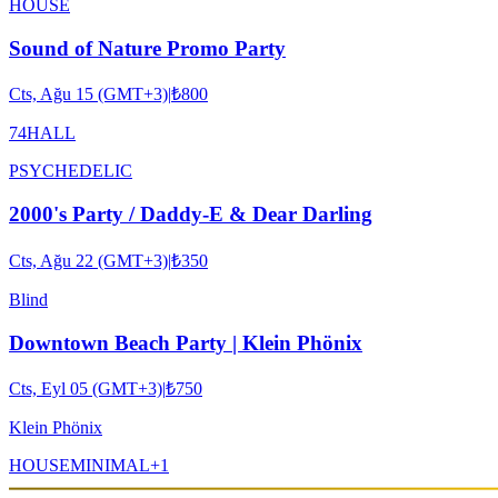
HOUSE
Sound of Nature Promo Party
Cts, Ağu 15 (GMT+3)
|
₺800
74HALL
PSYCHEDELIC
2000's Party / Daddy-E & Dear Darling
Cts, Ağu 22 (GMT+3)
|
₺350
Blind
Downtown Beach Party | Klein Phönix
Cts, Eyl 05 (GMT+3)
|
₺750
Klein Phönix
HOUSE
MINIMAL
+
1