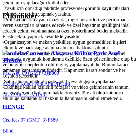
çekiminin yapılacağını kabul eder.
-Yazılı izin olmadığı takdirde profesyonel görüntü kayıt cihazları
sokmak ve çekim yapmak yasaktır.
Etkinlikler
-Profesyonel olmayan cihazlarla, diğer misafirleri ve performans
veren sanatçıları rahatsız edecek ve özel hayatının gizliliğini ihlal
edecek çekim yapılmamasına özen gösterilmesi beklenmektedir.
Flaşlı çekim yapmak kesinlikle yasaktır.
-Organizasyon ve mekan yetkilileri uygun görmedikleri kişileri
etkinlik ve backstage alanına almama hakkına sahiptir.
Candela Concert - Aksaray Kültür Park Amfi
-Kadın-erkek sayısındaki dengeye, tavır, üslup, giyim ve genel
anlamıyla uygunluk konularına özellikle özen gösterilmekte olup bu
Tiyatro
ve bu gibi sebeplerden ötürü giriş yapılamayabilir. Bunun kararı
tamamen kapı inisiyatifindedir. Kapımızın kararı sondur ve her
Paz, Ağu 09 (GMT+3)
|
₺800
koşulda geçerlidir.
-Satın alınan biletlerde iade, iptal veya değişim yapılamaz.
Aksaray Kültür Park Amfi Tiyatro
-Etkinliğe katılan kişilerin fotoğraf ve video çekimlerinin tanıtım
materyallerinde kullanım hakkı organizatöre ait olup katılımcı
CLASSICAL MUSIC
etkinliğe katılarak bu hakkın kullanılmasını kabul etmektedir.
HENGE
Cts, Kas 07 (GMT+3)
|
₺580
Blind