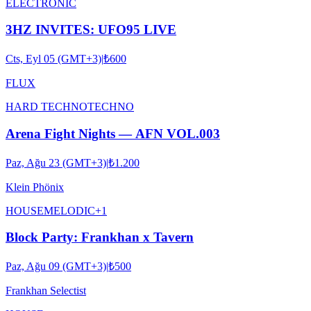
ELECTRONIC
3HZ INVITES: UFO95 LIVE
Cts, Eyl 05 (GMT+3)
|
₺600
FLUX
HARD TECHNO
TECHNO
Arena Fight Nights — AFN VOL.003
Paz, Ağu 23 (GMT+3)
|
₺1.200
Klein Phönix
HOUSE
MELODIC
+
1
Block Party: Frankhan x Tavern
Paz, Ağu 09 (GMT+3)
|
₺500
Frankhan Selectist