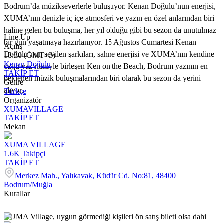
Bodrum’da müzikseverlerle buluşuyor. Kenan Doğulu’nun enerjisi,
XUMA’nın denizle iç içe atmosferi ve yazın en özel anlarından biri
haline gelen bu buluşma, her yıl olduğu gibi bu sezon da unutulmaz
Line Up
bir gün yaşatmaya hazırlanıyor. 15 Ağustos Cumartesi Kenan
Açılış
Doğulu’nun sevilen şarkıları, sahne enerjisi ve XUMA’nın kendine
18:30 (GMT+3)
Kenan Doğulu
özgü yaz ritmiyle birleşen Ken on the Beach, Bodrum yazının en
TAKİP ET
beklenen müzik buluşmalarından biri olarak bu sezon da yerini
Genre
alıyor.
Türkçe
Organizatör
XUMAVILLAGE
TAKİP ET
Mekan
XUMA VILLAGE
1.6K
Takipçi
TAKİP ET
Merkez Mah., Yalıkavak, Küdür Cd. No:81, 48400
Bodrum/Muğla
Kurallar
XUMA Village, uygun görmediği kişileri ön satış bileti olsa dahi