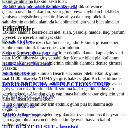
etkinliğe almama hakkını saklı tutar.
Etkinlik girişinde verilecek bileklikler etkinlik süresince
BUGECE App'i İndir Etkinlikleri Keşfet!
çıkarılmamalıdır. Çıkarılan, zarar gören veya kaybolan bileklikler
yenisiyle değiştirilmeyecektir. Hasarlı ya da kayıp bileklik
sahiplerinin etkinlik alanında kalabilmeleri için yeni bilet almaları
gerekmektedir.
Etkinlikler
Etkinlik alanına kesici/delici alet, silah, yasadışı madde, ilaç, parfüm,
yiyecek ve içecek alınmayacaktır.
Black Coffee
Etkinlik 18 yaş ve üzeri katılımcılar içindir. Etkinlik girişinde her
katılımcının kimlik ibraz etmesi zorunludur.
Sadece Konser bileti alan misafirler etkinlik alanına kapı açılış saati
Cum, Eyl 25 (GMT+3)
|
₺2.250
olan 18:30 itibarıyla giriş yapabilirler. Konser bileti plaj kullanımı
içermez. Konser bileti sahiplerinin etkinlik alanında denize girmesi
Ataköy Marina Açık Hava
yasaktır.
AFRO
HOUSE
+
1
Sınırlı sayıda satışa sunulan Beach + Konser bileti, etkinlik günü
saat 11:00 itibarıyla XUMA’ya giriş hakkı sağlar. Bu bilet türünde
giriş–çıkış hakkı bulunmamaktadır. Beach + Konser biletiyle alana
BORIS BREJCHA - REFLECTIONS TOUR
giriş yapan misafirlerin etkinlik sonuna kadar içeride kalmaları
gerekmektedir. Alandan çıkış yapılması halinde tekrar giriş için yeni
Cts, Eyl 26 (GMT+3)
|
₺2.000
bilet alınması gerekmektedir.
Bileti olmayan misafirler için etkinlik günü plaj kullanımı açık
KüçükÇiftlik Park
değildir.
XUMA Village’in süregelen uygulamaları ve alanın evcil hayvanlar
MINIMAL
TECHNO
için uygun olmaması nedeniyle etkinliğe evcil hayvan kabul
edilmemektedir.
THE BLAZE DJ SET - İstanbul