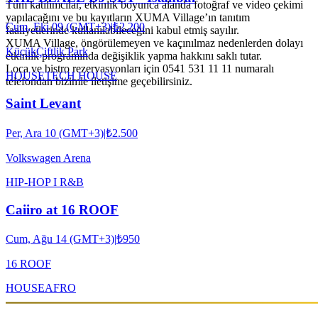
Tüm katılımcılar, etkinlik boyunca alanda fotoğraf ve video çekimi
yapılacağını ve bu kayıtların XUMA Village’ın tanıtım
Cum, Eki 09 (GMT+3)
|
₺2.200
faaliyetlerinde kullanılabileceğini kabul etmiş sayılır.
XUMA Village, öngörülemeyen ve kaçınılmaz nedenlerden dolayı
KüçükÇiftlik Park
etkinlik programında değişiklik yapma hakkını saklı tutar.
Loca ve bistro rezervasyonları için 0541 531 11 11 numaralı
HOUSE
TECH HOUSE
telefondan bizimle iletişime geçebilirsiniz.
Saint Levant
Per, Ara 10 (GMT+3)
|
₺2.500
Volkswagen Arena
HIP-HOP I R&B
Caiiro at 16 ROOF
Cum, Ağu 14 (GMT+3)
|
₺950
16 ROOF
HOUSE
AFRO