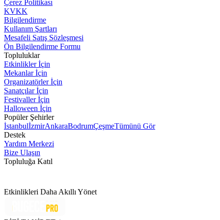
Çerez Politikası
KVKK
Bilgilendirme
Kullanım Şartları
Mesafeli Satış Sözleşmesi
Ön Bilgilendirme Formu
Topluluklar
Etkinlikler İçin
Mekanlar İçin
Organizatörler İçin
Sanatçılar İçin
Festivaller İçin
Halloween İçin
Popüler Şehirler
İstanbul
İzmir
Ankara
Bodrum
Çeşme
Tümünü Gör
Destek
Yardım Merkezi
Bize Ulaşın
Topluluğa Katıl
Etkinlikleri Daha Akıllı Yönet