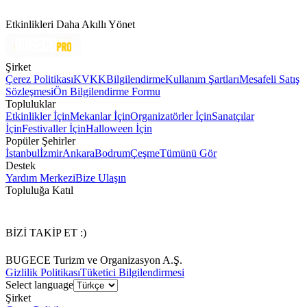
Etkinlikleri Daha Akıllı Yönet
Şirket
Çerez Politikası
KVKK
Bilgilendirme
Kullanım Şartları
Mesafeli Satış
Sözleşmesi
Ön Bilgilendirme Formu
Topluluklar
Etkinlikler İçin
Mekanlar İçin
Organizatörler İçin
Sanatçılar
İçin
Festivaller İçin
Halloween İçin
Popüler Şehirler
İstanbul
İzmir
Ankara
Bodrum
Çeşme
Tümünü Gör
Destek
Yardım Merkezi
Bize Ulaşın
Topluluğa Katıl
BİZİ TAKİP ET :)
BUGECE Turizm ve Organizasyon A.Ş.
Gizlilik Politikası
Tüketici Bilgilendirmesi
Select language
Şirket