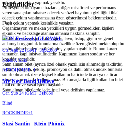
sokmak ve çekim yapmak yasaktır.
Etkinlikler
Profesyonel olmayan cihazlarla, diğer misafirleri ve performans
veren sanatçıları rahatsız edecek ve özel hayatının gizliliğini ihlal
edecek çekim yapılmamasına özen gösterilmesi beklenmektedir.
Flaşlı çekim yapmak kesinlikle yasaktır.
Organizasyon ve mekan yetkilileri uygun görmedikleri kişileri
etkinlik ve backstage alanına almama hakkına sahiptir.
ECN Festival | GLOWAL
Kadın-erkek sayısındaki dengeye, tavır, üslup, giyim ve genel
anlamıyla uygunluk konularına özellikle özen gösterilmekte olup bu
ve bu gibi sebeplerden ötürü giriş yapılamayabilir. Bunun kararı
Cts, Ağu 22 (GMT+3)
|
₺2.000
tamamen kapı inisiyatifindedir. Kapımızın kararı sondur ve her
koşulda geçerlidir.
Kafes X Milo
Satın alınan bilet (ayrıca özel olarak yazılı izin alınmadığı takdirde),
reklam, yarışma, çekiliş, promosyon da dahil olmak ancak bunlarla
AFRO
HOUSE
+
1
sınırlı olmamak üzere kişisel kullanım haricinde ticari ya da ticari
olmayan amaçlarla kullanılamaz. Bu amaçlarla ilgili kullanılan bilet
My New Band Believe
iptal edilir ve yasal işlem başlatılır.
Satın alınan biletlerde iade, iptal veya değişim yapılamaz.
Çar, Şub 24 (GMT+3)
|
₺850
Blind
ROCK
INDIE
+
1
Stasi Sanlin | Klein Phönix