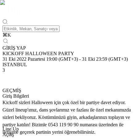
⌘
K
GİRİŞ YAP
KICKOFF HALLOWEEN PARTY
31 Eki 2022 Pazartesi 19:00 (GMT+3)
-
31 Eki 23:59 (GMT+3)
ISTANBUL
3
GEÇMİŞ
Giriş Bilgileri
Kickoff sizleri Halloween için çok özel bir partiye davet ediyor.
Güzel lineup'ımız, dans şovlarımız ve fazlası ile özel mekanımızda
sizleri bekliyoruz. Köstümünüzü giyin, arkadaşlarınızı toplayın ve
partiye katılın! Bizimle 0543 119 90 90 numarası üzerinden ile
Line Up
iletişime geçerek partinin yerini öğrenebilirsiniz.
Açılış