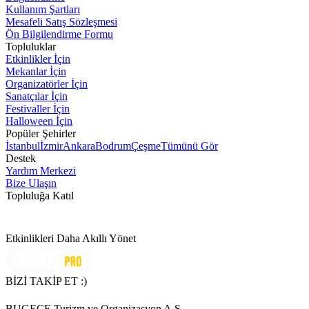
Kullanım Şartları
Mesafeli Satış Sözleşmesi
Ön Bilgilendirme Formu
Topluluklar
Etkinlikler İçin
Mekanlar İçin
Organizatörler İçin
Sanatçılar İçin
Festivaller İçin
Halloween İçin
Popüler Şehirler
İstanbul
İzmir
Ankara
Bodrum
Çeşme
Tümünü Gör
Destek
Yardım Merkezi
Bize Ulaşın
Topluluğa Katıl
Etkinlikleri Daha Akıllı Yönet
BİZİ TAKİP ET :)
BUGECE Turizm ve Organizasyon A.Ş.