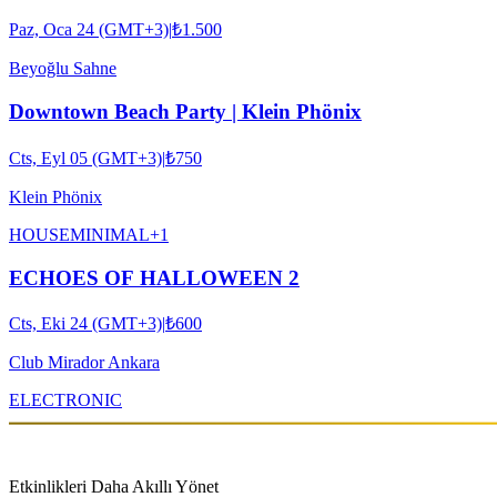
Paz, Oca 24 (GMT+3)
|
₺1.500
Beyoğlu Sahne
Downtown Beach Party | Klein Phönix
Cts, Eyl 05 (GMT+3)
|
₺750
Klein Phönix
HOUSE
MINIMAL
+
1
ECHOES OF HALLOWEEN 2
Cts, Eki 24 (GMT+3)
|
₺600
Club Mirador Ankara
ELECTRONIC
Etkinlikleri Daha Akıllı Yönet