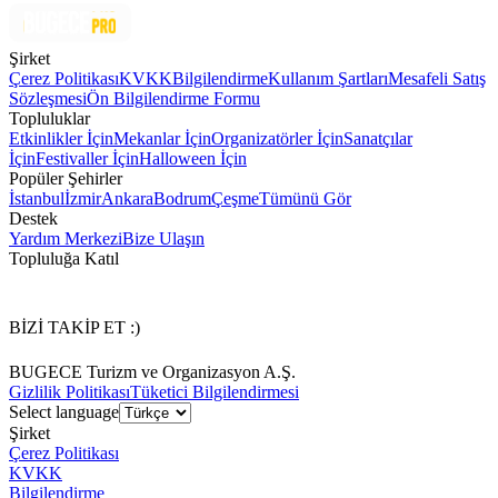
Şirket
Çerez Politikası
KVKK
Bilgilendirme
Kullanım Şartları
Mesafeli Satış
Sözleşmesi
Ön Bilgilendirme Formu
Topluluklar
Etkinlikler İçin
Mekanlar İçin
Organizatörler İçin
Sanatçılar
İçin
Festivaller İçin
Halloween İçin
Popüler Şehirler
İstanbul
İzmir
Ankara
Bodrum
Çeşme
Tümünü Gör
Destek
Yardım Merkezi
Bize Ulaşın
Topluluğa Katıl
BİZİ TAKİP ET :)
BUGECE Turizm ve Organizasyon A.Ş.
Gizlilik Politikası
Tüketici Bilgilendirmesi
Select language
Şirket
Çerez Politikası
KVKK
Bilgilendirme