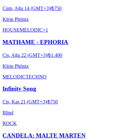
Cum, Ağu 14 (GMT+3)
|
₺750
Klein Phönix
HOUSE
MELODIC
+
1
MATHAME - EPHORIA
Cts, Ağu 22 (GMT+3)
|
₺1.400
Klein Phönix
MELODIC
TECHNO
Infinity Song
Cts, Kas 21 (GMT+3)
|
₺750
Blind
ROCK
CANDELA: MALTE MARTEN