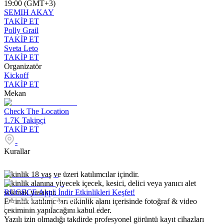
19:00 (GMT+3)
SEMIH AKAY
TAKİP ET
Polly Grail
TAKİP ET
Sveta Leto
TAKİP ET
Organizatör
Kickoff
TAKİP ET
Mekan
Check The Location
1.7K
Takipçi
TAKİP ET
-
Kurallar
Etkinlik 18 yaş ve üzeri katılımcılar içindir.
Etkinlik alanına yiyecek içecek, kesici, delici veya yanıcı alet
sokmak yasaktır.
BUGECE App'i İndir Etkinlikleri Keşfet!
Etkinlik katılımcıları etkinlik alanı içerisinde fotoğraf & video
çekiminin yapılacağını kabul eder.
Yazılı izin olmadığı takdirde profesyonel görüntü kayıt cihazları