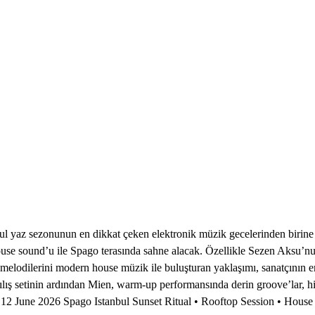
l yaz sezonunun en dikkat çeken elektronik müzik gecelerinden birine e
 house sound’u ile Spago terasında sahne alacak. Özellikle Sezen Aksu’nu
lodilerini modern house müzik ile buluşturan yaklaşımı, sanatçının en 
çılış setinin ardından Mien, warm-up performansında derin groove’lar, 
 12 June 2026 Spago Istanbul Sunset Ritual • Rooftop Session • Hous