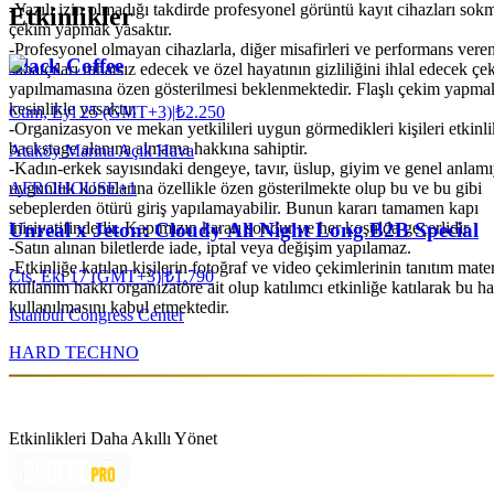
-Yazılı izin olmadığı takdirde profesyonel görüntü kayıt cihazları sok
Etkinlikler
çekim yapmak yasaktır.
-Profesyonel olmayan cihazlarla, diğer misafirleri ve performans vere
Black Coffee
sanatçıları rahatsız edecek ve özel hayatının gizliliğini ihlal edecek çe
yapılmamasına özen gösterilmesi beklenmektedir. Flaşlı çekim yapma
kesinlikle yasaktır.
Cum, Eyl 25 (GMT+3)
|
₺2.250
-Organizasyon ve mekan yetkilileri uygun görmedikleri kişileri etkinli
backstage alanına almama hakkına sahiptir.
Ataköy Marina Açık Hava
-Kadın-erkek sayısındaki dengeye, tavır, üslup, giyim ve genel anlamı
AFRO
HOUSE
+
1
uygunluk konularına özellikle özen gösterilmekte olup bu ve bu gibi
sebeplerden ötürü giriş yapılamayabilir. Bunun kararı tamamen kapı
inisiyatifindedir. Kapımızın kararı sondur ve her koşulda geçerlidir.
Unreal x Jeton: Cloudy All Night Long B2B Special
-Satın alınan biletlerde iade, iptal veya değişim yapılamaz.
-Etkinliğe katılan kişilerin fotoğraf ve video çekimlerinin tanıtım mate
Cts, Eki 17 (GMT+3)
|
₺1.790
kullanım hakkı organizatöre ait olup katılımcı etkinliğe katılarak bu h
kullanılmasını kabul etmektedir.
Istanbul Congress Center
HARD TECHNO
Etkinlikleri Daha Akıllı Yönet