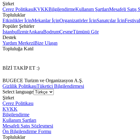
Şirket
Çerez Politikası
KVKK
Bilgilendirme
Kullanım Şartları
Mesafeli Satış 
Topluluklar
Etkinlikler İçin
Mekanlar İçin
Organizatörler İçin
Sanatçılar İçin
Festival
Popüler Şehirler
İstanbul
İzmir
Ankara
Bodrum
Çeşme
Tümünü Gör
Destek
Yardım Merkezi
Bize Ulaşın
Topluluğa Katıl
BİZİ TAKİP ET :)
BUGECE Turizm ve Organizasyon A.Ş.
Gizlilik Politikası
Tüketici Bilgilendirmesi
Select language
Şirket
Çerez Politikası
KVKK
Bilgilendirme
Kullanım Şartları
Mesafeli Satış Sözleşmesi
Ön Bilgilendirme Formu
Topluluklar