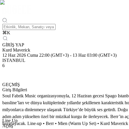
⌘
K
GİRİŞ YAP
Kurd Maverick
12 Haz 2026 Cuma 22:00 (GMT+3)
-
13 Haz 03:00 (GMT+3)
ISTANBUL
6
GEÇMİŞ
Giriş Bilgileri
Soul Fabrik Music organizasyonuyla, 12 Haziran gecesi Spago Istanbu
bassline’ları ve dünya kulüplerinde yıllardır şekillenen karakteristik
milyonlarca dinlenmeye ulaşarak Türkiye’de büyük ses getirdi. Doğu me
adım adım yükselten özel bir müzikal kurgu ile ilerleyecek. Berr’in a
Line Up
hazırlayacak. Line-up • Berr • Mien (Warm Up Set) • Kurd Maverick
Açılış