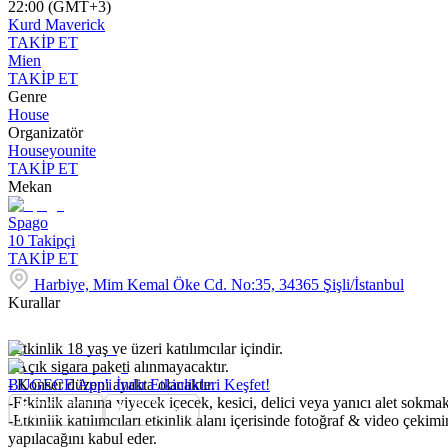
22:00 (GMT+3)
Kurd Maverick
TAKİP ET
Mien
TAKİP ET
Genre
House
Organizatör
Houseyounite
TAKİP ET
Mekan
Spago
10
Takipçi
TAKİP ET
Harbiye, Mim Kemal Öke Cd. No:35, 34365 Şişli/İstanbul
Kurallar
-Etkinlik 18 yaş ve üzeri katılımcılar içindir.
- Açık sigara paketi alınmayacaktır.
- Konser düzeni ayakta olacaktır.
BUGECE App'i İndir Etkinlikleri Keşfet!
-Etkinlik alanına yiyecek içecek, kesici, delici veya yanıcı alet sokmak
-Etkinlik katılımcıları etkinlik alanı içerisinde fotoğraf & video çekimi
yapılacağını kabul eder.