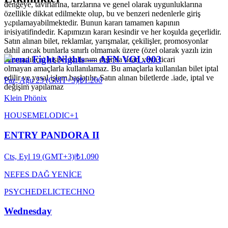
dengeye, tavırlarına, tarzlarına ve genel olarak uygunluklarına
özellikle dikkat edilmekte olup, bu ve benzeri nedenlerle giriş
yapılamayabilmektedir. Bunun kararı tamamen kapının
inisiyatifindedir. Kapımızın kararı kesindir ve her koşulda geçerlidir.
Satın alınan bilet, reklamlar, yarışmalar, çekilişler, promosyonlar
dahil ancak bunlarla sınırlı olmamak üzere (özel olarak yazılı izin
Arena Fight Nights — AFN VOL.003
alınmadıkça) kişisel kullanım dışında ticari veya ticari
olmayan amaçlarla kullanılamaz. Bu amaçlarla kullanılan bilet iptal
edilir ve yasal işlem başlatılır. Satın alınan biletlerde .iade, iptal ve
Paz, Ağu 23 (GMT+3)
|
₺1.200
değişim yapılamaz
Klein Phönix
HOUSE
MELODIC
+
1
ENTRY PANDORA II
Cts, Eyl 19 (GMT+3)
|
₺1.090
NEFES DAĞ YENİCE
PSYCHEDELIC
TECHNO
Wednesday