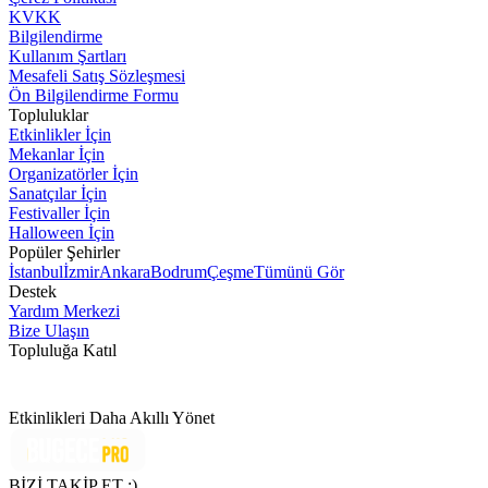
KVKK
Bilgilendirme
Kullanım Şartları
Mesafeli Satış Sözleşmesi
Ön Bilgilendirme Formu
Topluluklar
Etkinlikler İçin
Mekanlar İçin
Organizatörler İçin
Sanatçılar İçin
Festivaller İçin
Halloween İçin
Popüler Şehirler
İstanbul
İzmir
Ankara
Bodrum
Çeşme
Tümünü Gör
Destek
Yardım Merkezi
Bize Ulaşın
Topluluğa Katıl
Etkinlikleri Daha Akıllı Yönet
BİZİ TAKİP ET :)