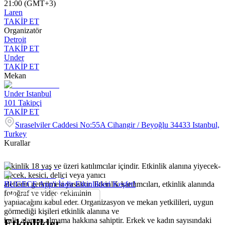
21:00 (GMT+3)
Laren
TAKİP ET
Organizatör
Detroit
TAKİP ET
Under
TAKİP ET
Mekan
Under Istanbul
101
Takipçi
TAKİP ET
Sıraselviler Caddesi No:55A Cihangir / Beyoğlu 34433 Istanbul,
Turkey
Kurallar
Etkinlik 18 yaş ve üzeri katılımcılar içindir. Etkinlik alanına yiyecek-
içecek, kesici, delici veya yanıcı
aletlerin getirilmesi yasaktır. Etkinlik katılımcıları, etkinlik alanında
BUGECE App'i İndir Etkinlikleri Keşfet!
fotoğraf ve video çekiminin
yapılacağını kabul eder. Organizasyon ve mekan yetkilileri, uygun
görmediği kişileri etkinlik alanına ve
kulis alanına almama hakkına sahiptir. Erkek ve kadın sayısındaki
Etkinlikler