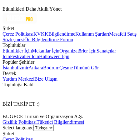
Etkinlikleri Daha Akıllı Yönet
Şirket
Çerez Politikası
KVKK
Bilgilendirme
Kullanım Şartları
Mesafeli Satış
Sözleşmesi
Ön Bilgilendirme Formu
Topluluklar
Etkinlikler İçin
Mekanlar İçin
Organizatörler İçin
Sanatçılar
İçin
Festivaller İçin
Halloween İçin
Popüler Şehirler
İstanbul
İzmir
Ankara
Bodrum
Çeşme
Tümünü Gör
Destek
Yardım Merkezi
Bize Ulaşın
Topluluğa Katıl
BİZİ TAKİP ET :)
BUGECE Turizm ve Organizasyon A.Ş.
Gizlilik Politikası
Tüketici Bilgilendirmesi
Select language
Şirket
Çerez Politikası