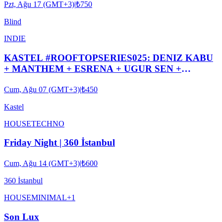
Pzt, Ağu 17 (GMT+3)
|
₺750
Blind
INDIE
KASTEL #ROOFTOPSERIES025: DENIZ KABU
+ MANTHEM + ESRENA + UGUR SEN +
FULERS + DECKBEE DJ I NIGHTLINE
Cum, Ağu 07 (GMT+3)
|
₺450
PRESENTS
Kastel
HOUSE
TECHNO
Friday Night | 360 İstanbul
Cum, Ağu 14 (GMT+3)
|
₺600
360 İstanbul
HOUSE
MINIMAL
+
1
Son Lux