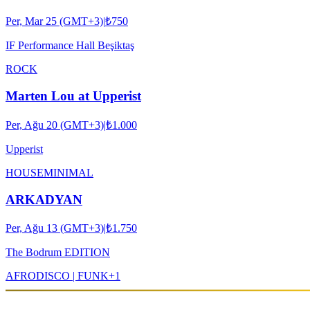
Per, Mar 25 (GMT+3)
|
₺750
IF Performance Hall Beşiktaş
ROCK
Marten Lou at Upperist
Per, Ağu 20 (GMT+3)
|
₺1.000
Upperist
HOUSE
MINIMAL
ARKADYAN
Per, Ağu 13 (GMT+3)
|
₺1.750
The Bodrum EDITION
AFRO
DISCO | FUNK
+
1