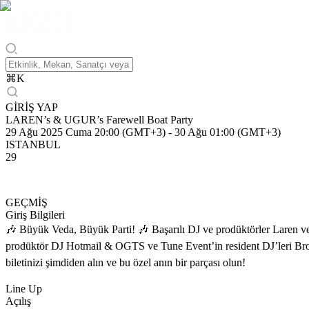
⌘
K
GİRİŞ YAP
LAREN’s & UGUR’s Farewell Boat Party
29 Ağu 2025 Cuma 20:00 (GMT+3)
-
30 Ağu 01:00 (GMT+3)
ISTANBUL
29
GEÇMİŞ
Giriş Bilgileri
🎶 Büyük Veda, Büyük Parti! 🎶 Başarılı DJ ve prodüktörler Laren ve
prodüktör DJ Hotmail & OGTS ve Tune Event’in resident DJ’leri Brode,
biletinizi şimdiden alın ve bu özel anın bir parçası olun!
Line Up
Açılış