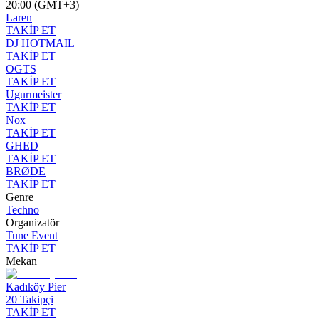
20:00 (GMT+3)
Laren
TAKİP ET
DJ HOTMAIL
TAKİP ET
OGTS
TAKİP ET
Ugurmeister
TAKİP ET
Nox
TAKİP ET
GHED
TAKİP ET
BRØDE
TAKİP ET
Genre
Techno
Organizatör
Tune Event
TAKİP ET
Mekan
Kadıköy Pier
20
Takipçi
TAKİP ET