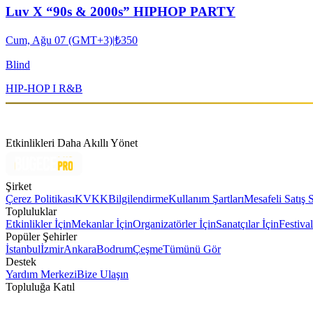
Luv X “90s & 2000s” HIPHOP PARTY
Cum, Ağu 07 (GMT+3)
|
₺350
Blind
HIP-HOP I R&B
Etkinlikleri Daha Akıllı Yönet
Şirket
Çerez Politikası
KVKK
Bilgilendirme
Kullanım Şartları
Mesafeli Satış 
Topluluklar
Etkinlikler İçin
Mekanlar İçin
Organizatörler İçin
Sanatçılar İçin
Festival
Popüler Şehirler
İstanbul
İzmir
Ankara
Bodrum
Çeşme
Tümünü Gör
Destek
Yardım Merkezi
Bize Ulaşın
Topluluğa Katıl