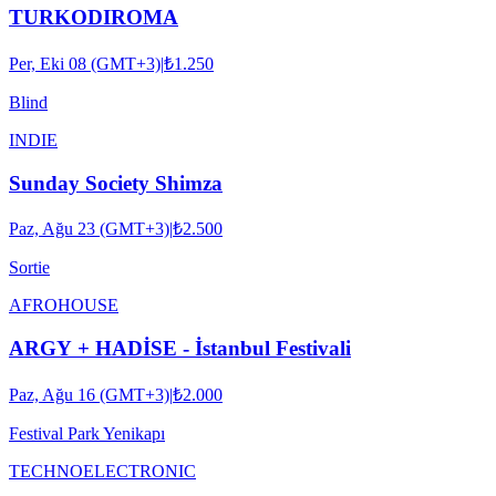
TURKODIROMA
Per, Eki 08 (GMT+3)
|
₺1.250
Blind
INDIE
Sunday Society Shimza
Paz, Ağu 23 (GMT+3)
|
₺2.500
Sortie
AFRO
HOUSE
ARGY + HADİSE - İstanbul Festivali
Paz, Ağu 16 (GMT+3)
|
₺2.000
Festival Park Yenikapı
TECHNO
ELECTRONIC