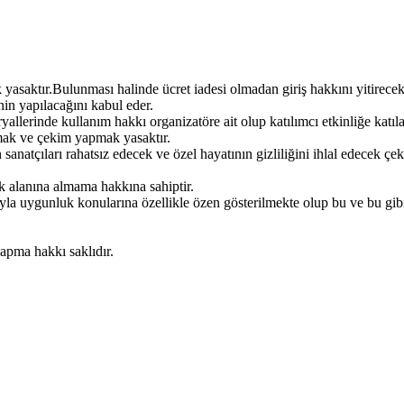
k yasaktır.Bulunması halinde ücret iadesi olmadan giriş hakkını yitirecekt
inin yapılacağını kabul eder.
eryallerinde kullanım hakkı organizatöre ait olup katılımcı etkinliğe katı
kmak ve çekim yapmak yasaktır.
 sanatçıları rahatsız edecek ve özel hayatının gizliliğini ihlal edecek 
ik alanına almama hakkına sahiptir.
ıyla uygunluk konularına özellikle özen gösterilmekte olup bu ve bu gib
apma hakkı saklıdır.