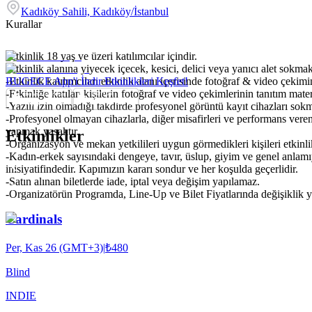
Kadıköy Sahili, Kadıköy/İstanbul
Kurallar
-Etkinlik 18 yaş ve üzeri katılımcılar içindir.
-Etkinlik alanına yiyecek içecek, kesici, delici veya yanıcı alet sokma
-Etkinlik katılımcıları etkinlik alanı içerisinde fotoğraf & video çekim
BUGECE App'i İndir Etkinlikleri Keşfet!
-Etkinliğe katılan kişilerin fotoğraf ve video çekimlerinin tanıtım mat
-Yazılı izin olmadığı takdirde profesyonel görüntü kayıt cihazları so
-Profesyonel olmayan cihazlarla, diğer misafirleri ve performans veren
yapmak yasaktır.
Etkinlikler
-Organizasyon ve mekan yetkilileri uygun görmedikleri kişileri etkinl
-Kadın-erkek sayısındaki dengeye, tavır, üslup, giyim ve genel anlam
inisiyatifindedir. Kapımızın kararı sondur ve her koşulda geçerlidir.
-Satın alınan biletlerde iade, iptal veya değişim yapılamaz.
-Organizatörün Programda, Line-Up ve Bilet Fiyatlarında değişiklik y
Cardinals
Per, Kas 26 (GMT+3)
|
₺480
Blind
INDIE