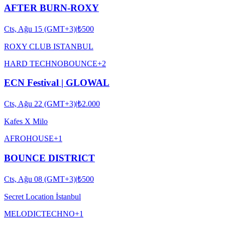
AFTER BURN-ROXY
Cts, Ağu 15 (GMT+3)
|
₺500
ROXY CLUB ISTANBUL
HARD TECHNO
BOUNCE
+
2
ECN Festival | GLOWAL
Cts, Ağu 22 (GMT+3)
|
₺2.000
Kafes X Milo
AFRO
HOUSE
+
1
BOUNCE DISTRICT
Cts, Ağu 08 (GMT+3)
|
₺500
Secret Location İstanbul
MELODIC
TECHNO
+
1