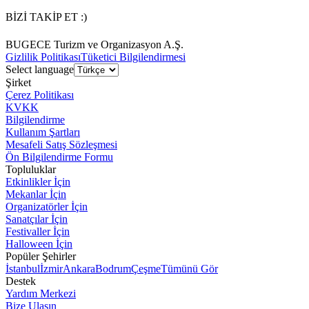
BİZİ TAKİP ET :)
BUGECE Turizm ve Organizasyon A.Ş.
Gizlilik Politikası
Tüketici Bilgilendirmesi
Select language
Şirket
Çerez Politikası
KVKK
Bilgilendirme
Kullanım Şartları
Mesafeli Satış Sözleşmesi
Ön Bilgilendirme Formu
Topluluklar
Etkinlikler İçin
Mekanlar İçin
Organizatörler İçin
Sanatçılar İçin
Festivaller İçin
Halloween İçin
Popüler Şehirler
İstanbul
İzmir
Ankara
Bodrum
Çeşme
Tümünü Gör
Destek
Yardım Merkezi
Bize Ulaşın