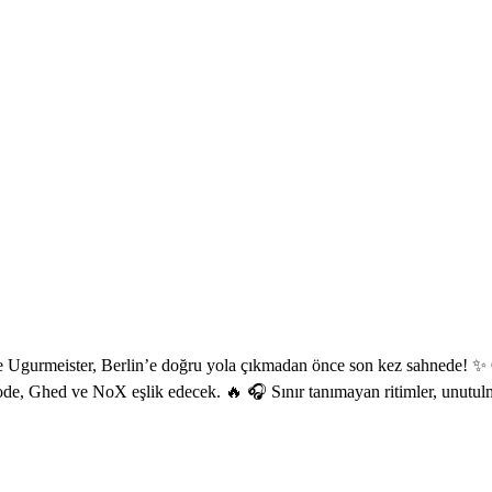
 Ugurmeister, Berlin’e doğru yola çıkmadan önce son kez sahnede! ✨ O
 Ghed ve NoX eşlik edecek. 🔥 🎧 Sınır tanımayan ritimler, unutulmaz 