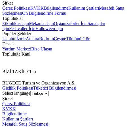
Şirket
Çerez Politikası
KVKK
Bilgilendirme
Kullanım Şartları
Mesafeli Satış
Sözleşmesi
Ön Bilgilendirme Formu
Topluluklar
Etkinlikler İçin
Mekanlar İçin
Organizatörler İçin
Sanatçılar
İçin
Festivaller İçin
Halloween İçin
Popüler Şehirler
İstanbul
İzmir
Ankara
Bodrum
Çeşme
Tümünü Gör
Destek
Yardım Merkezi
Bize Ulaşın
Topluluğa Katıl
BİZİ TAKİP ET :)
BUGECE Turizm ve Organizasyon A.Ş.
Gizlilik Politikası
Tüketici Bilgilendirmesi
Select language
Şirket
Çerez Politikası
KVKK
Bilgilendirme
Kullanım Şartları
Mesafeli Satış Sözleşmesi