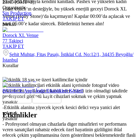
İsrail’deki turlarıyla kendini kanıtladı. Pashex ve yükselen kadın
23:45 (GMT+3)
Organizatör
yıldız Øjach‘ın desteğiyle, bu yüksek enerjili geceyi Dorock XL
Sin Production
Venue (Holly Stone)‘da kaçırmayın! Kapılar 00:00’da açılacak ve
TAKİP ET
parti 05:00’e kadar sürecek. Biletlerinizi hemen alın!
Mekan
Dorock XL Venue
77
Takipçi
TAKİP ET
Şehit Muhtar, Fitaş Pasajı, İstiklal Cd. No:12/1, 34435 Beyoğlu/
İstanbul
Kurallar
- Etkinlik 18 yas ve üzeri katilimcilar içindir
- Etkinlik katilimcilari etkinlik alani içerisinde fotograf video
çekimlerini yapilacagini kabul eder -Yazili izin olmadigi takdirde
BUGECE App'i İndir Etkinlikleri Keşfet!
profesyonel görüntü kayit cihazlari sokmak ve çekim yapmak
yasaktir
-Etkinlik alanina yiyecek içecek kesici delici veya yanici alet
sokmak
Etkinlikler
yasaktir
- Profesyonel olmayan cihazlarla diger misafirleri ve performans
veren sanatçilari rahatsiz edecek özel hayatinin gizliligini ihlal
edecek çekim yapilmamasina özen gösterilmesi beklenmektedir flasli