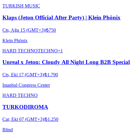
TURKISH MUSIC
Klaps (Jeton Official After Party) | Klein Phönix
Cts, Ağu 15 (GMT+3)
|
₺750
Klein Phönix
HARD TECHNO
TECHNO
+
1
Unreal x Jeton: Cloudy All Night Long B2B Special
Cts, Eki 17 (GMT+3)
|
₺1.790
Istanbul Congress Center
HARD TECHNO
TURKODIROMA
Çar, Eki 07 (GMT+3)
|
₺1.250
Blind