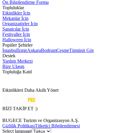
Ön Bilgilendirme Formu
Topluluklar
Etkinlikler İçin
Mekanlar İçin
Organizatörler İçin
Sanatçılar İçin
Festivaller İçin
Halloween İçin
Popüler Şehirler
İstanbul
İzmir
Ankara
Bodrum
Çeşme
Tümünü Gör
Destek
Yardım Merkezi
Bize Ulaşın
Topluluğa Katıl
Etkinlikleri Daha Akıllı Yönet
BİZİ TAKİP ET :)
BUGECE Turizm ve Organizasyon A.Ş.
Gizlilik Politikası
Tüketici Bilgilendirmesi
Select language