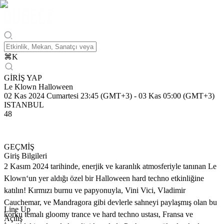
⌘
K
GİRİŞ YAP
Le Klown Halloween
02 Kas 2024 Cumartesi 23:45 (GMT+3)
-
03 Kas 05:00 (GMT+3)
ISTANBUL
48
GEÇMİŞ
Giriş Bilgileri
2 Kasım 2024 tarihinde, enerjik ve karanlık atmosferiyle tanınan Le
Klown‘un yer aldığı özel bir Halloween hard techno etkinliğine
katılın! Kırmızı burnu ve papyonuyla, Vini Vici, Vladimir
Cauchemar, ve Mandragora gibi devlerle sahneyi paylaşmış olan bu
Line Up
korku temalı gloomy trance ve hard techno ustası, Fransa ve
Açılış