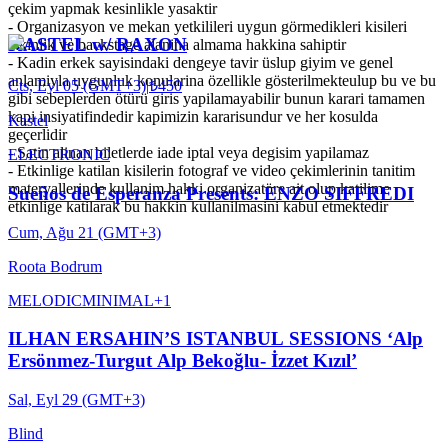
çekim yapmak kesinlikle yasaktir
- Organizasyon ve mekan yetkilileri uygun görmedikleri kisileri
KASTEL w/ RAXON
etkinlik ve backstage alanina almama hakkina sahiptir
- Kadin erkek sayisindaki dengeye tavir üslup giyim ve genel
anlamiyla uygunluk konularina özellikle gösterilmekteulup bu ve bu
Cts, Eyl 05 (GMT+3)
|
₺450
gibi sebeplerden ötürü giris yapilamayabilir bunun karari tamamen
kapi insiyatifindedir kapimizin kararisundur ve her kosulda
Kastel
geçerlidir
- Satin alinan biletlerde iade iptal veya degisim yapilamaz
ELECTRONIC
- Etkinlige katilan kisilerin fotograf ve video çekimlerinin tanitim
materyallerinde kullanim hakki organizatöre ait olup katilime
Sueños de Esperanza Presents: ENZO SIFFREDI
etkinlige katilarak bu hakkin kullanilmasini kabul etmektedir
Cum, Ağu 21 (GMT+3)
Roota Bodrum
MELODIC
MINIMAL
+
1
ILHAN ERSAHIN’S ISTANBUL SESSIONS ‘Alp
Ersönmez-Turgut Alp Bekoğlu- İzzet Kızıl’
Sal, Eyl 29 (GMT+3)
Blind