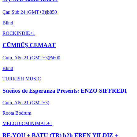
Çar, Şub 24 (GMT+3)
|
₺850
Blind
ROCK
INDIE
+
1
CÜMBÜŞ CEMAAT
Cum, Ağu 21 (GMT+3)
|
₺600
Blind
TURKISH MUSIC
Sueños de Esperanza Presents: ENZO SIFFREDI
Cum, Ağu 21 (GMT+3)
Roota Bodrum
MELODIC
MINIMAL
+
1
RE.YOU + BATU (TR) b2b EREN YILDIZ +