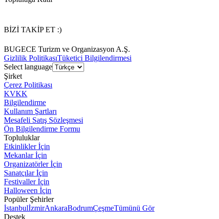
BİZİ TAKİP ET :)
BUGECE Turizm ve Organizasyon A.Ş.
Gizlilik Politikası
Tüketici Bilgilendirmesi
Select language
Şirket
Çerez Politikası
KVKK
Bilgilendirme
Kullanım Şartları
Mesafeli Satış Sözleşmesi
Ön Bilgilendirme Formu
Topluluklar
Etkinlikler İçin
Mekanlar İçin
Organizatörler İçin
Sanatçılar İçin
Festivaller İçin
Halloween İçin
Popüler Şehirler
İstanbul
İzmir
Ankara
Bodrum
Çeşme
Tümünü Gör
Destek