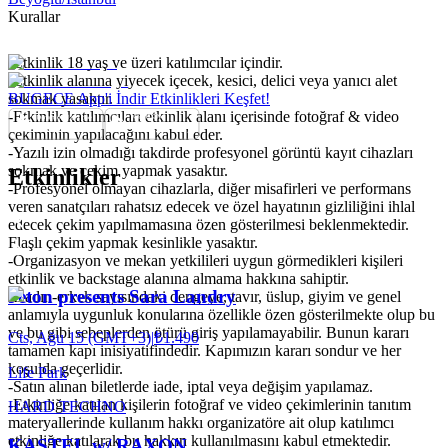
Kurallar
-Etkinlik 18 yaş ve üzeri katılımcılar içindir.
-Etkinlik alanına yiyecek içecek, kesici, delici veya yanıcı alet
sokmak yasaktır.
BUGECE App'i İndir Etkinlikleri Keşfet!
-Etkinlik katılımcıları etkinlik alanı içerisinde fotoğraf & video
çekiminin yapılacağını kabul eder.
-Yazılı izin olmadığı takdirde profesyonel görüntü kayıt cihazları
sokmak ve çekim yapmak yasaktır.
Etkinlikler
-Profesyonel olmayan cihazlarla, diğer misafirleri ve performans
veren sanatçıları rahatsız edecek ve özel hayatının gizliliğini ihlal
edecek çekim yapılmamasına özen gösterilmesi beklenmektedir.
Flaşlı çekim yapmak kesinlikle yasaktır.
-Organizasyon ve mekan yetkilileri uygun görmedikleri kişileri
etkinlik ve backstage alanına almama hakkına sahiptir.
Jeton presents Sara Landry
-Kadın-erkek sayısındaki dengeye, tavır, üslup, giyim ve genel
anlamıyla uygunluk konularına özellikle özen gösterilmekte olup bu
ve bu gibi sebeplerden ötürü giriş yapılamayabilir. Bunun kararı
Cts, Ağu 15 (GMT+3)
|
₺1.490
tamamen kapı inisiyatifindedir. Kapımızın kararı sondur ve her
koşulda geçerlidir.
Life Park
-Satın alınan biletlerde iade, iptal veya değişim yapılamaz.
-Etkinliğe katılan kişilerin fotoğraf ve video çekimlerinin tanıtım
HARD TECHNO
materyallerinde kullanım hakkı organizatöre ait olup katılımcı
etkinliğe katılarak bu hakkın kullanılmasını kabul etmektedir.
KASTEL w/ RAXON