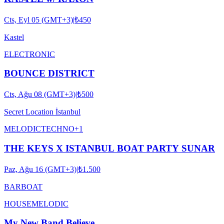
Cts, Eyl 05 (GMT+3)
|
₺450
Kastel
ELECTRONIC
BOUNCE DISTRICT
Cts, Ağu 08 (GMT+3)
|
₺500
Secret Location İstanbul
MELODIC
TECHNO
+
1
THE KEYS X ISTANBUL BOAT PARTY SUNAR
Paz, Ağu 16 (GMT+3)
|
₺1.500
BARBOAT
HOUSE
MELODIC
My New Band Believe