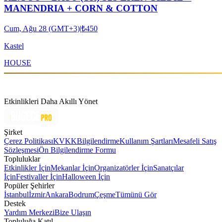
MANENDRIA + CORN & COTTON
Cum, Ağu 28 (GMT+3)
|
₺450
Kastel
HOUSE
Etkinlikleri Daha Akıllı Yönet
Şirket
Çerez Politikası
KVKK
Bilgilendirme
Kullanım Şartları
Mesafeli Satış
Sözleşmesi
Ön Bilgilendirme Formu
Topluluklar
Etkinlikler İçin
Mekanlar İçin
Organizatörler İçin
Sanatçılar
İçin
Festivaller İçin
Halloween İçin
Popüler Şehirler
İstanbul
İzmir
Ankara
Bodrum
Çeşme
Tümünü Gör
Destek
Yardım Merkezi
Bize Ulaşın
Topluluğa Katıl