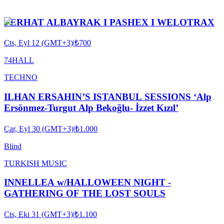
FERHAT ALBAYRAK I PASHEX I WELOTRAX
Cts, Eyl 12 (GMT+3)
|
₺700
74HALL
TECHNO
ILHAN ERSAHIN’S ISTANBUL SESSIONS ‘Alp
Ersönmez-Turgut Alp Bekoğlu- İzzet Kızıl’
Çar, Eyl 30 (GMT+3)
|
₺1.000
Blind
TURKISH MUSIC
INNELLEA w/HALLOWEEN NIGHT -
GATHERING OF THE LOST SOULS
Cts, Eki 31 (GMT+3)
|
₺1.100