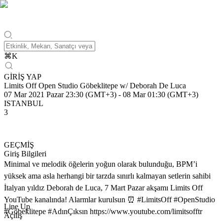
⌘
K
GİRİŞ YAP
Limits Off Open Studio Göbeklitepe w/ Deborah De Luca
07 Mar 2021 Pazar 23:30 (GMT+3)
-
08 Mar 01:30 (GMT+3)
ISTANBUL
3
GEÇMİŞ
Giriş Bilgileri
Minimal ve melodik öğelerin yoğun olarak bulunduğu, BPM’i
yüksek ama asla herhangi bir tarzda sınırlı kalmayan setlerin sahibi
İtalyan yıldız Deborah de Luca, 7 Mart Pazar akşamı Limits Off
YouTube kanalında! Alarmlar kurulsun ⏰ #LimitsOff #OpenStudio
Line Up
#Göbeklitepe #AdınÇıksın https://www.youtube.com/limitsofftr
Açılış