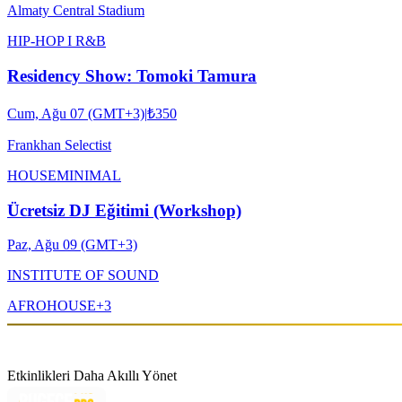
Almaty Central Stadium
HIP-HOP I R&B
Residency Show: Tomoki Tamura
Cum, Ağu 07 (GMT+3)
|
₺350
Frankhan Selectist
HOUSE
MINIMAL
Ücretsiz DJ Eğitimi (Workshop)
Paz, Ağu 09 (GMT+3)
INSTITUTE OF SOUND
AFRO
HOUSE
+
3
Etkinlikleri Daha Akıllı Yönet