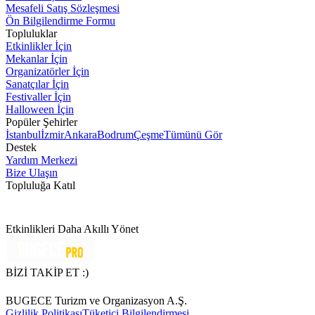
Mesafeli Satış Sözleşmesi
Ön Bilgilendirme Formu
Topluluklar
Etkinlikler İçin
Mekanlar İçin
Organizatörler İçin
Sanatçılar İçin
Festivaller İçin
Halloween İçin
Popüler Şehirler
İstanbul
İzmir
Ankara
Bodrum
Çeşme
Tümünü Gör
Destek
Yardım Merkezi
Bize Ulaşın
Topluluğa Katıl
Etkinlikleri Daha Akıllı Yönet
BİZİ TAKİP ET :)
BUGECE Turizm ve Organizasyon A.Ş.
Gizlilik Politikası
Tüketici Bilgilendirmesi