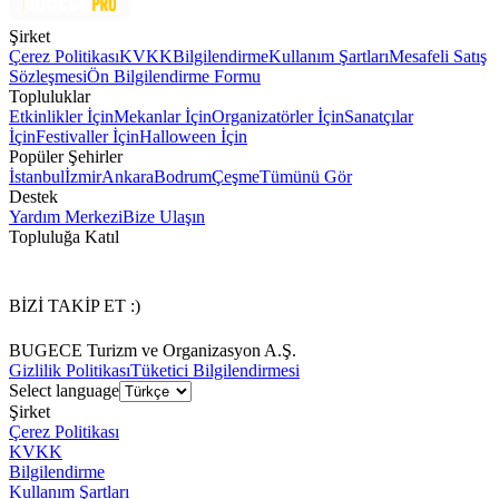
Şirket
Çerez Politikası
KVKK
Bilgilendirme
Kullanım Şartları
Mesafeli Satış
Sözleşmesi
Ön Bilgilendirme Formu
Topluluklar
Etkinlikler İçin
Mekanlar İçin
Organizatörler İçin
Sanatçılar
İçin
Festivaller İçin
Halloween İçin
Popüler Şehirler
İstanbul
İzmir
Ankara
Bodrum
Çeşme
Tümünü Gör
Destek
Yardım Merkezi
Bize Ulaşın
Topluluğa Katıl
BİZİ TAKİP ET :)
BUGECE Turizm ve Organizasyon A.Ş.
Gizlilik Politikası
Tüketici Bilgilendirmesi
Select language
Şirket
Çerez Politikası
KVKK
Bilgilendirme
Kullanım Şartları