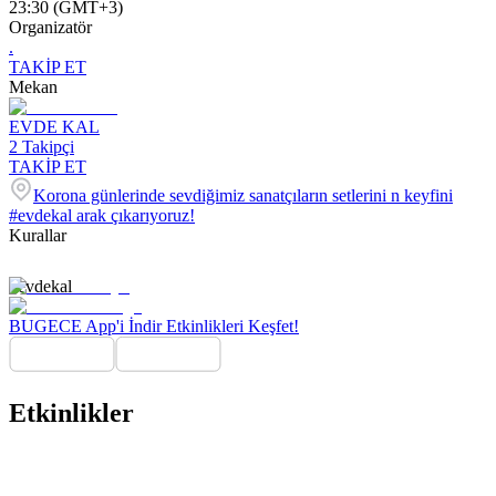
23:30 (GMT+3)
Organizatör
.
TAKİP ET
Mekan
EVDE KAL
2
Takipçi
TAKİP ET
Korona günlerinde sevdiğimiz sanatçıların setlerini n keyfini
#evdekal arak çıkarıyoruz!
Kurallar
#evdekal
BUGECE App'i İndir Etkinlikleri Keşfet!
Etkinlikler