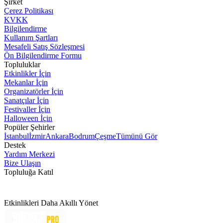
Şirket
Çerez Politikası
KVKK
Bilgilendirme
Kullanım Şartları
Mesafeli Satış Sözleşmesi
Ön Bilgilendirme Formu
Topluluklar
Etkinlikler İçin
Mekanlar İçin
Organizatörler İçin
Sanatçılar İçin
Festivaller İçin
Halloween İçin
Popüler Şehirler
İstanbul
İzmir
Ankara
Bodrum
Çeşme
Tümünü Gör
Destek
Yardım Merkezi
Bize Ulaşın
Topluluğa Katıl
Etkinlikleri Daha Akıllı Yönet