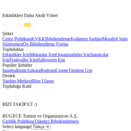
Etkinlikleri Daha Akıllı Yönet
Şirket
Çerez Politikası
KVKK
Bilgilendirme
Kullanım Şartları
Mesafeli Satış
Sözleşmesi
Ön Bilgilendirme Formu
Topluluklar
Etkinlikler İçin
Mekanlar İçin
Organizatörler İçin
Sanatçılar
İçin
Festivaller İçin
Halloween İçin
Popüler Şehirler
İstanbul
İzmir
Ankara
Bodrum
Çeşme
Tümünü Gör
Destek
Yardım Merkezi
Bize Ulaşın
Topluluğa Katıl
BİZİ TAKİP ET :)
BUGECE Turizm ve Organizasyon A.Ş.
Gizlilik Politikası
Tüketici Bilgilendirmesi
Select language