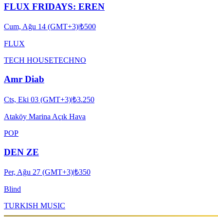
FLUX FRIDAYS: EREN
Cum, Ağu 14 (GMT+3)
|
₺500
FLUX
TECH HOUSE
TECHNO
Amr Diab
Cts, Eki 03 (GMT+3)
|
₺3.250
Ataköy Marina Açık Hava
POP
DEN ZE
Per, Ağu 27 (GMT+3)
|
₺350
Blind
TURKISH MUSIC