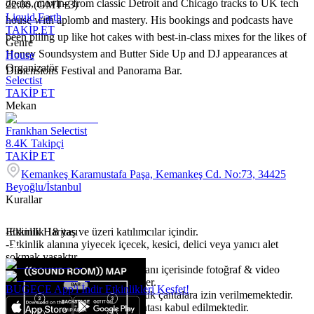
decks, moving from classic Detroit and Chicago tracks to UK tech
22:00 (GMT+3)
Liquid Earth
house with aplomb and mastery. His bookings and podcasts have
TAKİP ET
been piling up like hot cakes with best-in-class mixes for the likes of
Genre
Honey Soundsystem and Butter Side Up and DJ appearances at
House
Organizatör
Dimensions Festival and Panorama Bar.
Selectist
TAKİP ET
Mekan
Frankhan Selectist
8.4K
Takipçi
TAKİP ET
Kemankeş Karamustafa Paşa, Kemankeş Cd. No:73, 34425
Beyoğlu/İstanbul
Kurallar
-Etkinlik 18 yaş ve üzeri katılımcılar içindir.
Etkinlik Haritası
-Etkinlik alanına yiyecek içecek, kesici, delici veya yanıcı alet
sokmak yasaktır.
-Etkinlik katılımcıları etkinlik alanı içerisinde fotoğraf & video
çekiminin yapılacağını kabul eder.
BUGECE App'i İndir Etkinlikleri Keşfet!
- Sırt çantası, tote bag veya büyük çantalara izin verilmemektedir.
Yalnızca küçük çanta ve bel çantası kabul edilmektedir.