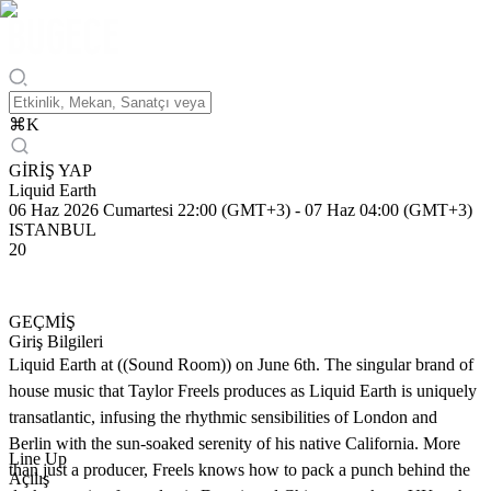
⌘
K
GİRİŞ YAP
Liquid Earth
06 Haz 2026 Cumartesi 22:00 (GMT+3)
-
07 Haz 04:00 (GMT+3)
ISTANBUL
20
GEÇMİŞ
Giriş Bilgileri
Liquid Earth at ((Sound Room)) on June 6th. The singular brand of
house music that Taylor Freels produces as Liquid Earth is uniquely
transatlantic, infusing the rhythmic sensibilities of London and
Berlin with the sun-soaked serenity of his native California. More
Line Up
than just a producer, Freels knows how to pack a punch behind the
Açılış