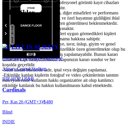
-Yazılı izin olmadığı takdirde profesyonel görüntü kayıt cihazları
sokmak ve çekim yapmak yasaktır.
Etkinlikler
-Profesyonel olmayan cihazlarla, diğer misafirleri ve performans
veren sanatçıları rahatsız edecek ve özel hayatının gizliliğini ihlal
edecek çekim yapılmamasına özen gösterilmesi beklenmektedir.
Flaşlı çekim yapmak kesinlikle yasaktır.
-Organizasyon ve mekan yetkilileri uygun görmedikleri kişileri
etkinlik ve backstage alanına almama hakkına sahiptir.
-Kadın-erkek sayısındaki dengeye, tavır, üslup, giyim ve genel
YE LIVE IN ALMATY
anlamıyla uygunluk konularına özellikle özen gösterilmekte olup bu
ve bu gibi sebeplerden ötürü giriş yapılamayabilir. Bunun kararı
Cum, Ağu 14 (GMT+5)
|
₺20.900
tamamen kapı inisiyatifindedir. Kapımızın kararı sondur ve her
koşulda geçerlidir.
Almaty Central Stadium
-Satın alınan biletlerde iade, iptal veya değişim yapılamaz.
-Etkinliğe katılan kişilerin fotoğraf ve video çekimlerinin tanıtım
HIP-HOP I R&B
materyallerinde kullanım hakkı organizatöre ait olup katılımcı
etkinliğe katılarak bu hakkın kullanılmasını kabul etmektedir.
Cardinals
Per, Kas 26 (GMT+3)
|
₺480
Blind
INDIE