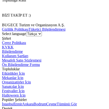
Topluluğa Katıl
BİZİ TAKİP ET :)
BUGECE Turizm ve Organizasyon A.Ş.
Gizlilik Politikası
Tüketici Bilgilendirmesi
Select language
Şirket
Çerez Politikası
KVKK
Bilgilendirme
Kullanım Şartları
Mesafeli Satış Sözleşmesi
Ön Bilgilendirme Formu
Topluluklar
Etkinlikler İçin
Mekanlar İçin
Organizatörler İçin
Sanatçılar İçin
Festivaller İçin
Halloween İçin
Popüler Şehirler
İstanbul
İzmir
Ankara
Bodrum
Çeşme
Tümünü Gör
Destek