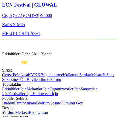
ECN Festival | GLOWAL
Cts, Ağu 22 (GMT+3)
|
₺2.000
Kafes X Milo
MELODIC
HOUSE
+
1
Etkinlikleri Daha Akıllı Yönet
Şirket
Çerez Politikası
KVKK
Bilgilendirme
Kullanım Şartları
Mesafeli Satış
Sözleşmesi
Ön Bilgilendirme Formu
Topluluklar
Etkinlikler İçin
Mekanlar İçin
Organizatörler İçin
Sanatçılar
İçin
Festivaller İçin
Halloween İçin
Popüler Şehirler
İstanbul
İzmir
Ankara
Bodrum
Çeşme
Tümünü Gör
Destek
Yardım Merkezi
Bize Ulaşın