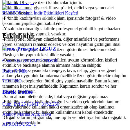
-Etkinlik 18 yaş ve üzeri katılımcılar içindir.
-Etkinlik alanına yiyecek iline-up’taici, delici veya yanıcı alet
sokmak yasaktır.
BUGECE App'i İndir Etkinlikleri Keşfet!
-Etkinlik katılımcıları etkinlik alanı içerisinde fotoğraf & video
çekiminin yapılacağını kabul eder.
-Yazılı izin olmadığı takdirde profesyonel görüntü kayıt cihazları
sokmak ve çekim yapmak yasaktır.
Etkinlikler
-Profesyonel olmayan cihazlarla, diğer misafirleri ve performans
veren sanatçıları rahatsız edecek ve özel hayatının gizliliğini ihlal
Crow Presents: OGUZ
edecek çekim yapılmamasına özen gösterilmesi beklenmektedir.
Flaşlı çekim yapmak kesinlikle yasaktır.
-Organizasyon ve mekan yetkilileri uygun görmedikleri kişileri
Cum, Ağu 28 (GMT+3)
|
₺600
etkinlik ve backstage alanına almama hakkına sahiptir.
-Kadın-erkek sayısındaki dengeye, tavır, üslup, giyim ve genel
Kafes X Milo
anlamıyla uygunluk konularına özellikle özen gösterilmekte olup bu
TECHNO
ve bu gibi sebeplerden ötürü giriş yapılamayabilir. Bunun kararı
tamamen kapı inisiyatifindedir. Kapımızın kararı sondur ve her
koşulda geçerlidir.
Black Coffee
-Satın alınan biletlerde iade, iptal veya değişim yapılamaz.
-Etkinliğe katılan kişilerin fotoğraf ve video çekimlerinin tanıtım
Cum, Eyl 25 (GMT+3)
|
₺2.250
materyallerinde kullanım hakkı organizatöre ait olup katılımcı
etkinliğe katılarak bu hakkın kullanılmasını kabul etmektedir.
Ataköy Marina Açık Hava
-Organizatörün programda, line-up’ta ve bilet fiyatlarında değişiklik
yapma hakkı saklıdır.
AFRO
HOUSE
+
1