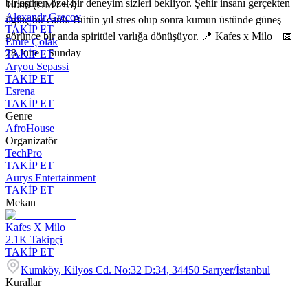
birleştiren özel bir deneyim sizleri bekliyor. Şehir insanı gerçekten
10:00 (GMT+3)
Alexandr Grecov
ilginç bir canlı. Bütün yıl stres olup sonra kumun üstünde güneş
TAKİP ET
görünce bir anda spiritüel varlığa dönüşüyor. 📍 Kafes x Milo 📅
Emre Çolak
28 June - Sunday
TAKİP ET
Aryou Sepassi
TAKİP ET
Esrena
TAKİP ET
Genre
Afro
House
Organizatör
TechPro
TAKİP ET
Aurys Entertainment
TAKİP ET
Mekan
Kafes X Milo
2.1K
Takipçi
TAKİP ET
Kumköy, Kilyos Cd. No:32 D:34, 34450 Sarıyer/İstanbul
Kurallar