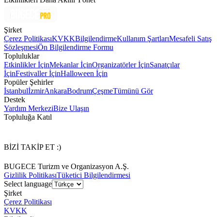
Şirket
Çerez Politikası
KVKK
Bilgilendirme
Kullanım Şartları
Mesafeli Satış
Sözleşmesi
Ön Bilgilendirme Formu
Topluluklar
Etkinlikler İçin
Mekanlar İçin
Organizatörler İçin
Sanatçılar
İçin
Festivaller İçin
Halloween İçin
Popüler Şehirler
İstanbul
İzmir
Ankara
Bodrum
Çeşme
Tümünü Gör
Destek
Yardım Merkezi
Bize Ulaşın
Topluluğa Katıl
BİZİ TAKİP ET :)
BUGECE Turizm ve Organizasyon A.Ş.
Gizlilik Politikası
Tüketici Bilgilendirmesi
Select language
Şirket
Çerez Politikası
KVKK