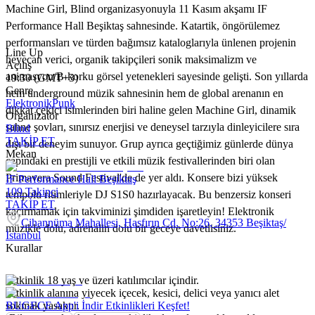
Machine Girl, Blind organizasyonuyla 11 Kasım akşamı IF
Performance Hall Beşiktaş sahnesinde. Katartik, öngörülemez
performansları ve türden bağımsız kataloglarıyla ünlenen projenin
Line Up
heyecan verici, organik takipçileri sonik maksimalizm ve
Açılış
animasyon/B-korku görsel yetenekleri sayesinde gelişti. Son yıllarda
19:30 (GMT+3)
Genre
hem underground müzik sahnesinin hem de global arenanın en
Elektronik
Punk
dikkat çekici isimlerinden biri haline gelen Machine Girl, dinamik
Organizatör
sahne şovları, sınırsız enerjisi ve deneysel tarzıyla dinleyicilere sıra
Blind
TAKİP ET
dışı bir deneyim sunuyor. Grup ayrıca geçtiğimiz günlerde dünya
Mekan
çapındaki en prestijli ve etkili müzik festivallerinden biri olan
Primavera Sound Festival'de de yer aldı. Konsere bizi yüksek
IF Performance Hall Beşiktaş
109
Takipçi
tempolu ritimleriyle DJ S1S0 hazırlayacak. Bu benzersiz konseri
TAKİP ET
kaçırmamak için takviminizi şimdiden işaretleyin! Elektronik
Cihannüma Mahallesi, Hasfırın Cd. No:26, 34353 Beşiktaş/
müzikle dolu, adrenalin dolu bir geceye davetlisiniz.
İstanbul
Kurallar
-Etkinlik 18 yaş ve üzeri katılımcılar içindir.
-Etkinlik alanına yiyecek içecek, kesici, delici veya yanıcı alet
sokmak yasaktır.
BUGECE App'i İndir Etkinlikleri Keşfet!