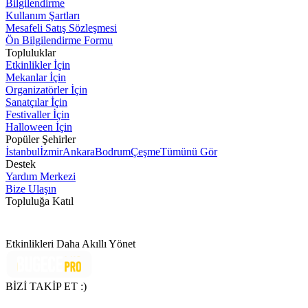
Bilgilendirme
Kullanım Şartları
Mesafeli Satış Sözleşmesi
Ön Bilgilendirme Formu
Topluluklar
Etkinlikler İçin
Mekanlar İçin
Organizatörler İçin
Sanatçılar İçin
Festivaller İçin
Halloween İçin
Popüler Şehirler
İstanbul
İzmir
Ankara
Bodrum
Çeşme
Tümünü Gör
Destek
Yardım Merkezi
Bize Ulaşın
Topluluğa Katıl
Etkinlikleri Daha Akıllı Yönet
BİZİ TAKİP ET :)