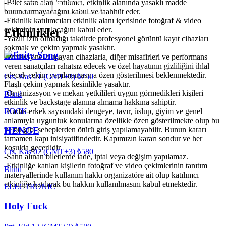
-Bilet satın alan katılımcı, etkinlik alanında yasaklı madde
bulundurmayacağını kabul ve taahhüt eder.
-Etkinlik katılımcıları etkinlik alanı içerisinde fotoğraf & video
çekiminin yapılacağını kabul eder.
Etkinlikler
-Yazılı izin olmadığı takdirde profesyonel görüntü kayıt cihazları
sokmak ve çekim yapmak yasaktır.
Infinity Song
-Profesyonel olmayan cihazlarla, diğer misafirleri ve performans
veren sanatçıları rahatsız edecek ve özel hayatının gizliliğini ihlal
edecek çekim yapılmamasına özen gösterilmesi beklenmektedir.
Cts, Kas 21 (GMT+3)
|
₺750
Flaşlı çekim yapmak kesinlikle yasaktır.
-Organizasyon ve mekan yetkilileri uygun görmedikleri kişileri
Blind
etkinlik ve backstage alanına almama hakkına sahiptir.
ROCK
-Kadın-erkek sayısındaki dengeye, tavır, üslup, giyim ve genel
anlamıyla uygunluk konularına özellikle özen gösterilmekte olup bu
ve bu gibi sebeplerden ötürü giriş yapılamayabilir. Bunun kararı
HENGE
tamamen kapı inisiyatifindedir. Kapımızın kararı sondur ve her
koşulda geçerlidir.
Cts, Kas 07 (GMT+3)
|
₺580
-Satın alınan biletlerde iade, iptal veya değişim yapılamaz.
-Etkinliğe katılan kişilerin fotoğraf ve video çekimlerinin tanıtım
Blind
materyallerinde kullanım hakkı organizatöre ait olup katılımcı
etkinliğe katılarak bu hakkın kullanılmasını kabul etmektedir.
ELECTRONIC
Holy Fuck