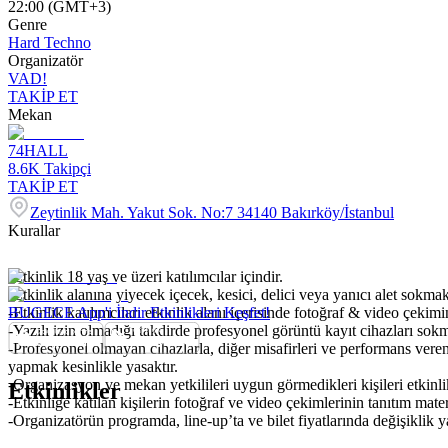
22:00 (GMT+3)
Genre
Hard Techno
Organizatör
VAD!
TAKİP ET
Mekan
74HALL
8.6K
Takipçi
TAKİP ET
Zeytinlik Mah. Yakut Sok. No:7 34140 Bakırköy/İstanbul
Kurallar
-Etkinlik 18 yaş ve üzeri katılımcılar içindir.
-Etkinlik alanına yiyecek içecek, kesici, delici veya yanıcı alet sokmak
-Etkinlik katılımcıları etkinlik alanı içerisinde fotoğraf & video çekim
BUGECE App'i İndir Etkinlikleri Keşfet!
-Yazılı izin olmadığı takdirde profesyonel görüntü kayıt cihazları so
-Profesyonel olmayan cihazlarla, diğer misafirleri ve performans veren
yapmak kesinlikle yasaktır.
-Organizasyon ve mekan yetkilileri uygun görmedikleri kişileri etkinl
Etkinlikler
-Etkinliğe katılan kişilerin fotoğraf ve video çekimlerinin tanıtım mat
-Organizatörün programda, line-up’ta ve bilet fiyatlarında değişiklik 