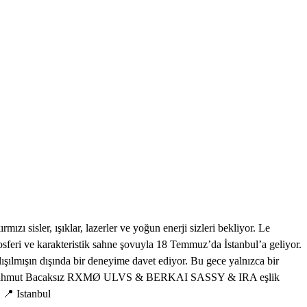
ızı sisler, ışıklar, lazerler ve yoğun enerji sizleri bekliyor. Le
ri ve karakteristik sahne şovuyla 18 Temmuz’da İstanbul’a geliyor.
lışılmışın dışında bir deneyime davet ediyor. Bu gece yalnızca bir
WN’a; Mahmut Bacaksız RXMØ ULVS & BERKAI SASSY & IRA eşlik
📍 Istanbul