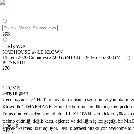
⌘
K
GİRİŞ YAP
MADHOUSE w/ LE KLOWN
18 Tem 2026 Cumartesi 22:00 (GMT+3)
-
19 Tem 05:00 (GMT+3)
ISTANBUL
276
GEÇMİŞ
Giriş Bilgileri
Gece boyunca 74 Hall’un duvarları arasında sert ritimler yankılanırken, 
Klown ile TIMARHANE: Hard Techno’nun en dikkat çeken performans s
Fransa’nın yükselen isimlerinden LE KLOWN, sert kickler, yüksek enerji
techno etkinliği değil; kaos, eğlence ve deliliğin iç içe geçt
Line Up
edecek. Parmaklıklar açılıyor. Delilik serbest bırakılıyor. Welc
Açılış