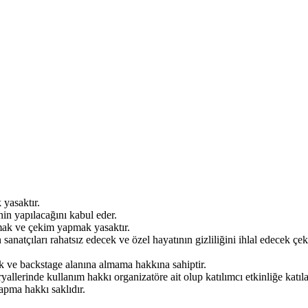
 yasaktır.
inin yapılacağını kabul eder.
kmak ve çekim yapmak yasaktır.
 sanatçıları rahatsız edecek ve özel hayatının gizliliğini ihlal edecek 
ik ve backstage alanına almama hakkına sahiptir.
eryallerinde kullanım hakkı organizatöre ait olup katılımcı etkinliğe katı
yapma hakkı saklıdır.