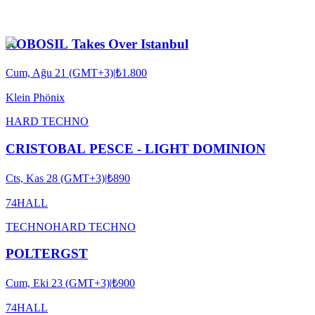
KOBOSIL Takes Over Istanbul
Cum, Ağu 21 (GMT+3)
|
₺1.800
Klein Phönix
HARD TECHNO
CRISTOBAL PESCE - LIGHT DOMINION
Cts, Kas 28 (GMT+3)
|
₺890
74HALL
TECHNO
HARD TECHNO
POLTERGST
Cum, Eki 23 (GMT+3)
|
₺900
74HALL