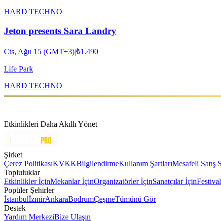
HARD TECHNO
Jeton presents Sara Landry
Cts, Ağu 15 (GMT+3)
|
₺1.490
Life Park
HARD TECHNO
Etkinlikleri Daha Akıllı Yönet
Şirket
Çerez Politikası
KVKK
Bilgilendirme
Kullanım Şartları
Mesafeli Satış 
Topluluklar
Etkinlikler İçin
Mekanlar İçin
Organizatörler İçin
Sanatçılar İçin
Festival
Popüler Şehirler
İstanbul
İzmir
Ankara
Bodrum
Çeşme
Tümünü Gör
Destek
Yardım Merkezi
Bize Ulaşın