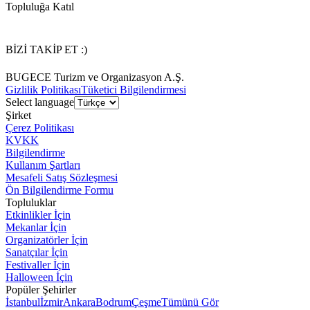
Topluluğa Katıl
BİZİ TAKİP ET :)
BUGECE Turizm ve Organizasyon A.Ş.
Gizlilik Politikası
Tüketici Bilgilendirmesi
Select language
Şirket
Çerez Politikası
KVKK
Bilgilendirme
Kullanım Şartları
Mesafeli Satış Sözleşmesi
Ön Bilgilendirme Formu
Topluluklar
Etkinlikler İçin
Mekanlar İçin
Organizatörler İçin
Sanatçılar İçin
Festivaller İçin
Halloween İçin
Popüler Şehirler
İstanbul
İzmir
Ankara
Bodrum
Çeşme
Tümünü Gör