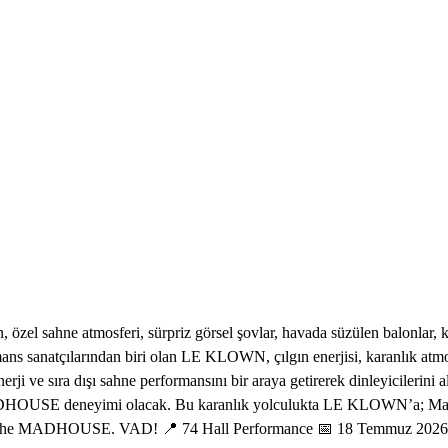
özel sahne atmosferi, sürpriz görsel şovlar, havada süzülen balonlar, kırm
anatçılarından biri olan LE KLOWN, çılgın enerjisi, karanlık atmosfe
 ve sıra dışı sahne performansını bir araya getirerek dinleyicilerini a
iği bir MADHOUSE deneyimi olacak. Bu karanlık yolculukta LE KLO
ome to the MADHOUSE. VAD! 📍 74 Hall Performance 📅 18 Temmuz 2026 