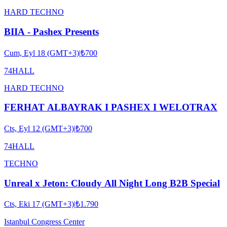
HARD TECHNO
BIIA - Pashex Presents
Cum, Eyl 18 (GMT+3)
|
₺700
74HALL
HARD TECHNO
FERHAT ALBAYRAK I PASHEX I WELOTRAX
Cts, Eyl 12 (GMT+3)
|
₺700
74HALL
TECHNO
Unreal x Jeton: Cloudy All Night Long B2B Special
Cts, Eki 17 (GMT+3)
|
₺1.790
Istanbul Congress Center