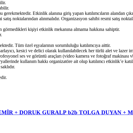
lir.
bilir.
ı gerekmektedir. Etkinlik alanına giriş yapan katılımcıların alandan çıkı
mi satış noktalarından alınmalıdır. Organizasyon sahibi resmi satış nokta
n görmedikleri kişiyi etkinlik mekanına almama hakkına sahiptir.
r.
ktedir. Tüm özel eşyalarının sorumluluğu katılımcıya aittir.
rlayıcı, kesici ve delici olarak kullanılabilecek her türlü alet ve lazer im
profesyonel ses ve görüntü araçları (video kamera ve fotoğraf makinası v
ryallerinde kullanım hakkı organizatöre ait olup katılımcı etkinlik’e kat
saklıdır.
dir.
MİR + DORUK GURALP b2b TOLGA DUYAN + M