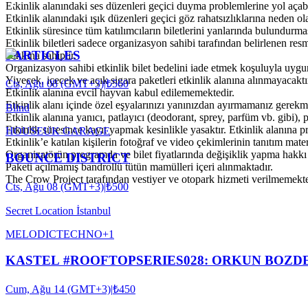
Etkinlik alanındaki ses düzenleri geçici duyma problemlerine yol açabi
Etkinlik alanındaki ışık düzenleri geçici göz rahatsızlıklarına neden ola
Etkinlik süresince tüm katılımcıların biletlerini yanlarında bulundurmas
Etkinlik biletleri sadece organizasyon sahibi tarafından belirlenen res
PARTICLES
hakkına sahiptir.
Organizasyon sahibi etkinlik bilet bedelini iade etmek koşuluyla uygu
Yiyecek, içecek ve açık sigara paketleri etkinlik alanına alınmayacaktı
Cts, Ağu 08 (GMT+3)
|
₺560
Etkinlik alanına evcil hayvan kabul edilememektedir.
Etkinlik alanı içinde özel eşyalarınızı yanınızdan ayırmamanız gerekme
Blind
Etkinlik alanına yanıcı, patlayıcı (deodorant, sprey, parfüm vb. gibi), pa
Etkinlik süresince kayıt yapmak kesinlikle yasaktır. Etkinlik alanına 
HOUSE
UK GARAGE
Etkinlik’e katılan kişilerin fotoğraf ve video çekimlerinin tanıtım mate
Organizatörün programda ve bilet fiyatlarında değişiklik yapma hakkı 
BOUNCE DISTRICT
Paketi açılmamış bandrollü tütün mamülleri içeri alınmaktadır.
The Crow Project tarafından vestiyer ve otopark hizmeti verilmemekte
Cts, Ağu 08 (GMT+3)
|
₺500
Secret Location İstanbul
MELODIC
TECHNO
+
1
KASTEL #ROOFTOPSERIES028: ORKUN BOZDE
Cum, Ağu 14 (GMT+3)
|
₺450