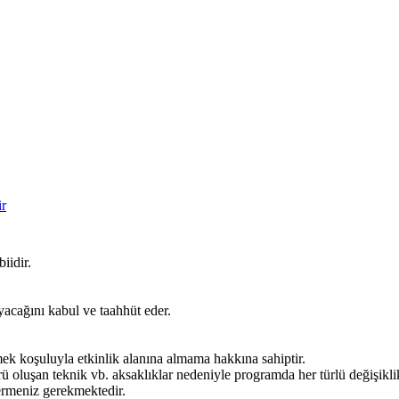
ir
biidir.
yacağını kabul ve taahhüt eder.
mek koşuluyla etkinlik alanına almama hakkına sahiptir.
oluşan teknik vb. aksaklıklar nedeniyle programda her türlü değişiklik
stermeniz gerekmektedir.