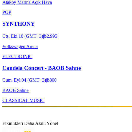
Ataköy Marina Açık Hava
POP
SYNTHONY
Cts, Eki 10 (GMT+3)
|
₺2.995
Volkswagen Arena
ELECTRONIC
Candela Concert - BAOB Sahne
Cum, Eyl 04 (GMT+3)
|
₺800
BAOB Sahne
CLASSICAL MUSIC
Etkinlikleri Daha Akıllı Yönet