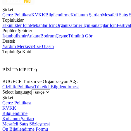
Şirket
Çerez Politikası
KVKK
Bilgilendirme
Kullanım Şartları
Mesafeli Satış 
Topluluklar
Etkinlikler İçin
Mekanlar İçin
Organizatörler İçin
Sanatçılar İçin
Festival
Popüler Şehirler
İstanbul
İzmir
Ankara
Bodrum
Çeşme
Tümünü Gör
Destek
Yardım Merkezi
Bize Ulaşın
Topluluğa Katıl
BİZİ TAKİP ET :)
BUGECE Turizm ve Organizasyon A.Ş.
Gizlilik Politikası
Tüketici Bilgilendirmesi
Select language
Şirket
Çerez Politikası
KVKK
Bilgilendirme
Kullanım Şartları
Mesafeli Satış Sözleşmesi
Ön Bilgilendirme Formu