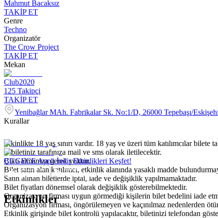
Mahmut Bacaksız
TAKİP ET
Genre
Techno
Organizatör
The Crow Project
TAKİP ET
Mekan
Club2020
125
Takipçi
TAKİP ET
Yenibağlar MAh. Fabrikalar Sk. No:1/D, 26000 Tepebaşı/Eskişeh
Kurallar
Etkinlikte 18 yaş sınırı vardır. 18 yaş ve üzeri tüm katılımcılar bilete ta
E-biletiniz tarafınıza mail ve sms olarak iletilecektir.
Çıktı almanıza gerek yoktur.
BUGECE App'i İndir Etkinlikleri Keşfet!
Bilet satın alan katılımcı, etkinlik alanında yasaklı madde bulundurma
Satın alınan biletlerde iptal, iade ve değişiklik yapılmamaktadır.
Bilet fiyatları dönemsel olarak değişiklik gösterebilmektedir.
Organizasyon firması uygun görmediği kişilerin bilet bedelini iade et
Etkinlikler
Organizasyon firması, öngörülemeyen ve kaçınılmaz nedenlerden ötürü 
Etkinlik girişinde bilet kontrolü yapılacaktır, biletinizi telefondan gö