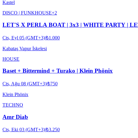
Kastel
DISCO | FUNK
HOUSE
+
2
LET'S X PERLA BOAT | 3x3 | WHITE PARTY | L
Cts, Eyl 05 (GMT+3)
|
₺1.000
Kabataş Vapur İskelesi
HOUSE
Baset + Bittermind + Turako | Klein Phönix
Cts, Ağu 08 (GMT+3)
|
₺750
Klein Phönix
TECHNO
Amr Diab
Cts, Eki 03 (GMT+3)
|
₺3.250