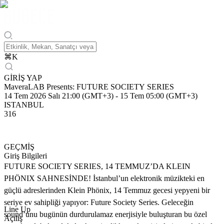
⌘
K
GİRİŞ YAP
MaveraLAB Presents: FUTURE SOCIETY SERIES
14 Tem 2026 Salı 21:00 (GMT+3)
-
15 Tem 05:00 (GMT+3)
ISTANBUL
316
GEÇMİŞ
Giriş Bilgileri
FUTURE SOCIETY SERIES, 14 TEMMUZ’DA KLEIN
PHÖNIX SAHNESİNDE! İstanbul’un elektronik müzikteki en
güçlü adreslerinden Klein Phönix, 14 Temmuz gecesi yepyeni bir
seriye ev sahipliği yapıyor: Future Society Series. Geleceğin
Line Up
sound’unu bugünün durdurulamaz enerjisiyle buluşturan bu özel
Açılış