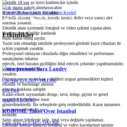
Etkinlik 18 yaş ve üzeri katılımcılar içindir.
Açık sigara paketi alınmayacaktır.
Konser düzeni ayakta olacaktır.
BUGECE App'i İndir Etkinlikleri Keşfet!
Etkinlik alanına yiyecek, içecek; kesici, delici veya yanıcı alet
sokmak yasaktır.
Etkinlik alanı içerisinde fotoğraf ve video çekimi yapılacaktır.
Katılımcılar etkinliğe katılarak
Etkinlikler
bunu kabul etmiş sayılır.
Yazılı izin olmadığı takdirde profesyonel görüntü kayıt cihazları ile
çekim yapmak yasaktır.
Profesyonel olmayan cihazlarla diğer misafirleri ve performans
sanatçılarını rahatsız
edecek, özel hayatın gizliliğini ihlal edecek çekimler yapılmamalıdır.
Jeton presents Sara Landry
Flaşlı çekim kesinlikle
yasaktır.
Organizasyon ve mekan yetkilileri uygun görmedikleri kişileri
Cts, Ağu 15 (GMT+3)
|
₺1.490
etkinlik ve backstage alanına
almama hakkına sahiptir.
Life Park
Kadın-erkek sayısındaki denge, tavır, üslup, giyim ve genel
uygunluk kriterlerine özen
HARD TECHNO
gösterilmektedir. Bu sebeplerle giriş reddedilebilir. Karar tamamen
kapı inisiyatifindedir ve
KOBOSIL Takes Over Istanbul
kesindir.
Satın alınan biletlerde iade, iptal veya değişim yapılamaz.
Cum, Ağu 21 (GMT+3)
|
₺1.800
Etkinliğe katılan kişilerin fotoğraf ve video kayıtlarının tanıtım