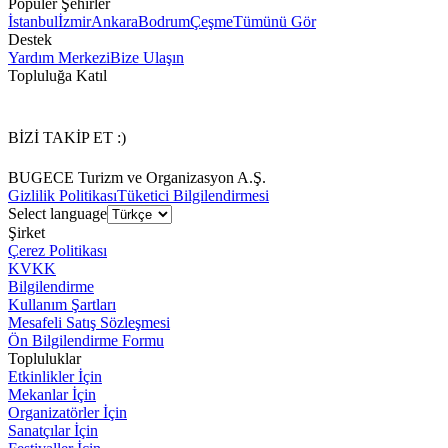
Popüler Şehirler
İstanbul
İzmir
Ankara
Bodrum
Çeşme
Tümünü Gör
Destek
Yardım Merkezi
Bize Ulaşın
Topluluğa Katıl
BİZİ TAKİP ET :)
BUGECE Turizm ve Organizasyon A.Ş.
Gizlilik Politikası
Tüketici Bilgilendirmesi
Select language
Şirket
Çerez Politikası
KVKK
Bilgilendirme
Kullanım Şartları
Mesafeli Satış Sözleşmesi
Ön Bilgilendirme Formu
Topluluklar
Etkinlikler İçin
Mekanlar İçin
Organizatörler İçin
Sanatçılar İçin