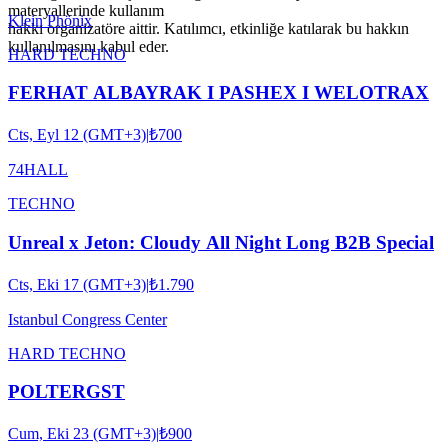
materyallerinde kullanım
Klein Phönix
hakkı organizatöre aittir. Katılımcı, etkinliğe katılarak bu hakkın
kullanılmasını kabul eder.
HARD TECHNO
FERHAT ALBAYRAK I PASHEX I WELOTRAX
Cts, Eyl 12 (GMT+3)
|
₺700
74HALL
TECHNO
Unreal x Jeton: Cloudy All Night Long B2B Special
Cts, Eki 17 (GMT+3)
|
₺1.790
Istanbul Congress Center
HARD TECHNO
POLTERGST
Cum, Eki 23 (GMT+3)
|
₺900