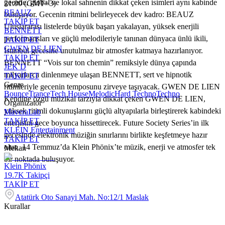
gecede, global ve lokal sahnenin dikkat çeken isimleri aynı kabinde
21:00 (GMT+3)
BEAUZ
buluşuyor. Gecenin ritmini belirleyecek dev kadro: BEAUZ
TAKİP ET
Uluslararası listelerde büyük başarı yakalayan, yüksek enerjili
BENNETT
performansları ve güçlü melodileriyle tanınan dünyaca ünlü ikili,
TAKİP ET
GWEN DE LIEN
İstanbul gecesine unutulmaz bir atmosfer katmaya hazırlanıyor.
TAKİP ET
BENNETT “Vois sur ton chemin” remiksiyle dünya çapında
JEK D
milyarlarca dinlenmeye ulaşan BENNETT, sert ve hipnotik
TAKİP ET
Genre
ritimleriyle gecenin temposunu zirveye taşıyacak. GWEN DE LIEN
Bounce
Trance
Tech House
Melodic
Hard Techno
Techno
Kendine özgü müzikal tarzıyla dikkat çeken GWEN DE LIEN,
Organizatör
yüksek ritimli dokunuşlarını güçlü altyapılarla birleştirerek kabindeki
MaveraLab
TAKİP ET
enerjisini gece boyunca hissettirecek. Future Society Series’in ilk
KLEIN Entertainment
gecesinde elektronik müziğin sınırlarını birlikte keşfetmeye hazır
TAKİP ET
olun. 14 Temmuz’da Klein Phönix’te müzik, enerji ve atmosfer tek
Mekan
bir noktada buluşuyor.
Klein Phönix
19.7K
Takipçi
TAKİP ET
Atatürk Oto Sanayi Mah. No:12/1 Maslak
Kurallar