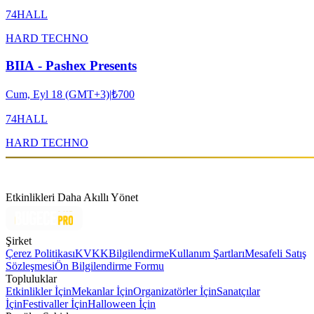
74HALL
HARD TECHNO
BIIA - Pashex Presents
Cum, Eyl 18 (GMT+3)
|
₺700
74HALL
HARD TECHNO
Etkinlikleri Daha Akıllı Yönet
Şirket
Çerez Politikası
KVKK
Bilgilendirme
Kullanım Şartları
Mesafeli Satış
Sözleşmesi
Ön Bilgilendirme Formu
Topluluklar
Etkinlikler İçin
Mekanlar İçin
Organizatörler İçin
Sanatçılar
İçin
Festivaller İçin
Halloween İçin