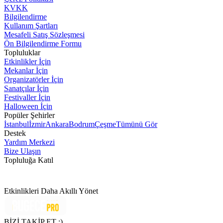
KVKK
Bilgilendirme
Kullanım Şartları
Mesafeli Satış Sözleşmesi
Ön Bilgilendirme Formu
Topluluklar
Etkinlikler İçin
Mekanlar İçin
Organizatörler İçin
Sanatçılar İçin
Festivaller İçin
Halloween İçin
Popüler Şehirler
İstanbul
İzmir
Ankara
Bodrum
Çeşme
Tümünü Gör
Destek
Yardım Merkezi
Bize Ulaşın
Topluluğa Katıl
Etkinlikleri Daha Akıllı Yönet
BİZİ TAKİP ET :)