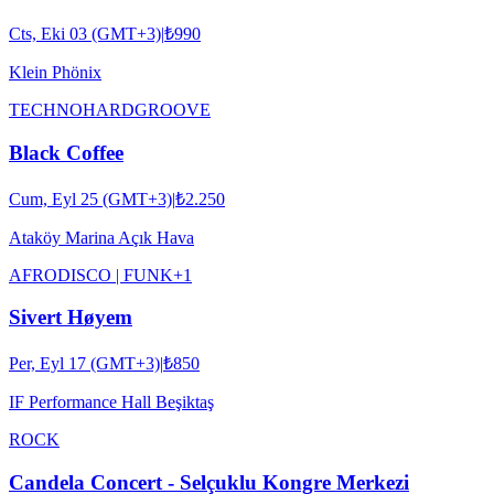
Cts, Eki 03 (GMT+3)
|
₺990
Klein Phönix
TECHNO
HARDGROOVE
Black Coffee
Cum, Eyl 25 (GMT+3)
|
₺2.250
Ataköy Marina Açık Hava
AFRO
DISCO | FUNK
+
1
Sivert Høyem
Per, Eyl 17 (GMT+3)
|
₺850
IF Performance Hall Beşiktaş
ROCK
Candela Concert - Selçuklu Kongre Merkezi