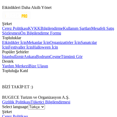
Etkinlikleri Daha Akıllı Yönet
Şirket
Çerez Politikası
KVKK
Bilgilendirme
Kullanım Şartları
Mesafeli Satış
Sözleşmesi
Ön Bilgilendirme Formu
Topluluklar
Etkinlikler İçin
Mekanlar İçin
Organizatörler İçin
Sanatçılar
İçin
Festivaller İçin
Halloween İçin
Popüler Şehirler
İstanbul
İzmir
Ankara
Bodrum
Çeşme
Tümünü Gör
Destek
Yardım Merkezi
Bize Ulaşın
Topluluğa Katıl
BİZİ TAKİP ET :)
BUGECE Turizm ve Organizasyon A.Ş.
Gizlilik Politikası
Tüketici Bilgilendirmesi
Select language
Şirket
Çerez Politikası