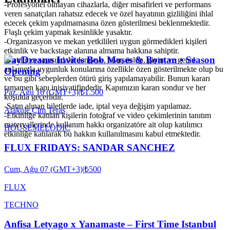
-Profesyonel olmayan cihazlarla, diğer misafirleri ve performans
veren sanatçıları rahatsız edecek ve özel hayatının gizliliğini ihlal
edecek çekim yapılmamasına özen gösterilmesi beklenmektedir.
Flaşlı çekim yapmak kesinlikle yasaktır.
-Organizasyon ve mekan yetkilileri uygun görmedikleri kişileri
etkinlik ve backstage alanına almama hakkına sahiptir.
DayDreams Invites Bob Moses & Bontan • Season
-Katılımcı sayısındaki dengeye, tavır, üslup, giyim ve genel
anlamıyla uygunluk konularına özellikle özen gösterilmekte olup bu
Opening
ve bu gibi sebeplerden ötürü giriş yapılamayabilir. Bunun kararı
tamamen kapı inisiyatifindedir. Kapımızın kararı sondur ve her
Paz, Ağu 16 (GMT+3)
|
₺1.500
koşulda geçerlidir.
-Satın alınan biletlerde iade, iptal veya değişim yapılamaz.
Atakule Çim Teras
-Etkinliğe katılan kişilerin fotoğraf ve video çekimlerinin tanıtım
materyallerinde kullanım hakkı organizatöre ait olup katılımcı
HOUSE
MELODIC
etkinliğe katılarak bu hakkın kullanılmasını kabul etmektedir.
FLUX FRIDAYS: SANDAR SANCHEZ
Cum, Ağu 07 (GMT+3)
|
₺500
FLUX
TECHNO
Anfisa Letyago x Yanamaste – First Time Istanbul