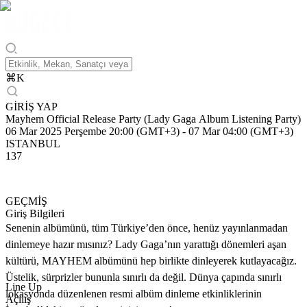
⌘
K
GİRİŞ YAP
Mayhem Official Release Party (Lady Gaga Album Listening Party)
06 Mar 2025 Perşembe 20:00 (GMT+3)
-
07 Mar 04:00 (GMT+3)
ISTANBUL
137
GEÇMİŞ
Giriş Bilgileri
Senenin albümünü, tüm Türkiye’den önce, henüz yayınlanmadan
dinlemeye hazır mısınız? Lady Gaga’nın yarattığı dönemleri aşan
kültürü, MAYHEM albümünü hep birlikte dinleyerek kutlayacağız.
Üstelik, sürprizler bununla sınırlı da değil. Dünya çapında sınırlı
Line Up
lokasyonda düzenlenen resmi albüm dinleme etkinliklerinin
Açılış