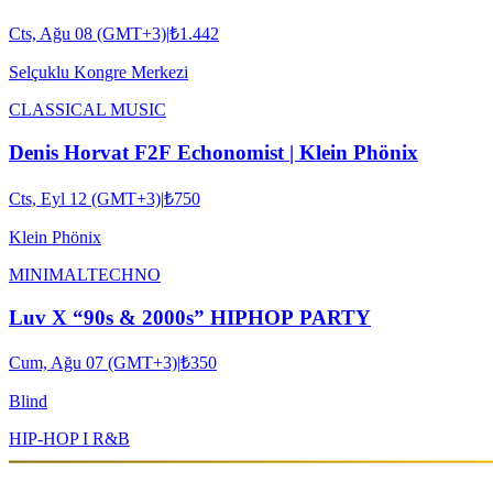
Cts, Ağu 08 (GMT+3)
|
₺1.442
Selçuklu Kongre Merkezi
CLASSICAL MUSIC
Denis Horvat F2F Echonomist | Klein Phönix
Cts, Eyl 12 (GMT+3)
|
₺750
Klein Phönix
MINIMAL
TECHNO
Luv X “90s & 2000s” HIPHOP PARTY
Cum, Ağu 07 (GMT+3)
|
₺350
Blind
HIP-HOP I R&B