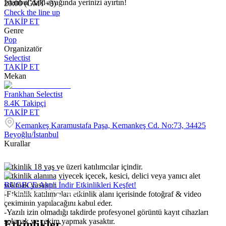
İstanbul’daki ayağında yerinizi ayırtın!
20:00 (GMT+3)
Check the line up
TAKİP ET
Genre
Pop
Organizatör
Selectist
TAKİP ET
Mekan
Frankhan Selectist
8.4K
Takipçi
TAKİP ET
Kemankeş Karamustafa Paşa, Kemankeş Cd. No:73, 34425
Beyoğlu/İstanbul
Kurallar
-Etkinlik 18 yaş ve üzeri katılımcılar içindir.
-Etkinlik alanına yiyecek içecek, kesici, delici veya yanıcı alet
sokmak yasaktır.
BUGECE App'i İndir Etkinlikleri Keşfet!
-Etkinlik katılımcıları etkinlik alanı içerisinde fotoğraf & video
çekiminin yapılacağını kabul eder.
-Yazılı izin olmadığı takdirde profesyonel görüntü kayıt cihazları
sokmak ve çekim yapmak yasaktır.
Etkinlikler