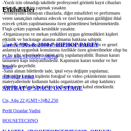
-Yazılı izin olmadığı takdirde profesyonel görüntü kayıt cihazları
sokmak ve çekim yapmak yasaktır.
Etkinlikler
-Profesyonel olmayan cihazlarla, diğer misafirleri ve performans
veren sanatçıları rahatsız edecek ve özel hayatının gizliliğini ihlal
edecek çekim yapılmamasına özen gösterilmesi beklenmektedir.
Flaşlı çekim yapmak kesinlikle yasaktır.
-Organizasyon ve mekan yetkilileri uygun görmedikleri kişileri
etkinlik ve backstage alanına almama hakkına sahiptir.
Luv X “90s & 2000s” HIPHOP PARTY
-Kadın-erkek sayısındaki dengeye, tavır, üslup, giyim ve genel
anlamıyla uygunluk konularına özellikle özen gösterilmekte olup bu
ve bu gibi sebeplerden ötürü giriş yapılamayabilir. Bunun kararı
Cum, Ağu 14 (GMT+3)
|
₺350
tamamen kapı inisiyatifindedir. Kapımızın kararı sondur ve her
koşulda geçerlidir.
Blind
-Satın alınan biletlerde iade, iptal veya değişim yapılamaz.
-Etkinliğe katılan kişilerin fotoğraf ve video çekimlerinin tanıtım
HIP-HOP I R&B
materyallerinde kullanım hakkı organizatöre ait olup katılımcı
etkinliğe katılarak bu hakkın kullanılmasını kabul etmektedir.
ARTBAT @ SPACE ON STAGE
Cts, Ağu 22 (GMT+3)
|
₺2.250
Perili Ozanlar Vadisi
HOUSE
TECHNO