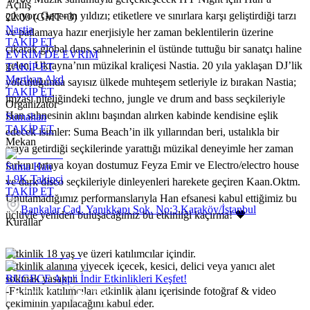
Açılış
çıkıyor. Gecenin yıldızı; etiketlere ve sınırlara karşı geliştirdiği tarzı
22:00 (GMT+3)
Nastia
ve patlamaya hazır enerjisiyle her zaman beklentilerin üzerine
TAKİP ET
çıkarak global dans sahnelerinin el üstünde tuttuğu bir sanatçı haline
EVRIM DE EVRIM
gelen, Ukrayna’nın müzikal kraliçesi Nastia. 20 yıla yaklaşan DJ’lik
TAKİP ET
Mertkan Akd
yolculuğunda sayısız ülkede muhteşem setleriyle iz bırakan Nastia;
TAKİP ET
imzası niteliğindeki techno, jungle ve drum and bass seçkileriyle
Organizatör
Han sahnesinin aklını başından alırken kabinde kendisine eşlik
Sumahan
TAKİP ET
edecek isimler: Suma Beach’in ilk yıllarından beri, ustalıkla bir
Mekan
araya getirdiği seçkilerinde yarattığı müzikal deneyimle her zaman
farkını ortaya koyan dostumuz Feyza Emir ve Electro/electro house
Suma Han
1.9K
Takipçi
ve dark disco seçkileriyle dinleyenleri harekete geçiren Kaan.Oktm.
TAKİP ET
Unutamadığımız performanslarıyla Han efsanesi kabul ettiğimiz bu
Bankalar Cad. Yanıkkapı Sok. No:3 Karaköy/İstanbul
üçlüyle yeniden buluşacağımız bu etkinliği kaçırma! 🖤
Kurallar
-Etkinlik 18 yaş ve üzeri katılımcılar içindir.
-Etkinlik alanına yiyecek içecek, kesici, delici veya yanıcı alet
sokmak yasaktır.
BUGECE App'i İndir Etkinlikleri Keşfet!
-Etkinlik katılımcıları etkinlik alanı içerisinde fotoğraf & video
çekiminin yapılacağını kabul eder.