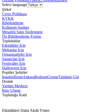
Gizlilik Politikası
Tüketici Bilgilendirmesi
Select language
Şirket
Çerez Politikası
KVKK
Bilgilendirme
Kullanım Şartları
Mesafeli Satış Sözleşmesi
Ön Bilgilendirme Formu
Topluluklar
Etkinlikler İçin
Mekanlar İçin
Organizatörler İçin
Sanatçılar İçin
Festivaller İçin
Halloween İçin
Popüler Şehirler
İstanbul
İzmir
Ankara
Bodrum
Çeşme
Tümünü Gör
Destek
Yardım Merkezi
Bize Ulaşın
Topluluğa Katıl
Etkinlikleri Daha Akıllı Yönet