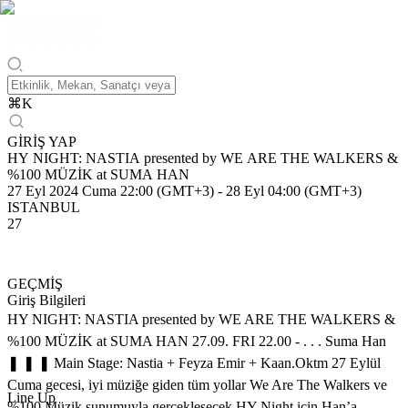
⌘
K
GİRİŞ YAP
HY NIGHT: NASTIA presented by WE ARE THE WALKERS &
%100 MÜZİK at SUMA HAN
27 Eyl 2024 Cuma 22:00 (GMT+3)
-
28 Eyl 04:00 (GMT+3)
ISTANBUL
27
GEÇMİŞ
Giriş Bilgileri
HY NIGHT: NASTIA presented by WE ARE THE WALKERS &
%100 MÜZİK at SUMA HAN 27.09. FRI 22.00 - . . . Suma Han
❚ ❚ ❚ Main Stage: Nastia + Feyza Emir + Kaan.Oktm 27 Eylül
Cuma gecesi, iyi müziğe giden tüm yollar We Are The Walkers ve
Line Up
%100 Müzik sunumuyla gerçekleşecek HY Night için Han’a