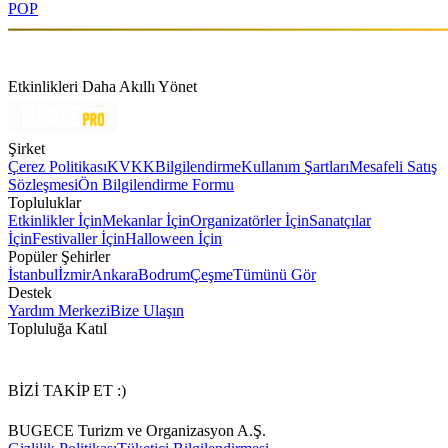
POP
Etkinlikleri Daha Akıllı Yönet
Şirket
Çerez Politikası
KVKK
Bilgilendirme
Kullanım Şartları
Mesafeli Satış
Sözleşmesi
Ön Bilgilendirme Formu
Topluluklar
Etkinlikler İçin
Mekanlar İçin
Organizatörler İçin
Sanatçılar
İçin
Festivaller İçin
Halloween İçin
Popüler Şehirler
İstanbul
İzmir
Ankara
Bodrum
Çeşme
Tümünü Gör
Destek
Yardım Merkezi
Bize Ulaşın
Topluluğa Katıl
BİZİ TAKİP ET :)
BUGECE Turizm ve Organizasyon A.Ş.