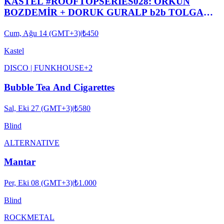
KASTEL #ROOFTOPSERIES028: ORKUN
BOZDEMİR + DORUK GURALP b2b TOLGA
DUYAN + MERT BATIGÜN + YMIR
Cum, Ağu 14 (GMT+3)
|
₺450
Kastel
DISCO | FUNK
HOUSE
+
2
Bubble Tea And Cigarettes
Sal, Eki 27 (GMT+3)
|
₺580
Blind
ALTERNATIVE
Mantar
Per, Eki 08 (GMT+3)
|
₺1.000
Blind
ROCK
METAL