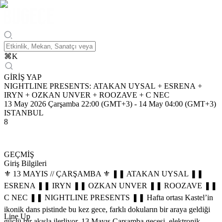
⌘
K
GİRİŞ YAP
NIGHTLINE PRESENTS: ATAKAN UYSAL + ESRENA +
IRYN + OZKAN UNVER + ROOZAVE + C NEC
13 May 2026 Çarşamba 22:00 (GMT+3)
-
14 May 04:00 (GMT+3)
ISTANBUL
8
GEÇMİŞ
Giriş Bilgileri
⚜️ 13 MAYIS // ÇARŞAMBA ⚜️ ❚❚ ATAKAN UYSAL ❚❚
ESRENA ❚❚ IRYN ❚❚ OZKAN UNVER ❚❚ ROOZAVE ❚❚
C NEC ❚❚ NIGHTLINE PRESENTS ❚❚ Hafta ortası Kastel’in
ikonik dans pistinde bu kez gece, farklı dokuların bir araya geldiği
Line Up
güçlü bir akışla ilerliyor. 13 Mayıs Çarşamba gecesi, elektronik