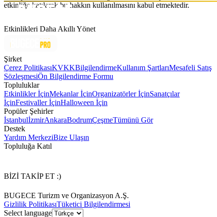
etkinliğe katılarak bu hakkın kullanılmasını kabul etmektedir.
Etkinlikleri Daha Akıllı Yönet
Şirket
Çerez Politikası
KVKK
Bilgilendirme
Kullanım Şartları
Mesafeli Satış
Sözleşmesi
Ön Bilgilendirme Formu
Topluluklar
Etkinlikler İçin
Mekanlar İçin
Organizatörler İçin
Sanatçılar
İçin
Festivaller İçin
Halloween İçin
Popüler Şehirler
İstanbul
İzmir
Ankara
Bodrum
Çeşme
Tümünü Gör
Destek
Yardım Merkezi
Bize Ulaşın
Topluluğa Katıl
BİZİ TAKİP ET :)
BUGECE Turizm ve Organizasyon A.Ş.
Gizlilik Politikası
Tüketici Bilgilendirmesi
Select language