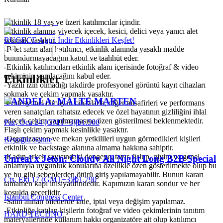
-Etkinlik 18 yaş ve üzeri katılımcılar içindir.
-Etkinlik alanına yiyecek içecek, kesici, delici veya yanıcı alet
sokmak yasaktır.
BUGECE App'i İndir Etkinlikleri Keşfet!
-Bilet satın alan katılımcı, etkinlik alanında yasaklı madde
bulundurmayacağını kabul ve taahhüt eder.
-Etkinlik katılımcıları etkinlik alanı içerisinde fotoğraf & video
çekiminin yapılacağını kabul eder.
Etkinlikler
-Yazılı izin olmadığı takdirde profesyonel görüntü kayıt cihazları
sokmak ve çekim yapmak yasaktır.
CANDELA: MALTE MARTEN
-Profesyonel olmayan cihazlarla, diğer misafirleri ve performans
veren sanatçıları rahatsız edecek ve özel hayatının gizliliğini ihlal
edecek çekim yapılmamasına özen gösterilmesi beklenmektedir.
Paz, Oca 24 (GMT+3)
|
₺1.500
Flaşlı çekim yapmak kesinlikle yasaktır.
-Organizasyon ve mekan yetkilileri uygun görmedikleri kişileri
Beyoğlu Sahne
etkinlik ve backstage alanına almama hakkına sahiptir.
-Kadın-erkek sayısındaki dengeye, tavır, üslup, giyim ve genel
Unreal x Jeton: Cloudy All Night Long B2B Special
anlamıyla uygunluk konularına özellikle özen gösterilmekte olup bu
ve bu gibi sebeplerden ötürü giriş yapılamayabilir. Bunun kararı
Cts, Eki 17 (GMT+3)
|
₺1.790
tamamen kapı inisiyatifindedir. Kapımızın kararı sondur ve her
koşulda geçerlidir.
Istanbul Congress Center
-Satın alınan biletlerde iade, iptal veya değişim yapılamaz.
-Etkinliğe katılan kişilerin fotoğraf ve video çekimlerinin tanıtım
HARD TECHNO
materyallerinde kullanım hakkı organizatöre ait olup katılımcı