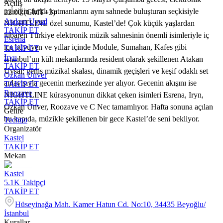
Açılış
müziğin farklı katmanlarını aynı sahnede buluşturan seçkisiyle
22:00 (GMT+3)
Atakan Uysal
NIGHTLINE özel sunumu, Kastel’de! Çok küçük yaşlardan
TAKİP ET
itibaren Türkiye elektronik müzik sahnesinin önemli isimleriyle iç
Esrena
içe büyüyen ve yıllar içinde Module, Sumahan, Kafes gibi
TAKİP ET
Iryn
İstanbul’un kült mekanlarında resident olarak şekillenen Atakan
TAKİP ET
Uysal; geniş müzikal skalası, dinamik geçişleri ve keşif odaklı set
Ozkan Unver
anlayışıyla gecenin merkezinde yer alıyor. Gecenin akışını ise
TAKİP ET
Roozave
NIGHTLINE kürasyonunun dikkat çeken isimleri Esrena, Iryn,
TAKİP ET
Özkan Ünver, Roozave ve C Nec tamamlıyor. Hafta sonuna açılan
Genre
bu kapıda, müzikle şekillenen bir gece Kastel’de seni bekliyor.
Techno
Organizatör
Kastel
TAKİP ET
Mekan
Kastel
5.1K
Takipçi
TAKİP ET
Hüseyinağa Mah. Kamer Hatun Cd. No:10, 34435 Beyoğlu/
İstanbul
Kurallar