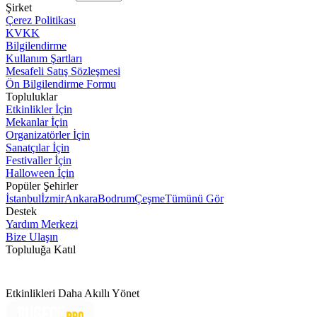
Şirket
Çerez Politikası
KVKK
Bilgilendirme
Kullanım Şartları
Mesafeli Satış Sözleşmesi
Ön Bilgilendirme Formu
Topluluklar
Etkinlikler İçin
Mekanlar İçin
Organizatörler İçin
Sanatçılar İçin
Festivaller İçin
Halloween İçin
Popüler Şehirler
İstanbul
İzmir
Ankara
Bodrum
Çeşme
Tümünü Gör
Destek
Yardım Merkezi
Bize Ulaşın
Topluluğa Katıl
Etkinlikleri Daha Akıllı Yönet