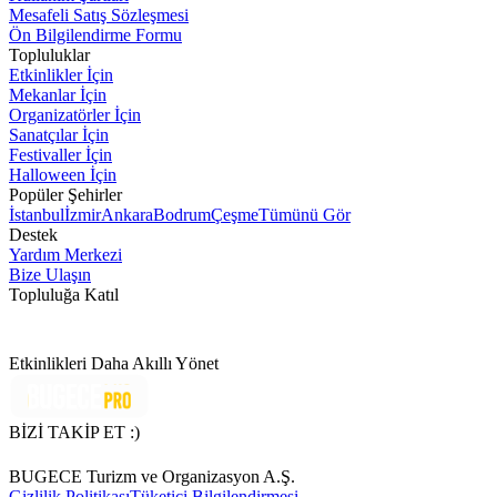
Mesafeli Satış Sözleşmesi
Ön Bilgilendirme Formu
Topluluklar
Etkinlikler İçin
Mekanlar İçin
Organizatörler İçin
Sanatçılar İçin
Festivaller İçin
Halloween İçin
Popüler Şehirler
İstanbul
İzmir
Ankara
Bodrum
Çeşme
Tümünü Gör
Destek
Yardım Merkezi
Bize Ulaşın
Topluluğa Katıl
Etkinlikleri Daha Akıllı Yönet
BİZİ TAKİP ET :)
BUGECE Turizm ve Organizasyon A.Ş.
Gizlilik Politikası
Tüketici Bilgilendirmesi