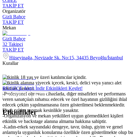
O.BEE
TAKİP ET
Organizatör
Gizli Bahçe
TAKİP ET
Mekan
Gizli Bahçe
32
Takipçi
TAKİP ET
Hüseyinağa, Nevizade Sk. No:15, 34435 Beyoğlu/İstanbul
Kurallar
-Etkinlik 18 yaş ve üzeri katılımcılar içindir.
-Etkinlik alanına yiyecek içecek, kesici, delici veya yanıcı alet
sokmak yasaktır.
BUGECE App'i İndir Etkinlikleri Keşfet!
-Profesyonel olmayan cihazlarla, diğer misafirleri ve performans
veren sanatçıları rahatsız edecek ve özel hayatının gizliliğini ihlal
edecek çekim yapılmamasına özen gösterilmesi beklenmektedir.
Flaşlı çekim yapmak kesinlikle yasaktır.
Etkinlikler
-Organizasyon ve mekan yetkilileri uygun görmedikleri kişileri
etkinlik ve backstage alanına almama hakkına sahiptir.
-Kadın-erkek sayısındaki dengeye, tavır, üslup, giyim ve genel
anlamıyla uygunluk konularına özellikle özen gösterilmekte olup bu