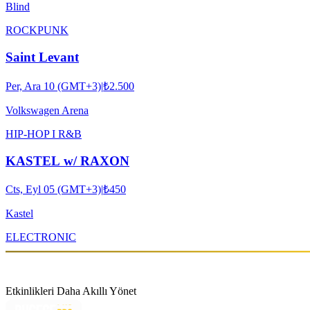
Blind
ROCK
PUNK
Saint Levant
Per, Ara 10 (GMT+3)
|
₺2.500
Volkswagen Arena
HIP-HOP I R&B
KASTEL w/ RAXON
Cts, Eyl 05 (GMT+3)
|
₺450
Kastel
ELECTRONIC
Etkinlikleri Daha Akıllı Yönet