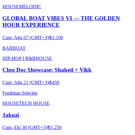
HOUSE
MELODIC
GLOBAL BOAT VIBES VI — THE GOLDEN
HOUR EXPERIENCE
Cum, Ağu 07 (GMT+3)
|
₺1.100
BARBOAT
HIP-HOP I R&B
HOUSE
Chez Doc Showcase: Shaked + Vikk
Cum, Ağu 21 (GMT+3)
|
₺450
Frankhan Selectist
HOUSE
TECH HOUSE
Jakuzi
Cum, Eki 30 (GMT+3)
|
₺1.250