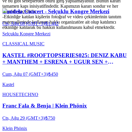
ve bu gibi sebeplerden ötürü giriş yapılamayabilir. Bunun kararı
tamamen kapı inisiyatifindedir. Kapımızın kararı sondur ve her
Candela Concert - Selçuklu Kongre Merkezi
koşulda geçerlidir.
-Etkinliğe katılan kişilerin fotoğraf ve video çekimlerinin tanıtım
materyallerinde kullanım hakkı organizatöre ait olup katılımcı
Cts, Ağu 08 (GMT+3)
|
₺1.442
etkinliğe katılarak bu hakkın kullanılmasını kabul etmektedir.
Selçuklu Kongre Merkezi
CLASSICAL MUSIC
KASTEL #ROOFTOPSERIES025: DENIZ KABU
+ MANTHEM + ESRENA + UGUR SEN +
FULERS + DECKBEE DJ I NIGHTLINE
Cum, Ağu 07 (GMT+3)
|
₺450
PRESENTS
Kastel
HOUSE
TECHNO
Franc Fala & Benja | Klein Phönix
Cts, Ağu 29 (GMT+3)
|
₺750
Klein Phönix