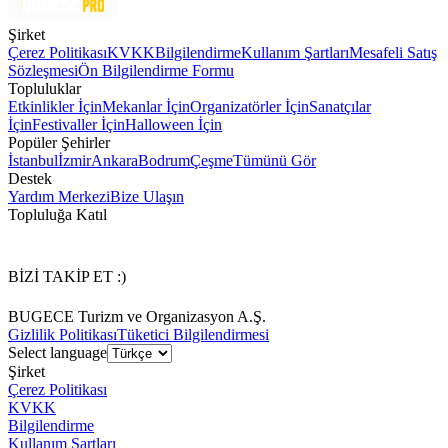
Şirket
Çerez Politikası
KVKK
Bilgilendirme
Kullanım Şartları
Mesafeli Satış
Sözleşmesi
Ön Bilgilendirme Formu
Topluluklar
Etkinlikler İçin
Mekanlar İçin
Organizatörler İçin
Sanatçılar
İçin
Festivaller İçin
Halloween İçin
Popüler Şehirler
İstanbul
İzmir
Ankara
Bodrum
Çeşme
Tümünü Gör
Destek
Yardım Merkezi
Bize Ulaşın
Topluluğa Katıl
BİZİ TAKİP ET :)
BUGECE Turizm ve Organizasyon A.Ş.
Gizlilik Politikası
Tüketici Bilgilendirmesi
Select language
Şirket
Çerez Politikası
KVKK
Bilgilendirme
Kullanım Şartları