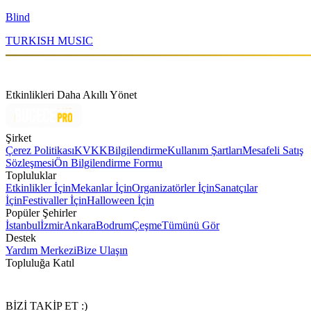
Blind
TURKISH MUSIC
Etkinlikleri Daha Akıllı Yönet
Şirket
Çerez Politikası
KVKK
Bilgilendirme
Kullanım Şartları
Mesafeli Satış
Sözleşmesi
Ön Bilgilendirme Formu
Topluluklar
Etkinlikler İçin
Mekanlar İçin
Organizatörler İçin
Sanatçılar
İçin
Festivaller İçin
Halloween İçin
Popüler Şehirler
İstanbul
İzmir
Ankara
Bodrum
Çeşme
Tümünü Gör
Destek
Yardım Merkezi
Bize Ulaşın
Topluluğa Katıl
BİZİ TAKİP ET :)