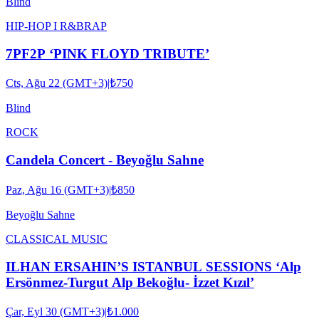
Blind
HIP-HOP I R&B
RAP
7PF2P ‘PINK FLOYD TRIBUTE’
Cts, Ağu 22 (GMT+3)
|
₺750
Blind
ROCK
Candela Concert - Beyoğlu Sahne
Paz, Ağu 16 (GMT+3)
|
₺850
Beyoğlu Sahne
CLASSICAL MUSIC
ILHAN ERSAHIN’S ISTANBUL SESSIONS ‘Alp
Ersönmez-Turgut Alp Bekoğlu- İzzet Kızıl’
Çar, Eyl 30 (GMT+3)
|
₺1.000