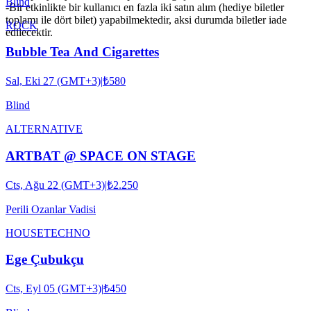
Blind
-Bir etkinlikte bir kullanıcı en fazla iki satın alım (hediye biletler
toplamı ile dört bilet) yapabilmektedir, aksi durumda biletler iade
ROCK
edilecektir.
Bubble Tea And Cigarettes
Sal, Eki 27 (GMT+3)
|
₺580
Blind
ALTERNATIVE
ARTBAT @ SPACE ON STAGE
Cts, Ağu 22 (GMT+3)
|
₺2.250
Perili Ozanlar Vadisi
HOUSE
TECHNO
Ege Çubukçu
Cts, Eyl 05 (GMT+3)
|
₺450