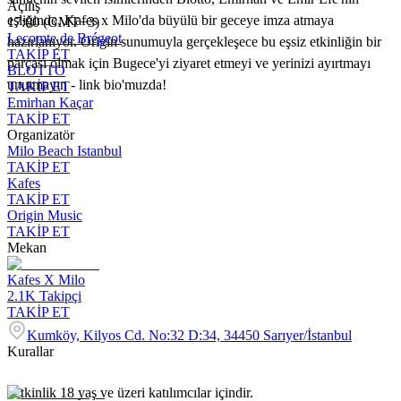
Açılış
eşliğinde, Kafes x Milo'da büyülü bir geceye imza atmaya
17:00 (GMT+3)
Lecomte de Brégeot
hazırlanıyor. Origin sunumuyla gerçekleşece bu eşsiz etkinliğin bir
TAKİP ET
parçası olmak için Bugece'yi ziyaret etmeyi ve yerinizi ayırtmayı
BLOTTO
unutmayın - link bio'muzda!
TAKİP ET
Emirhan Kaçar
TAKİP ET
Organizatör
Milo Beach Istanbul
TAKİP ET
Kafes
TAKİP ET
Origin Music
TAKİP ET
Mekan
Kafes X Milo
2.1K
Takipçi
TAKİP ET
Kumköy, Kilyos Cd. No:32 D:34, 34450 Sarıyer/İstanbul
Kurallar
-Etkinlik 18 yaş ve üzeri katılımcılar içindir.