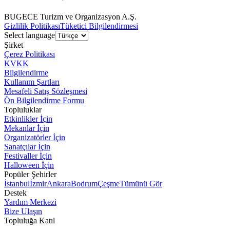
BUGECE Turizm ve Organizasyon A.Ş.
Gizlilik Politikası
Tüketici Bilgilendirmesi
Select language
Şirket
Çerez Politikası
KVKK
Bilgilendirme
Kullanım Şartları
Mesafeli Satış Sözleşmesi
Ön Bilgilendirme Formu
Topluluklar
Etkinlikler İçin
Mekanlar İçin
Organizatörler İçin
Sanatçılar İçin
Festivaller İçin
Halloween İçin
Popüler Şehirler
İstanbul
İzmir
Ankara
Bodrum
Çeşme
Tümünü Gör
Destek
Yardım Merkezi
Bize Ulaşın
Topluluğa Katıl