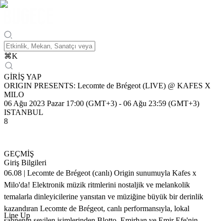
⌘
K
GİRİŞ YAP
ORIGIN PRESENTS: Lecomte de Brégeot (LIVE) @ KAFES X
MILO
06 Ağu 2023 Pazar 17:00 (GMT+3)
-
06 Ağu 23:59 (GMT+3)
ISTANBUL
8
GEÇMİŞ
Giriş Bilgileri
06.08 | Lecomte de Brégeot (canlı) Origin sunumuyla Kafes x
Milo'da! Elektronik müzik ritmlerini nostaljik ve melankolik
temalarla dinleyicilerine yansıtan ve müziğine büyük bir derinlik
kazandıran Lecomte de Brégeot, canlı performansıyla, lokal
Line Up
sahnenin sevilen isimlerinden Blotto, Emirhan ve Emir Efe'nin