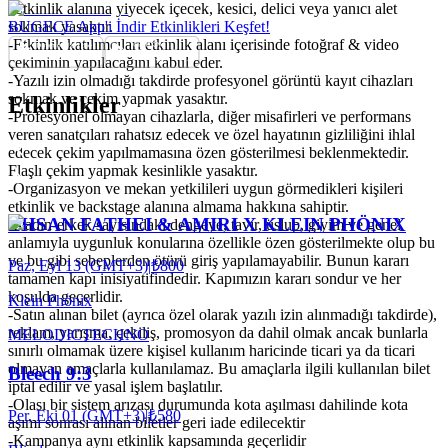
-Etkinlik alanına yiyecek içecek, kesici, delici veya yanıcı alet
sokmak yasaktır.
BUGECE App'i İndir Etkinlikleri Keşfet!
-Etkinlik katılımcıları etkinlik alanı içerisinde fotoğraf & video
çekiminin yapılacağını kabul eder.
-Yazılı izin olmadığı takdirde profesyonel görüntü kayıt cihazları
sokmak ve çekim yapmak yasaktır.
Etkinlikler
-Profesyonel olmayan cihazlarla, diğer misafirleri ve performans
veren sanatçıları rahatsız edecek ve özel hayatının gizliliğini ihlal
edecek çekim yapılmamasına özen gösterilmesi beklenmektedir.
Flaşlı çekim yapmak kesinlikle yasaktır.
-Organizasyon ve mekan yetkilileri uygun görmedikleri kişileri
etkinlik ve backstage alanına almama hakkına sahiptir.
EHSAN FATHEI & AMIRI X KLEIN PHÖNIX
-Kadın-erkek sayısındaki dengeye, tavır, üslup, giyim ve genel
anlamıyla uygunluk konularına özellikle özen gösterilmekte olup bu
ve bu gibi sebeplerden ötürü giriş yapılamayabilir. Bunun kararı
Paz, Eyl 13 (GMT+3)
|
₺800
tamamen kapı inisiyatifindedir. Kapımızın kararı sondur ve her
koşulda geçerlidir.
Klein Phönix
-Satın alınan bilet (ayrıca özel olarak yazılı izin alınmadığı takdirde),
reklam, yarışma, çekiliş, promosyon da dahil olmak ancak bunlarla
MELODIC
TECHNO
sınırlı olmamak üzere kişisel kullanım haricinde ticari ya da ticari
olmayan amaçlarla kullanılamaz. Bu amaçlarla ilgili kullanılan bilet
Bleech 9:3
iptal edilir ve yasal işlem başlatılır.
-Olası bir sistem arızası durumunda kota aşılması dahilinde kota
Per, Eki 01 (GMT+3)
|
₺580
aşımı sonrası alınan biletler geri iade edilecektir
-Kampanya aynı etkinlik kapsamında geçerlidir