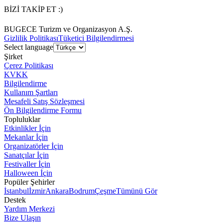
BİZİ TAKİP ET :)
BUGECE Turizm ve Organizasyon A.Ş.
Gizlilik Politikası
Tüketici Bilgilendirmesi
Select language
Şirket
Çerez Politikası
KVKK
Bilgilendirme
Kullanım Şartları
Mesafeli Satış Sözleşmesi
Ön Bilgilendirme Formu
Topluluklar
Etkinlikler İçin
Mekanlar İçin
Organizatörler İçin
Sanatçılar İçin
Festivaller İçin
Halloween İçin
Popüler Şehirler
İstanbul
İzmir
Ankara
Bodrum
Çeşme
Tümünü Gör
Destek
Yardım Merkezi
Bize Ulaşın