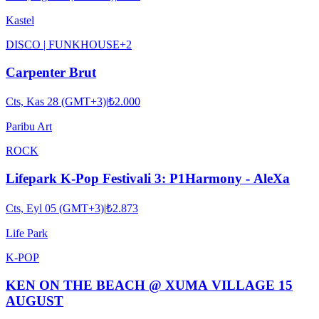
Kastel
DISCO | FUNK
HOUSE
+
2
Carpenter Brut
Cts, Kas 28 (GMT+3)
|
₺2.000
Paribu Art
ROCK
Lifepark K-Pop Festivali 3: P1Harmony - AleXa
Cts, Eyl 05 (GMT+3)
|
₺2.873
Life Park
K-POP
KEN ON THE BEACH @ XUMA VILLAGE 15
AUGUST