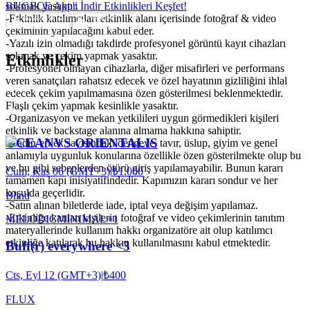
sokmak yasaktır.
BUGECE App'i İndir Etkinlikleri Keşfet!
-Etkinlik katılımcıları etkinlik alanı içerisinde fotoğraf & video
çekiminin yapılacağını kabul eder.
-Yazılı izin olmadığı takdirde profesyonel görüntü kayıt cihazları
sokmak ve çekim yapmak yasaktır.
Etkinlikler
-Profesyonel olmayan cihazlarla, diğer misafirleri ve performans
veren sanatçıları rahatsız edecek ve özel hayatının gizliliğini ihlal
edecek çekim yapılmamasına özen gösterilmesi beklenmektedir.
Flaşlı çekim yapmak kesinlikle yasaktır.
-Organizasyon ve mekan yetkilileri uygun görmedikleri kişileri
etkinlik ve backstage alanına almama hakkına sahiptir.
OCEANVS ORIENTALIS
-Kadın-erkek sayısındaki dengeye, tavır, üslup, giyim ve genel
anlamıyla uygunluk konularına özellikle özen gösterilmekte olup bu
ve bu gibi sebeplerden ötürü giriş yapılamayabilir. Bunun kararı
Cum, Kas 06 (GMT+3)
|
₺1.000
tamamen kapı inisiyatifindedir. Kapımızın kararı sondur ve her
koşulda geçerlidir.
Blind
-Satın alınan biletlerde iade, iptal veya değişim yapılamaz.
-Etkinliğe katılan kişilerin fotoğraf ve video çekimlerinin tanıtım
MELODIC
MINIMAL
+
1
materyallerinde kullanım hakkı organizatöre ait olup katılımcı
etkinliğe katılarak bu hakkın kullanılmasını kabul etmektedir.
Buff(r) everywhere <3
Cts, Eyl 12 (GMT+3)
|
₺400
FLUX