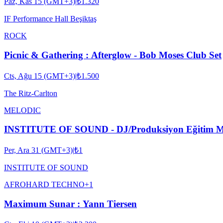
Paz, Kas 15 (GMT+3)
|
₺1.320
IF Performance Hall Beşiktaş
ROCK
Picnic & Gathering : Afterglow - Bob Moses Club Set
Cts, Ağu 15 (GMT+3)
|
₺1.500
The Ritz-Carlton
MELODIC
INSTITUTE OF SOUND - DJ/Produksiyon Eğitim M
Per, Ara 31 (GMT+3)
|
₺1
INSTITUTE OF SOUND
AFRO
HARD TECHNO
+
1
Maximum Sunar : Yann Tiersen