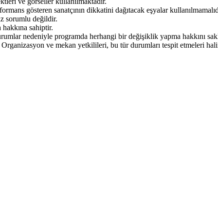
ktleri ve görseller kullanılmaktadır.
formans gösteren sanatçının dikkatini dağıtacak eşyalar kullanılmamalıd
z sorumlu değildir.
 hakkına sahiptir.
umlar nedeniyle programda herhangi bir değişiklik yapma hakkını saklı
. Organizasyon ve mekan yetkilileri, bu tür durumları tespit etmeleri h