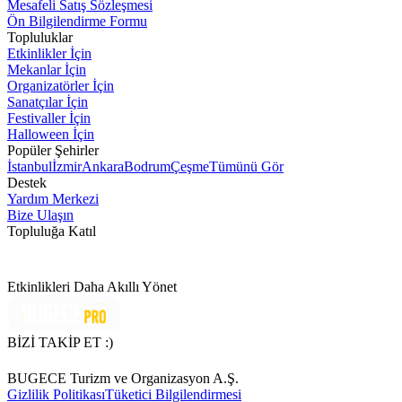
Mesafeli Satış Sözleşmesi
Ön Bilgilendirme Formu
Topluluklar
Etkinlikler İçin
Mekanlar İçin
Organizatörler İçin
Sanatçılar İçin
Festivaller İçin
Halloween İçin
Popüler Şehirler
İstanbul
İzmir
Ankara
Bodrum
Çeşme
Tümünü Gör
Destek
Yardım Merkezi
Bize Ulaşın
Topluluğa Katıl
Etkinlikleri Daha Akıllı Yönet
BİZİ TAKİP ET :)
BUGECE Turizm ve Organizasyon A.Ş.
Gizlilik Politikası
Tüketici Bilgilendirmesi