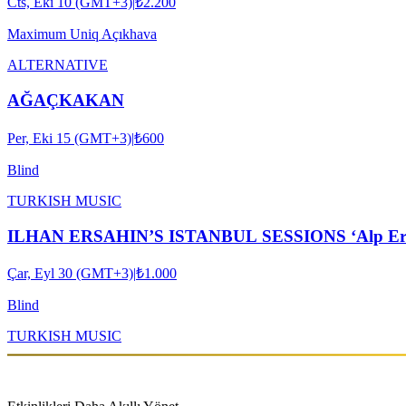
Cts, Eki 10 (GMT+3)
|
₺2.200
Maximum Uniq Açıkhava
ALTERNATIVE
AĞAÇKAKAN
Per, Eki 15 (GMT+3)
|
₺600
Blind
TURKISH MUSIC
ILHAN ERSAHIN’S ISTANBUL SESSIONS ‘Alp Ersönm
Çar, Eyl 30 (GMT+3)
|
₺1.000
Blind
TURKISH MUSIC