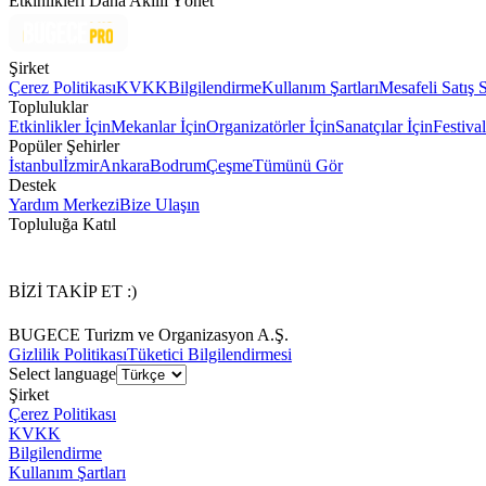
Etkinlikleri Daha Akıllı Yönet
Şirket
Çerez Politikası
KVKK
Bilgilendirme
Kullanım Şartları
Mesafeli Satış 
Topluluklar
Etkinlikler İçin
Mekanlar İçin
Organizatörler İçin
Sanatçılar İçin
Festival
Popüler Şehirler
İstanbul
İzmir
Ankara
Bodrum
Çeşme
Tümünü Gör
Destek
Yardım Merkezi
Bize Ulaşın
Topluluğa Katıl
BİZİ TAKİP ET :)
BUGECE Turizm ve Organizasyon A.Ş.
Gizlilik Politikası
Tüketici Bilgilendirmesi
Select language
Şirket
Çerez Politikası
KVKK
Bilgilendirme
Kullanım Şartları