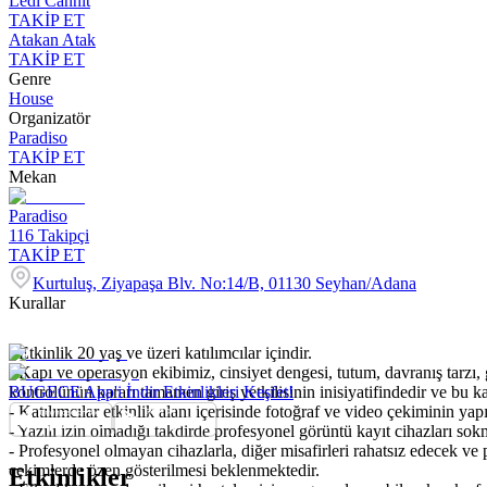
Ledi Cannit
TAKİP ET
Atakan Atak
TAKİP ET
Genre
House
Organizatör
Paradiso
TAKİP ET
Mekan
Paradiso
116
Takipçi
TAKİP ET
Kurtuluş, Ziyapaşa Blv. No:14/B, 01130 Seyhan/Adana
Kurallar
- Etkinlik 20 yaş ve üzeri katılımcılar içindir.
- Kapı ve operasyon ekibimiz, cinsiyet dengesi, tutum, davranış tarzı,
kontrolünün kararı tamamen giriş yetkilisinin inisiyatifindedir ve bu ka
BUGECE App'i İndir Etkinlikleri Keşfet!
- Katılımcılar etkinlik alanı içerisinde fotoğraf ve video çekiminin yap
- Yazılı izin olmadığı takdirde profesyonel görüntü kayıt cihazları s
- Profesyonel olmayan cihazlarla, diğer misafirleri rahatsız edecek ve
çekimlerde özen gösterilmesi beklenmektedir.
Etkinlikler