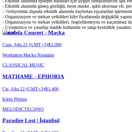
- Etkinlik sırasında epilepsi hastaları için uygun olmayabilecek ışık efe
- Etkinlik alanında güneş gözlüğü, neon maske, ışıklı aksesuar vb. per
- Vestiyerimiz dışında etkinlik alanında kaybolan eşyalardan işletmemi
- Organizasyon ve mekan yetkilileri bilet fiyatlarında değişiklik yapma
- Organizasyon ve mekan yetkilileri, öngörülemeyen ve kaçınılmaz dur
- Uyuşturucu ve yasadışı madde kullanımı ve satışı kesinlikle yasaktır
Candela Concert - Maçka
sahiptir.
Cum, Ağu 21 (GMT+3)
|
₺2.000
Workinton Maçka Nişantaşı
CLASSICAL MUSIC
MATHAME - EPHORIA
Cts, Ağu 22 (GMT+3)
|
₺1.400
Klein Phönix
MELODIC
TECHNO
Paradise Lost | İstanbul