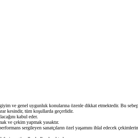
 giyim ve genel uygunluk konularına özenle dikkat etmektedir. Bu sebepler
rar kesindir, tüm koşullarda geçerlidir.
ılacağını kabul eder.
okmak ve çekim yapmak yasaktır.
 performans sergileyen sanatçıların özel yaşamını ihlal edecek çekimleri