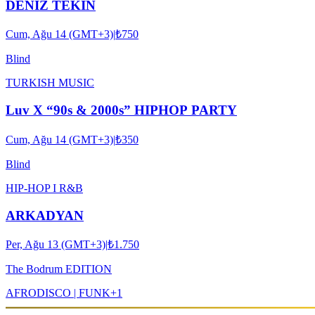
DENİZ TEKİN
Cum, Ağu 14 (GMT+3)
|
₺750
Blind
TURKISH MUSIC
Luv X “90s & 2000s” HIPHOP PARTY
Cum, Ağu 14 (GMT+3)
|
₺350
Blind
HIP-HOP I R&B
ARKADYAN
Per, Ağu 13 (GMT+3)
|
₺1.750
The Bodrum EDITION
AFRO
DISCO | FUNK
+
1