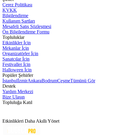
Çerez Politikası
KVKK
Bilgilendirme
Kullanım Şartları
Mesafeli Satış Sözleşmesi
Ön Bilgilendirme Formu
Topluluklar
Etkinlikler İçin
Mekanlar İçin
Organizatörler İçin
Sanatçılar İçin
Festivaller İçin
Halloween İçin
Popüler Şehirler
İstanbul
İzmir
Ankara
Bodrum
Çeşme
Tümünü Gör
Destek
Yardım Merkezi
Bize Ulaşın
Topluluğa Katıl
Etkinlikleri Daha Akıllı Yönet