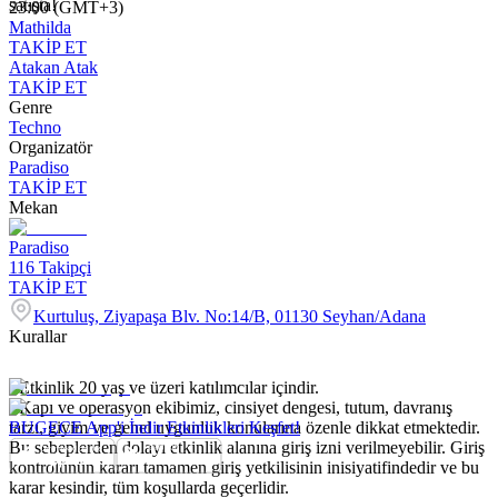
satışta!
23:00 (GMT+3)
Mathilda
TAKİP ET
Atakan Atak
TAKİP ET
Genre
Techno
Organizatör
Paradiso
TAKİP ET
Mekan
Paradiso
116
Takipçi
TAKİP ET
Kurtuluş, Ziyapaşa Blv. No:14/B, 01130 Seyhan/Adana
Kurallar
- Etkinlik 20 yaş ve üzeri katılımcılar içindir.
- Kapı ve operasyon ekibimiz, cinsiyet dengesi, tutum, davranış
tarzı, giyim ve genel uygunluk konularına özenle dikkat etmektedir.
BUGECE App'i İndir Etkinlikleri Keşfet!
Bu sebeplerden dolayı etkinlik alanına giriş izni verilmeyebilir. Giriş
kontrolünün kararı tamamen giriş yetkilisinin inisiyatifindedir ve bu
karar kesindir, tüm koşullarda geçerlidir.