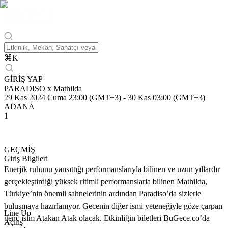
⌘
K
GİRİŞ YAP
PARADISO x Mathilda
29 Kas 2024 Cuma 23:00 (GMT+3)
-
30 Kas 03:00 (GMT+3)
ADANA
1
GEÇMİŞ
Giriş Bilgileri
Enerjik ruhunu yansıttığı performanslarıyla bilinen ve uzun yıllardır
gerçekleştirdiği yüksek ritimli performanslarla bilinen Mathilda,
Türkiye’nin önemli sahnelerinin ardından Paradiso’da sizlerle
buluşmaya hazırlanıyor. Gecenin diğer ismi yeteneğiyle göze çarpan
Line Up
genç isim Atakan Atak olacak. Etkinliğin biletleri BuGece.co’da
Açılış