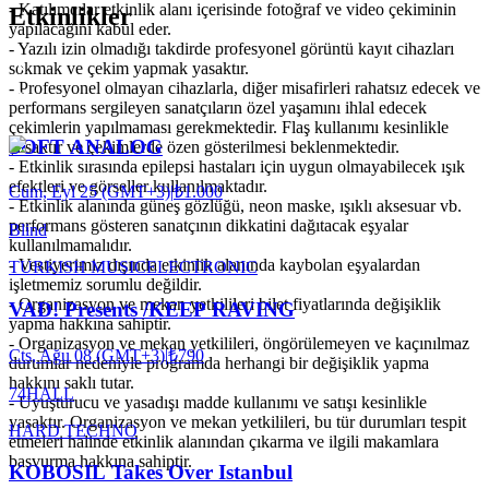
- Katılımcılar etkinlik alanı içerisinde fotoğraf ve video çekiminin
Etkinlikler
yapılacağını kabul eder.
- Yazılı izin olmadığı takdirde profesyonel görüntü kayıt cihazları
sokmak ve çekim yapmak yasaktır.
- Profesyonel olmayan cihazlarla, diğer misafirleri rahatsız edecek ve
performans sergileyen sanatçıların özel yaşamını ihlal edecek
çekimlerin yapılmaması gerekmektedir. Flaş kullanımı kesinlikle
SOFT ANALOG
yasaktır ve çekimlerde özen gösterilmesi beklenmektedir.
- Etkinlik sırasında epilepsi hastaları için uygun olmayabilecek ışık
efektleri ve görseller kullanılmaktadır.
Cum, Eyl 25 (GMT+3)
|
₺1.000
- Etkinlik alanında güneş gözlüğü, neon maske, ışıklı aksesuar vb.
performans gösteren sanatçının dikkatini dağıtacak eşyalar
Blind
kullanılmamalıdır.
- Vestiyerimiz dışında etkinlik alanında kaybolan eşyalardan
TURKISH MUSIC
ELECTRONIC
işletmemiz sorumlu değildir.
- Organizasyon ve mekan yetkilileri bilet fiyatlarında değişiklik
VAD! Presents /KEEP RAVING
yapma hakkına sahiptir.
- Organizasyon ve mekan yetkilileri, öngörülemeyen ve kaçınılmaz
Cts, Ağu 08 (GMT+3)
|
₺790
durumlar nedeniyle programda herhangi bir değişiklik yapma
hakkını saklı tutar.
74HALL
- Uyuşturucu ve yasadışı madde kullanımı ve satışı kesinlikle
yasaktır. Organizasyon ve mekan yetkilileri, bu tür durumları tespit
HARD TECHNO
etmeleri halinde etkinlik alanından çıkarma ve ilgili makamlara
başvurma hakkına sahiptir.
KOBOSIL Takes Over Istanbul