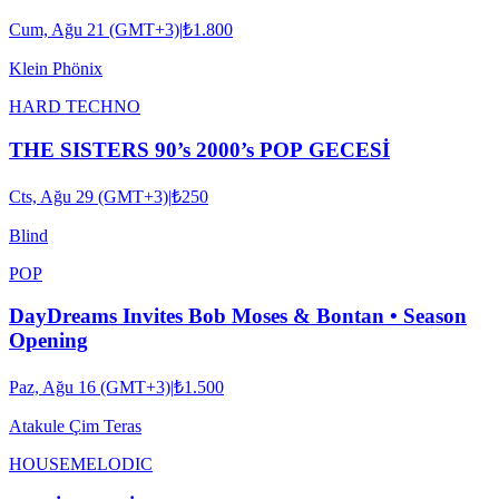
Cum, Ağu 21 (GMT+3)
|
₺1.800
Klein Phönix
HARD TECHNO
THE SISTERS 90’s 2000’s POP GECESİ
Cts, Ağu 29 (GMT+3)
|
₺250
Blind
POP
DayDreams Invites Bob Moses & Bontan • Season
Opening
Paz, Ağu 16 (GMT+3)
|
₺1.500
Atakule Çim Teras
HOUSE
MELODIC