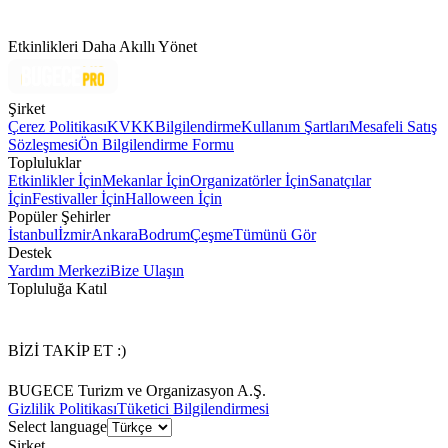
Etkinlikleri Daha Akıllı Yönet
Şirket
Çerez Politikası
KVKK
Bilgilendirme
Kullanım Şartları
Mesafeli Satış
Sözleşmesi
Ön Bilgilendirme Formu
Topluluklar
Etkinlikler İçin
Mekanlar İçin
Organizatörler İçin
Sanatçılar
İçin
Festivaller İçin
Halloween İçin
Popüler Şehirler
İstanbul
İzmir
Ankara
Bodrum
Çeşme
Tümünü Gör
Destek
Yardım Merkezi
Bize Ulaşın
Topluluğa Katıl
BİZİ TAKİP ET :)
BUGECE Turizm ve Organizasyon A.Ş.
Gizlilik Politikası
Tüketici Bilgilendirmesi
Select language
Şirket