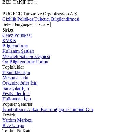
BİZİ TAKİP ET :)
BUGECE Turizm ve Organizasyon A.Ş.
Gizlilik Politikası
Tüketici Bilgilendirmesi
Select language
Şirket
Çerez Politikası
KVKK
Bilgilendirme
Kullanım Şartları
Mesafeli Satış Sözleşmesi
Ön Bilgilendirme Formu
Topluluklar
Etkinlikler İçin
Mekanlar İçin
Organizatörler İçin
Sanatçılar İçin
Festivaller İçin
Halloween İçin
Popüler Şehirler
İstanbul
İzmir
Ankara
Bodrum
Çeşme
Tümünü Gör
Destek
Yardım Merkezi
Bize Ulaşın
Topluluğa Katıl