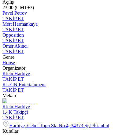
Açılış
23:00 (GMT+3)
Pavel Petrov
TAKİP ET
Mert Harmankaya
TAKİP ET
Opposition
TAKİP ET
Ömer Akıncı
TAKİP ET
Genre
House
Organizatör
Klein Harbiye
TAKİP ET
KLEIN Entertainment
TAKİP ET
Mekan
Klein Harbiye
1.4K
Takipçi
TAKİP ET
Harbiye, Cebel Topu Sk. No:4, 34373 Şişli/İstanbul
Kurallar