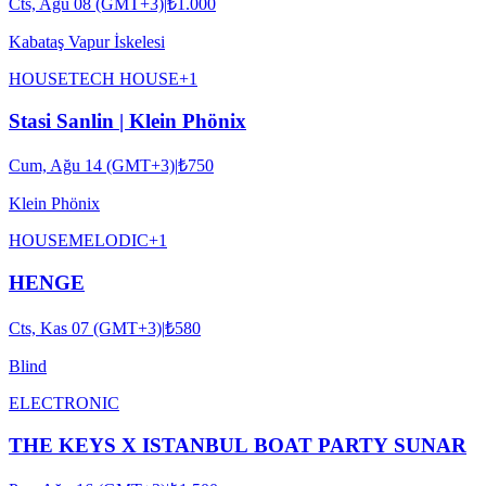
Cts, Ağu 08 (GMT+3)
|
₺1.000
Kabataş Vapur İskelesi
HOUSE
TECH HOUSE
+
1
Stasi Sanlin | Klein Phönix
Cum, Ağu 14 (GMT+3)
|
₺750
Klein Phönix
HOUSE
MELODIC
+
1
HENGE
Cts, Kas 07 (GMT+3)
|
₺580
Blind
ELECTRONIC
THE KEYS X ISTANBUL BOAT PARTY SUNAR