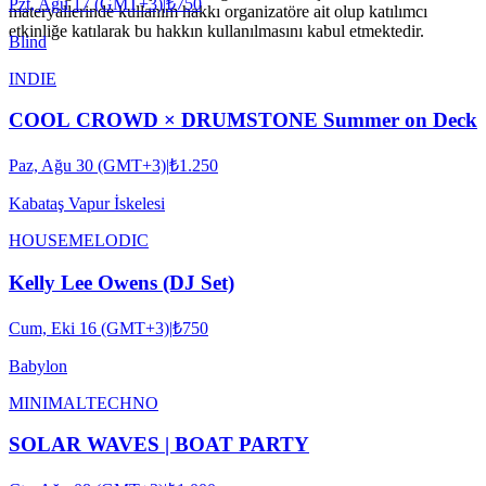
Pzt, Ağu 17 (GMT+3)
|
₺750
materyallerinde kullanım hakkı organizatöre ait olup katılımcı
etkinliğe katılarak bu hakkın kullanılmasını kabul etmektedir.
Blind
INDIE
COOL CROWD × DRUMSTONE Summer on Deck
Paz, Ağu 30 (GMT+3)
|
₺1.250
Kabataş Vapur İskelesi
HOUSE
MELODIC
Kelly Lee Owens (DJ Set)
Cum, Eki 16 (GMT+3)
|
₺750
Babylon
MINIMAL
TECHNO
SOLAR WAVES | BOAT PARTY