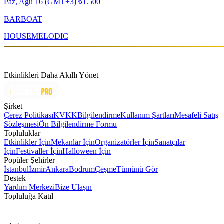
Paz, Ağu 16 (GMT+3)
|
₺1.500
BARBOAT
HOUSE
MELODIC
Etkinlikleri Daha Akıllı Yönet
Şirket
Çerez Politikası
KVKK
Bilgilendirme
Kullanım Şartları
Mesafeli Satış
Sözleşmesi
Ön Bilgilendirme Formu
Topluluklar
Etkinlikler İçin
Mekanlar İçin
Organizatörler İçin
Sanatçılar
İçin
Festivaller İçin
Halloween İçin
Popüler Şehirler
İstanbul
İzmir
Ankara
Bodrum
Çeşme
Tümünü Gör
Destek
Yardım Merkezi
Bize Ulaşın
Topluluğa Katıl