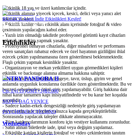
- Etkinlik 18 yaş ve üzeri katılımcılar içindir.
- Etkinlik alanına yiyecek içecek, kesici, delici veya yanıcı alet
sokmak yasaktır.
BUGECE App'i İndir Etkinlikleri Keşfet!
- Etkinlik katılımcıları etkinlik alanı içerisinde fotoğraf & video
çekiminin yapılacağını kabul eder.
- Yazılı izin olmadığı takdirde profesyonel görüntü kayıt cihazları
sokmak ve çekim yapmak yasaktır.
Etkinlikler
- Profesyonel olmayan cihazlarla, diğer misafirleri ve performans
veren sanatçıları rahatsız edecek ve özel hayatının gizliliğini ihlal
edecek çekim yapılmamasına özen gösterilmesi beklenmektedir.
Flaşlı çekim yapmak kesinlikle yasaktır.
- Organizasyon ve mekan yetkilileri uygun görmedikleri kişileri
etkinlik ve backstage alanına almama hakkına sahiptir.
ENTRY PANDORA II
- ⁠Kadın-erkek sayısındaki dengeye, tavır, üslup, giyim ve genel
anlamda uygunluk konularına özellikle özen gösterilmektedir. Bu ve
benzeri sebeplerden ötürü giriş yapılamayabilir. Giriş hakkına dair
Cts, Eyl 19 (GMT+3)
|
₺1.090
nihai karar tamamen kapı inisiyatifindedir ve bu karar her koşulda
geçerlidir.
NEFES DAĞ YENİCE
- Sadece kadın-erkek dengesizliği nedeniyle giriş yapılamayan
durumlarda, iade talepleri yalnızca kapıda gerçekleştirilebilir.
PSYCHEDELIC
TECHNO
Sonrasında yapılacak talepler dikkate alınmayacaktır.
-⁠ ⁠Tüm katılımcılarımızın konforu için vestiyer kullanımı zorunludur.
Wednesday
- Satın alınan biletlerde iade, iptal veya değişim yapılamaz.
- Etkinliğe katılan kişilerin fotoğraf ve video çekimlerinin tanıtım