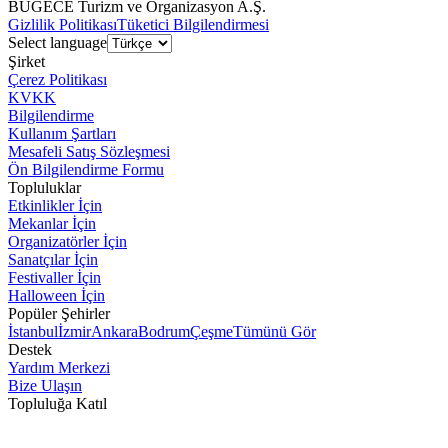
BUGECE Turizm ve Organizasyon A.Ş.
Gizlilik Politikası
Tüketici Bilgilendirmesi
Select language
Şirket
Çerez Politikası
KVKK
Bilgilendirme
Kullanım Şartları
Mesafeli Satış Sözleşmesi
Ön Bilgilendirme Formu
Topluluklar
Etkinlikler İçin
Mekanlar İçin
Organizatörler İçin
Sanatçılar İçin
Festivaller İçin
Halloween İçin
Popüler Şehirler
İstanbul
İzmir
Ankara
Bodrum
Çeşme
Tümünü Gör
Destek
Yardım Merkezi
Bize Ulaşın
Topluluğa Katıl