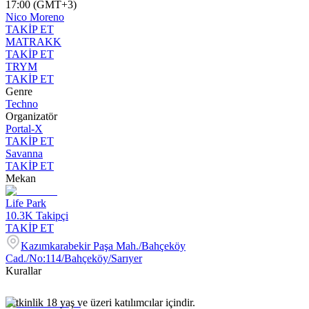
17:00 (GMT+3)
Nico Moreno
TAKİP ET
MATRAKK
TAKİP ET
TRYM
TAKİP ET
Genre
Techno
Organizatör
Portal-X
TAKİP ET
Savanna
TAKİP ET
Mekan
Life Park
10.3K
Takipçi
TAKİP ET
Kazımkarabekir Paşa Mah./Bahçeköy
Cad./No:114/Bahçeköy/Sarıyer
Kurallar
-Etkinlik 18 yaş ve üzeri katılımcılar içindir.