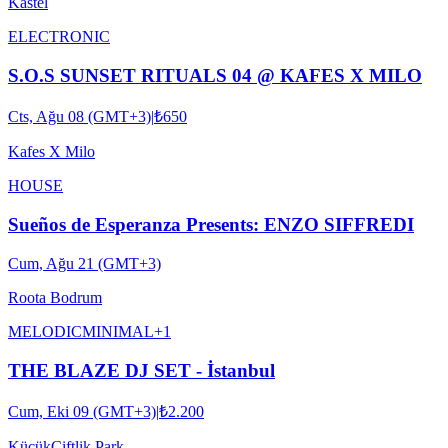
Kastel
ELECTRONIC
S.O.S SUNSET RITUALS 04 @ KAFES X MILO
Cts, Ağu 08 (GMT+3)
|
₺650
Kafes X Milo
HOUSE
Sueños de Esperanza Presents: ENZO SIFFREDI
Cum, Ağu 21 (GMT+3)
Roota Bodrum
MELODIC
MINIMAL
+
1
THE BLAZE DJ SET - İstanbul
Cum, Eki 09 (GMT+3)
|
₺2.200
KüçükÇiftlik Park