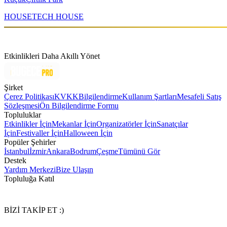
HOUSE
TECH HOUSE
Etkinlikleri Daha Akıllı Yönet
Şirket
Çerez Politikası
KVKK
Bilgilendirme
Kullanım Şartları
Mesafeli Satış
Sözleşmesi
Ön Bilgilendirme Formu
Topluluklar
Etkinlikler İçin
Mekanlar İçin
Organizatörler İçin
Sanatçılar
İçin
Festivaller İçin
Halloween İçin
Popüler Şehirler
İstanbul
İzmir
Ankara
Bodrum
Çeşme
Tümünü Gör
Destek
Yardım Merkezi
Bize Ulaşın
Topluluğa Katıl
BİZİ TAKİP ET :)