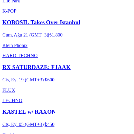
Life Park
K-POP
KOBOSIL Takes Over Istanbul
Cum, Ağu 21 (GMT+3)
|
₺1.800
Klein Phönix
HARD TECHNO
RX SATURDAZE: FJAAK
Cts, Eyl 19 (GMT+3)
|
₺600
FLUX
TECHNO
KASTEL w/ RAXON
Cts, Eyl 05 (GMT+3)
|
₺450