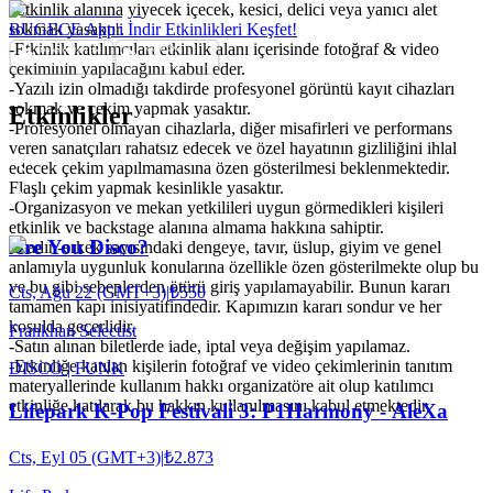
-Etkinlik alanına yiyecek içecek, kesici, delici veya yanıcı alet
sokmak yasaktır.
BUGECE App'i İndir Etkinlikleri Keşfet!
-Etkinlik katılımcıları etkinlik alanı içerisinde fotoğraf & video
çekiminin yapılacağını kabul eder.
-Yazılı izin olmadığı takdirde profesyonel görüntü kayıt cihazları
sokmak ve çekim yapmak yasaktır.
Etkinlikler
-Profesyonel olmayan cihazlarla, diğer misafirleri ve performans
veren sanatçıları rahatsız edecek ve özel hayatının gizliliğini ihlal
edecek çekim yapılmamasına özen gösterilmesi beklenmektedir.
Flaşlı çekim yapmak kesinlikle yasaktır.
-Organizasyon ve mekan yetkilileri uygun görmedikleri kişileri
etkinlik ve backstage alanına almama hakkına sahiptir.
Are You Disco?
-Kadın-erkek sayısındaki dengeye, tavır, üslup, giyim ve genel
anlamıyla uygunluk konularına özellikle özen gösterilmekte olup bu
ve bu gibi sebeplerden ötürü giriş yapılamayabilir. Bunun kararı
Cts, Ağu 22 (GMT+3)
|
₺550
tamamen kapı inisiyatifindedir. Kapımızın kararı sondur ve her
koşulda geçerlidir.
Frankhan Selectist
-Satın alınan biletlerde iade, iptal veya değişim yapılamaz.
-Etkinliğe katılan kişilerin fotoğraf ve video çekimlerinin tanıtım
DISCO | FUNK
materyallerinde kullanım hakkı organizatöre ait olup katılımcı
etkinliğe katılarak bu hakkın kullanılmasını kabul etmektedir.
Lifepark K-Pop Festivali 3: P1Harmony - AleXa
Cts, Eyl 05 (GMT+3)
|
₺2.873