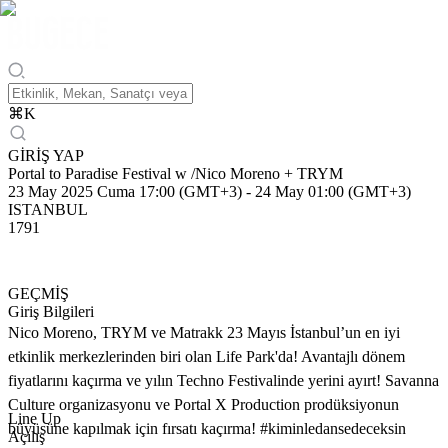
⌘
K
GİRİŞ YAP
Portal to Paradise Festival w /Nico Moreno + TRYM
23 May 2025 Cuma 17:00 (GMT+3)
-
24 May 01:00 (GMT+3)
ISTANBUL
1791
GEÇMİŞ
Giriş Bilgileri
Nico Moreno, TRYM ve Matrakk 23 Mayıs İstanbul’un en iyi
etkinlik merkezlerinden biri olan Life Park'da! Avantajlı dönem
fiyatlarını kaçırma ve yılın Techno Festivalinde yerini ayırt! Savanna
Culture organizasyonu ve Portal X Production prodüksiyonun
Line Up
büyüsüne kapılmak için fırsatı kaçırma! #kiminledansedeceksin
Açılış