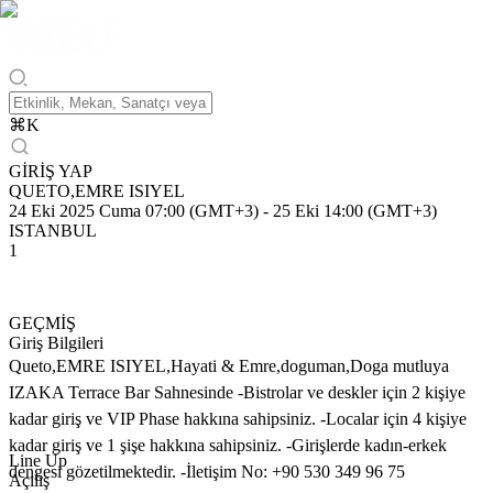
⌘
K
GİRİŞ YAP
QUETO,EMRE ISIYEL
24 Eki 2025 Cuma 07:00 (GMT+3)
-
25 Eki 14:00 (GMT+3)
ISTANBUL
1
GEÇMİŞ
Giriş Bilgileri
Queto,EMRE ISIYEL,Hayati & Emre,doguman,Doga mutluya
IZAKA Terrace Bar Sahnesinde -Bistrolar ve deskler için 2 kişiye
kadar giriş ve VIP Phase hakkına sahipsiniz. -Localar için 4 kişiye
kadar giriş ve 1 şişe hakkına sahipsiniz. -Girişlerde kadın-erkek
Line Up
dengesi gözetilmektedir. -İletişim No: +90 530 349 96 75
Açılış