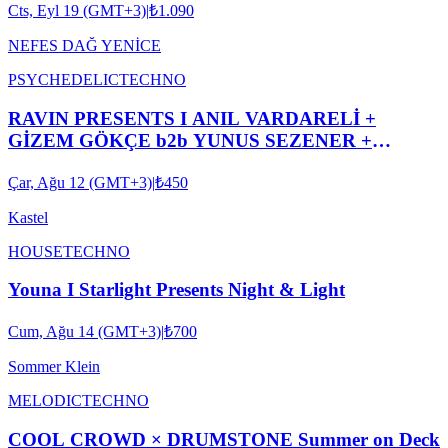
Cts, Eyl 19 (GMT+3)
|
₺1.090
NEFES DAĞ YENİCE
PSYCHEDELIC
TECHNO
RAVIN PRESENTS I ANIL VARDARELİ +
GİZEM GÖKÇE b2b YUNUS SEZENER +
XOXES b2b ROBIN ABRAHAMOĞLU
Çar, Ağu 12 (GMT+3)
|
₺450
Kastel
HOUSE
TECHNO
Youna I Starlight Presents Night & Light
Cum, Ağu 14 (GMT+3)
|
₺700
Sommer Klein
MELODIC
TECHNO
COOL CROWD × DRUMSTONE Summer on Deck