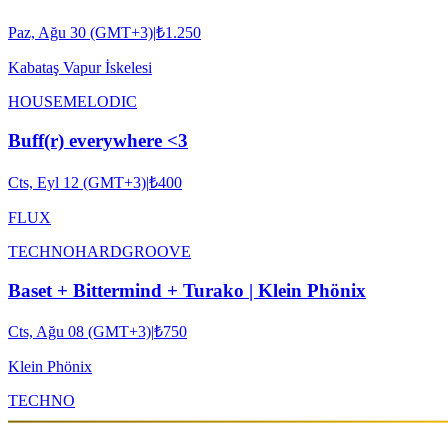
Paz, Ağu 30 (GMT+3)
|
₺1.250
Kabataş Vapur İskelesi
HOUSE
MELODIC
Buff(r) everywhere <3
Cts, Eyl 12 (GMT+3)
|
₺400
FLUX
TECHNO
HARDGROOVE
Baset + Bittermind + Turako | Klein Phönix
Cts, Ağu 08 (GMT+3)
|
₺750
Klein Phönix
TECHNO