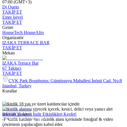
07:00 (GMT+3)
Dj Queto
TAKİP ET
Emre Isiyel
TAKİP ET
Genre
House
Tech House
Afro
Organizatör
IZAKA TERRACE BAR
TAKİP ET
Mekan
IZAKA Terrace Bar
67
Takipçi
TAKİP ET
CVK Park Bosphorus: Gümüşsuyu Mahallesi İnönü Cad. No:8
Istanbul, Turkey
Kurallar
-Etkinlik 18 yaş ve üzeri katılımcılar içindir.
-Etkinlik alanına yiyecek içecek, kesici, delici veya yanıcı alet
sokmak yasaktır.
BUGECE App'i İndir Etkinlikleri Keşfet!
-Etkinlik katılımcıları etkinlik alanı içerisinde fotoğraf & video
çekiminin yapılacağını kabul eder.