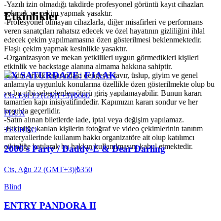
-Yazılı izin olmadığı takdirde profesyonel görüntü kayıt cihazları
sokmak ve çekim yapmak yasaktır.
Etkinlikler
-Profesyonel olmayan cihazlarla, diğer misafirleri ve performans
veren sanatçıları rahatsız edecek ve özel hayatının gizliliğini ihlal
edecek çekim yapılmamasına özen gösterilmesi beklenmektedir.
Flaşlı çekim yapmak kesinlikle yasaktır.
-Organizasyon ve mekan yetkilileri uygun görmedikleri kişileri
etkinlik ve backstage alanına almama hakkına sahiptir.
RX SATURDAZE: FJAAK
-Kadın-erkek sayısındaki dengeye, tavır, üslup, giyim ve genel
anlamıyla uygunluk konularına özellikle özen gösterilmekte olup bu
ve bu gibi sebeplerden ötürü giriş yapılamayabilir. Bunun kararı
Cts, Eyl 19 (GMT+3)
|
₺600
tamamen kapı inisiyatifindedir. Kapımızın kararı sondur ve her
koşulda geçerlidir.
FLUX
-Satın alınan biletlerde iade, iptal veya değişim yapılamaz.
-Etkinliğe katılan kişilerin fotoğraf ve video çekimlerinin tanıtım
TECHNO
materyallerinde kullanım hakkı organizatöre ait olup katılımcı
etkinliğe katılarak bu hakkın kullanılmasını kabul etmektedir.
2000's Party / Daddy-E & Dear Darling
Cts, Ağu 22 (GMT+3)
|
₺350
Blind
ENTRY PANDORA II