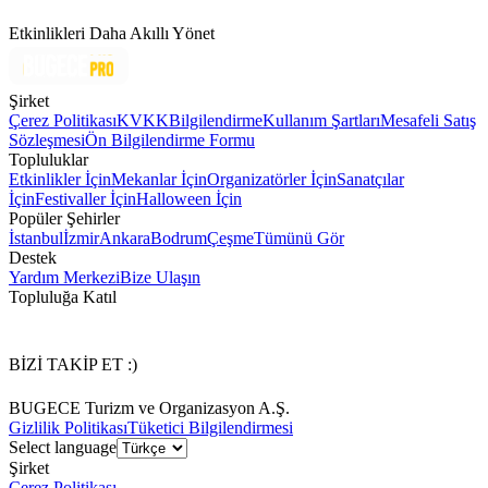
Etkinlikleri Daha Akıllı Yönet
Şirket
Çerez Politikası
KVKK
Bilgilendirme
Kullanım Şartları
Mesafeli Satış
Sözleşmesi
Ön Bilgilendirme Formu
Topluluklar
Etkinlikler İçin
Mekanlar İçin
Organizatörler İçin
Sanatçılar
İçin
Festivaller İçin
Halloween İçin
Popüler Şehirler
İstanbul
İzmir
Ankara
Bodrum
Çeşme
Tümünü Gör
Destek
Yardım Merkezi
Bize Ulaşın
Topluluğa Katıl
BİZİ TAKİP ET :)
BUGECE Turizm ve Organizasyon A.Ş.
Gizlilik Politikası
Tüketici Bilgilendirmesi
Select language
Şirket
Çerez Politikası