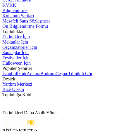
KVKK
Bilgilendirme
Kullanım Şartları
Mesafeli Satış Sözleşmesi
Ön Bilgilendirme Formu
Topluluklar
Etkinlikler İçin
Mekanlar İçin
Organizatörler İçin
Sanatçılar İçin
Festivaller İçin
Halloween İçin
Popüler Şehirler
İstanbul
İzmir
Ankara
Bodrum
Çeşme
Tümünü Gör
Destek
Yardım Merkezi
Bize Ulaşın
Topluluğa Katıl
Etkinlikleri Daha Akıllı Yönet
BİZİ TAKİP ET :)