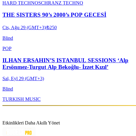
HARD TECHNO
SCHRANZ TECHNO
THE SISTERS 90’s 2000’s POP GECESİ
Cts, Ağu 29 (GMT+3)
|
₺250
Blind
POP
ILHAN ERSAHIN’S ISTANBUL SESSIONS ‘Alp
Ersönmez-Turgut Alp Bekoğlu- İzzet Kızıl’
Sal, Eyl 29 (GMT+3)
Blind
TURKISH MUSIC
Etkinlikleri Daha Akıllı Yönet