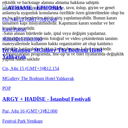
etkinlik ve backstage alanına almama hakkına sahiptir.
MATHAME - EPHORIA
-Kadın-erkek sayısındaki dengeye, tavır, üslup, giyim ve genel
anlamıyla uygunluk konularına özellikle özen gösterilmekte olup bu
ve bu gibi sebeplerden ötürü giriş yapılamayabilir. Bunun kararı
Cts, Ağu 22 (GMT+3)
|
₺1.400
tamamen kapı inisiyatifindedir. Kapımızın kararı sondur ve her
koşulda geçerlidir.
Klein Phönix
-Satın alınan biletlerde iade, iptal veya değişim yapılamaz.
-Etkinliğe katılan kişilerin fotoğraf ve video çekimlerinin tanıtım
MELODIC
TECHNO
materyallerinde kullanım hakkı organizatöre ait olup katılımcı
etkinliğe katılarak bu hakkın kullanılmasını kabul etmektedir.
Ivi Adamou- MGallery The Bodrum Hotel
-Organizatörün programda, line-up’ta ve bilet fiyatlarında değişiklik
Yalıkavak
yapma hakkı saklıdır
Cts, Ağu 15 (GMT+3)
|
₺12.154
MGallery The Bodrum Hotel Yalıkavak
POP
ARGY + HADİSE - İstanbul Festivali
Paz, Ağu 16 (GMT+3)
|
₺2.000
Festival Park Yenikapı