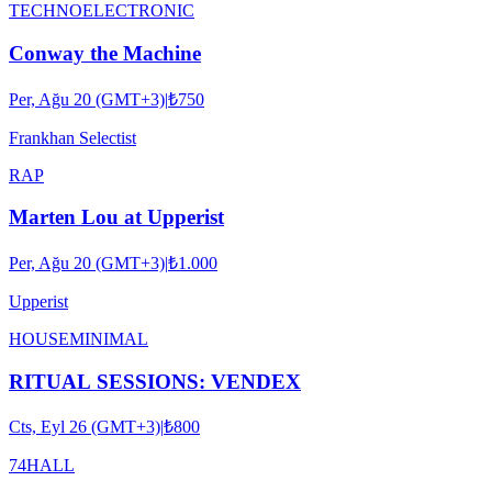
TECHNO
ELECTRONIC
Conway the Machine
Per, Ağu 20 (GMT+3)
|
₺750
Frankhan Selectist
RAP
Marten Lou at Upperist
Per, Ağu 20 (GMT+3)
|
₺1.000
Upperist
HOUSE
MINIMAL
RITUAL SESSIONS: VENDEX
Cts, Eyl 26 (GMT+3)
|
₺800
74HALL