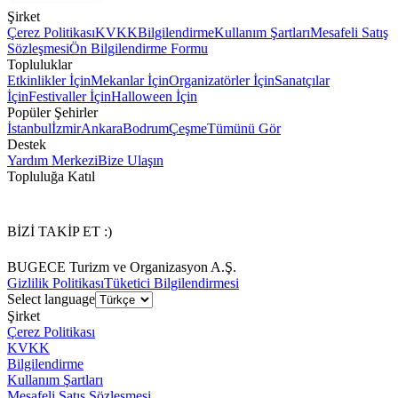
Şirket
Çerez Politikası
KVKK
Bilgilendirme
Kullanım Şartları
Mesafeli Satış
Sözleşmesi
Ön Bilgilendirme Formu
Topluluklar
Etkinlikler İçin
Mekanlar İçin
Organizatörler İçin
Sanatçılar
İçin
Festivaller İçin
Halloween İçin
Popüler Şehirler
İstanbul
İzmir
Ankara
Bodrum
Çeşme
Tümünü Gör
Destek
Yardım Merkezi
Bize Ulaşın
Topluluğa Katıl
BİZİ TAKİP ET :)
BUGECE Turizm ve Organizasyon A.Ş.
Gizlilik Politikası
Tüketici Bilgilendirmesi
Select language
Şirket
Çerez Politikası
KVKK
Bilgilendirme
Kullanım Şartları
Mesafeli Satış Sözleşmesi