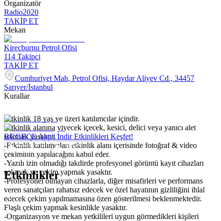
Organizatör
Radio2020
TAKİP ET
Mekan
Kireçburnu Petrol Ofisi
114
Takipçi
TAKİP ET
Cumhuriyet Mah, Petrol Ofisi, Haydar Aliyev Cd., 34457
Sarıyer/İstanbul
Kurallar
-Etkinlik 18 yaş ve üzeri katılımcılar içindir.
-Etkinlik alanına yiyecek içecek, kesici, delici veya yanıcı alet
sokmak yasaktır.
BUGECE App'i İndir Etkinlikleri Keşfet!
-Etkinlik katılımcıları etkinlik alanı içerisinde fotoğraf & video
çekiminin yapılacağını kabul eder.
-Yazılı izin olmadığı takdirde profesyonel görüntü kayıt cihazları
sokmak ve çekim yapmak yasaktır.
Etkinlikler
-Profesyonel olmayan cihazlarla, diğer misafirleri ve performans
veren sanatçıları rahatsız edecek ve özel hayatının gizliliğini ihlal
edecek çekim yapılmamasına özen gösterilmesi beklenmektedir.
Flaşlı çekim yapmak kesinlikle yasaktır.
-Organizasyon ve mekan yetkilileri uygun görmedikleri kişileri