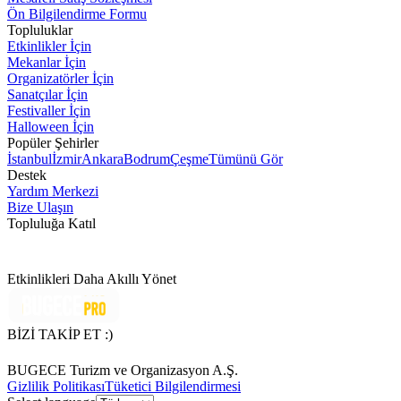
Ön Bilgilendirme Formu
Topluluklar
Etkinlikler İçin
Mekanlar İçin
Organizatörler İçin
Sanatçılar İçin
Festivaller İçin
Halloween İçin
Popüler Şehirler
İstanbul
İzmir
Ankara
Bodrum
Çeşme
Tümünü Gör
Destek
Yardım Merkezi
Bize Ulaşın
Topluluğa Katıl
Etkinlikleri Daha Akıllı Yönet
BİZİ TAKİP ET :)
BUGECE Turizm ve Organizasyon A.Ş.
Gizlilik Politikası
Tüketici Bilgilendirmesi