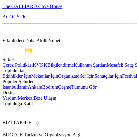
The GALLIARD Cove House
ACOUSTIC
Etkinlikleri Daha Akıllı Yönet
Şirket
Çerez Politikası
KVKK
Bilgilendirme
Kullanım Şartları
Mesafeli Satış 
Topluluklar
Etkinlikler İçin
Mekanlar İçin
Organizatörler İçin
Sanatçılar İçin
Festival
Popüler Şehirler
İstanbul
İzmir
Ankara
Bodrum
Çeşme
Tümünü Gör
Destek
Yardım Merkezi
Bize Ulaşın
Topluluğa Katıl
BİZİ TAKİP ET :)
BUGECE Turizm ve Organizasyon A.Ş.