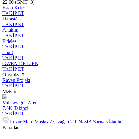
22:00 (GMT+3)
Kaan Keles
TAKİP ET
HarasØ
TAKİP ET
Anakim
TAKİP ET
Fideles
TAKİP ET
Triart
TAKİP ET
GWEN DE LIEN
TAKİP ET
Organizatör
Raven Projekt
TAKİP ET
Mekan
Volkswagen Arena
7.6K
Takipçi
TAKİP ET
Huzur Mah. Maslak Ayazağa Cad. No:4A Sarıyer/İstanbul
Kurallar