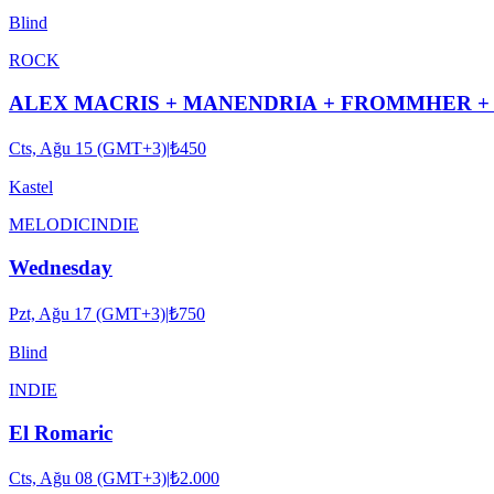
Blind
ROCK
Cts, Ağu 15 (GMT+3)
|
₺450
Kastel
MELODIC
INDIE
Wednesday
Pzt, Ağu 17 (GMT+3)
|
₺750
Blind
INDIE
El Romaric
Cts, Ağu 08 (GMT+3)
|
₺2.000