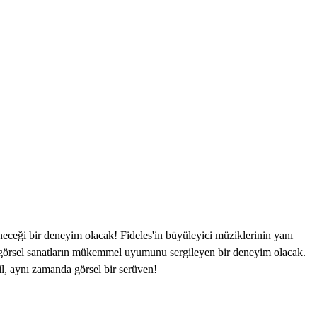
eneceği bir deneyim olacak! Fideles'in büyüleyici müziklerinin yanı
ve görsel sanatların mükemmel uyumunu sergileyen bir deneyim olacak.
ğil, aynı zamanda görsel bir serüven!