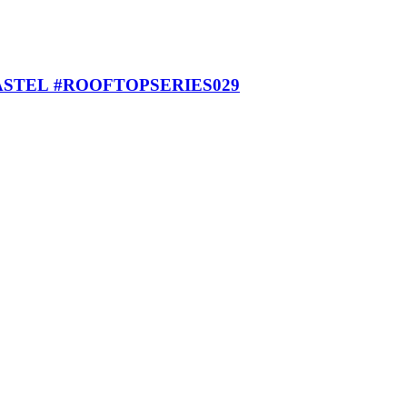
RIS + MANENDRIA + FROMMHER + AYÇA YILDIZAY + AHMET HAKAN b2b ASYA KASTEL #ROOFTOPSERIES029