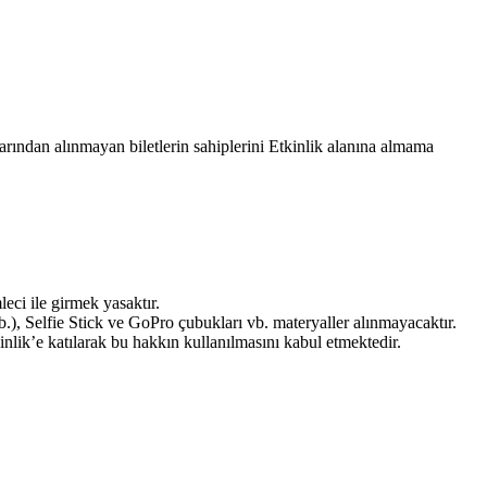
larından alınmayan biletlerin sahiplerini Etkinlik alanına almama
leci ile girmek yasaktır.
b.), Selfie Stick ve GoPro çubukları vb. materyaller alınmayacaktır.
inlik’e katılarak bu hakkın kullanılmasını kabul etmektedir.