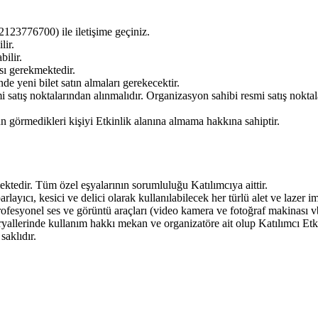
2123776700) ile iletişime geçiniz.
lir.
bilir.
ası gerekmektedir.
de yeni bilet satın almaları gerekecektir.
mi satış noktalarından alınmalıdır. Organizasyon sahibi resmi satış nokta
n görmedikleri kişiyi Etkinlik alanına almama hakkına sahiptir.
ktedir. Tüm özel eşyalarının sorumluluğu Katılımcıya aittir.
rlayıcı, kesici ve delici olarak kullanılabilecek her türlü alet ve lazer im
profesyonel ses ve görüntü araçları (video kamera ve fotoğraf makinası v
eryallerinde kullanım hakkı mekan ve organizatöre ait olup Katılımcı Etk
saklıdır.