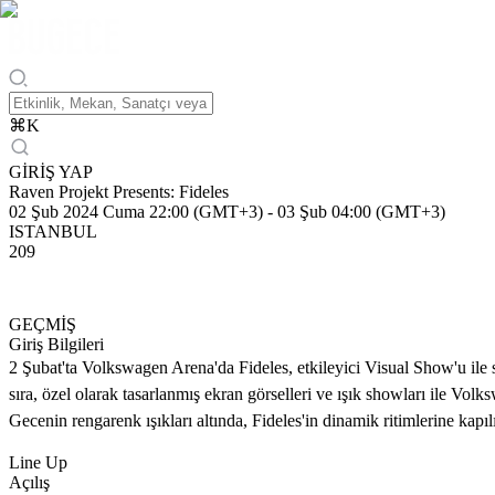
⌘
K
GİRİŞ YAP
Raven Projekt Presents: Fideles
02 Şub 2024 Cuma 22:00 (GMT+3)
-
03 Şub 04:00 (GMT+3)
ISTANBUL
209
GEÇMİŞ
Giriş Bilgileri
2 Şubat'ta Volkswagen Arena'da Fideles, etkileyici Visual Show'u ile s
sıra, özel olarak tasarlanmış ekran görselleri ve ışık showları ile V
Gecenin rengarenk ışıkları altında, Fideles'in dinamik ritimlerine kapı
Line Up
Açılış