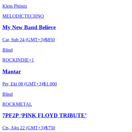
Klein Phönix
MELODIC
TECHNO
My New Band Believe
Çar, Şub 24 (GMT+3)
|
₺850
Blind
ROCK
INDIE
+
1
Mantar
Per, Eki 08 (GMT+3)
|
₺1.000
Blind
ROCK
METAL
7PF2P ‘PINK FLOYD TRIBUTE’
Cts, Ağu 22 (GMT+3)
|
₺750