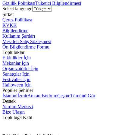
Gizlilik Politikası
Tüketici Bilgilendirmesi
Select language
Şirket
Çerez Politikası
KVKK
Bilgilendirme
Kullanım Şartları
Mesafeli Satış Sözleşmesi
Ön Bilgilendirme Formu
Topluluklar
Etkinlikler İçin
Mekanlar İçin
Organizatörler İçin
Sanatçılar İçin
Festivaller İçin
Halloween İçin
Popüler Şehirler
İstanbul
İzmir
Ankara
Bodrum
Çeşme
Tümünü Gör
Destek
Yardım Merkezi
Bize Ulaşın
Topluluğa Katıl