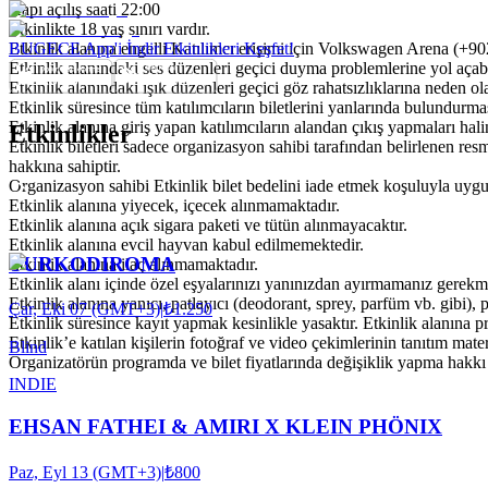
Kapı açılış saati 22:00
Etkinlikte 18 yaş sınırı vardır.
Etkinlik alanına engelli Katılımcı erişimi için Volkswagen Arena (+90
BUGECE App'i İndir Etkinlikleri Keşfet!
Etkinlik alanındaki ses düzenleri geçici duyma problemlerine yol açabi
Etkinlik alanındaki ışık düzenleri geçici göz rahatsızlıklarına neden ola
Etkinlik süresince tüm katılımcıların biletlerini yanlarında bulundurm
Etkinlik alanına giriş yapan katılımcıların alandan çıkış yapmaları halin
Etkinlikler
Etkinlik biletleri sadece organizasyon sahibi tarafından belirlenen res
hakkına sahiptir.
Organizasyon sahibi Etkinlik bilet bedelini iade etmek koşuluyla uygu
Etkinlik alanına yiyecek, içecek alınmamaktadır.
Etkinlik alanına açık sigara paketi ve tütün alınmayacaktır.
Etkinlik alanına evcil hayvan kabul edilmemektedir.
TURKODIROMA
Etkinlik alanına ilaç alınmamaktadır.
Etkinlik alanı içinde özel eşyalarınızı yanınızdan ayırmamanız gerekme
Etkinlik alanına yanıcı, patlayıcı (deodorant, sprey, parfüm vb. gibi), pa
Çar, Eki 07 (GMT+3)
|
₺1.250
Etkinlik süresince kayıt yapmak kesinlikle yasaktır. Etkinlik alanına 
Etkinlik’e katılan kişilerin fotoğraf ve video çekimlerinin tanıtım mat
Blind
Organizatörün programda ve bilet fiyatlarında değişiklik yapma hakkı 
INDIE
EHSAN FATHEI & AMIRI X KLEIN PHÖNIX
Paz, Eyl 13 (GMT+3)
|
₺800