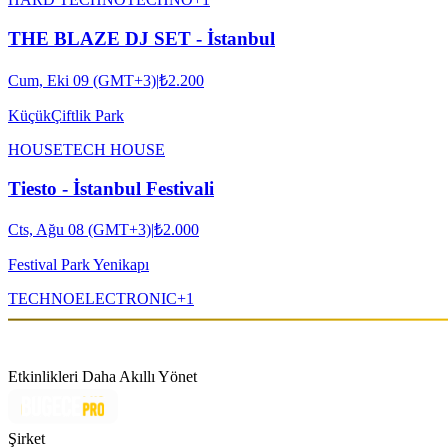
THE BLAZE DJ SET - İstanbul
Cum, Eki 09 (GMT+3)
|
₺2.200
KüçükÇiftlik Park
HOUSE
TECH HOUSE
Tiesto - İstanbul Festivali
Cts, Ağu 08 (GMT+3)
|
₺2.000
Festival Park Yenikapı
TECHNO
ELECTRONIC
+
1
Etkinlikleri Daha Akıllı Yönet
Şirket