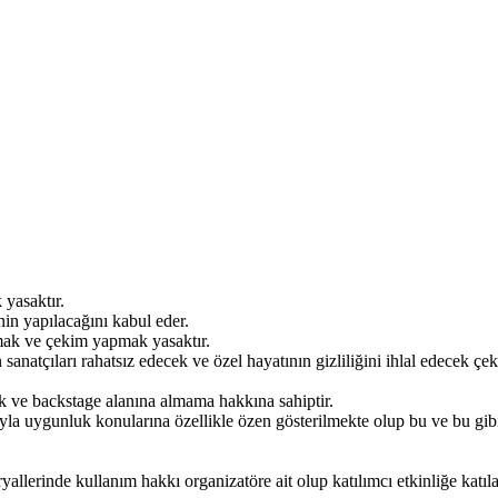
 yasaktır.
inin yapılacağını kabul eder.
kmak ve çekim yapmak yasaktır.
 sanatçıları rahatsız edecek ve özel hayatının gizliliğini ihlal edecek 
ik ve backstage alanına almama hakkına sahiptir.
ıyla uygunluk konularına özellikle özen gösterilmekte olup bu ve bu gib
eryallerinde kullanım hakkı organizatöre ait olup katılımcı etkinliğe katı