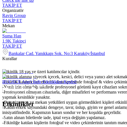
Check the line up
TAKİP ET
Organizatör
Ravin Group
TAKİP ET
Mekan
Suma Han
1.9K
Takipçi
TAKİP ET
Bankalar Cad. Yanıkkapı Sok. No:3 Karaköy/İstanbul
Kurallar
-Etkinlik 18 yaş ve üzeri katılımcılar içindir.
-Etkinlik alanına yiyecek içecek, kesici, delici veya yanıcı alet sokmak
-Etkinlik katılımcıları etkinlik alanı içerisinde fotoğraf & video çekim
BUGECE App'i İndir Etkinlikleri Keşfet!
-Yazılı izin olmadığı takdirde profesyonel görüntü kayıt cihazları so
-Profesyonel olmayan cihazlarla, diğer misafirleri ve performans veren
yapmak kesinlikle yasaktır.
-Organizasyon ve mekan yetkilileri uygun görmedikleri kişileri etkinl
Etkinlikler
-Kadın-erkek sayısındaki dengeye, tavır, üslup, giyim ve genel anlam
inisiyatifindedir. Kapımızın kararı sondur ve her koşulda geçerlidir.
-Satın alınan biletlerde iade, iptal veya değişim yapılamaz.
-Etkinliğe katılan kişilerin fotoğraf ve video çekimlerinin tanıtım mat