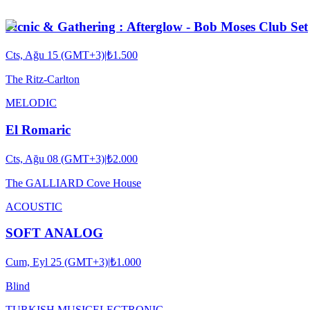
Picnic & Gathering : Afterglow - Bob Moses Club Set
Cts, Ağu 15 (GMT+3)
|
₺1.500
The Ritz-Carlton
MELODIC
El Romaric
Cts, Ağu 08 (GMT+3)
|
₺2.000
The GALLIARD Cove House
ACOUSTIC
SOFT ANALOG
Cum, Eyl 25 (GMT+3)
|
₺1.000
Blind
TURKISH MUSIC
ELECTRONIC