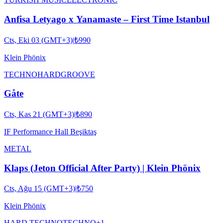
Anfisa Letyago x Yanamaste – First Time Istanbul
Cts, Eki 03 (GMT+3)
|
₺990
Klein Phönix
TECHNO
HARDGROOVE
Gåte
Cts, Kas 21 (GMT+3)
|
₺890
IF Performance Hall Beşiktaş
METAL
Klaps (Jeton Official After Party) | Klein Phönix
Cts, Ağu 15 (GMT+3)
|
₺750
Klein Phönix
HARD TECHNO
TECHNO
+
1