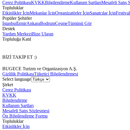
Çerez Politikası
KVKK
Bilgilendirme
Kullanım Şartları
Mesafeli Satış 
Topluluklar
Etkinlikler İçin
Mekanlar İçin
Organizatörler İçin
Sanatçılar İçin
Festival
Popüler Şehirler
İstanbul
İzmir
Ankara
Bodrum
Çeşme
Tümünü Gör
Destek
Yardım Merkezi
Bize Ulaşın
Topluluğa Katıl
BİZİ TAKİP ET :)
BUGECE Turizm ve Organizasyon A.Ş.
Gizlilik Politikası
Tüketici Bilgilendirmesi
Select language
Şirket
Çerez Politikası
KVKK
Bilgilendirme
Kullanım Şartları
Mesafeli Satış Sözleşmesi
Ön Bilgilendirme Formu
Topluluklar
Etkinlikler İçin