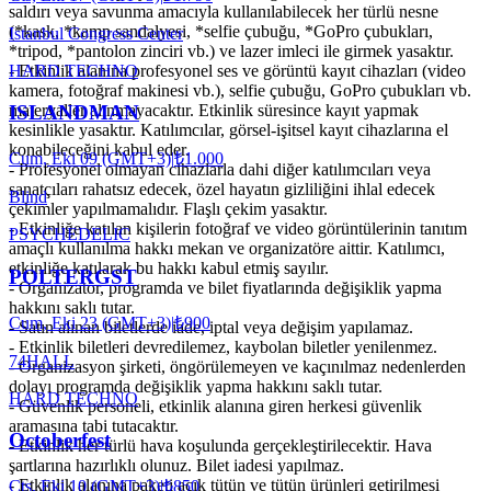
saldırı veya savunma amacıyla kullanılabilecek her türlü nesne
(*kask, *kamp sandalyesi, *selfie çubuğu, *GoPro çubukları,
Istanbul Congress Center
*tripod, *pantolon zinciri vb.) ve lazer imleci ile girmek yasaktır.
HARD TECHNO
- Etkinlik alanına profesyonel ses ve görüntü kayıt cihazları (video
kamera, fotoğraf makinesi vb.), selfie çubuğu, GoPro çubukları vb.
materyaller alınmayacaktır. Etkinlik süresince kayıt yapmak
ISLANDMAN
kesinlikle yasaktır. Katılımcılar, görsel-işitsel kayıt cihazlarına el
konabileceğini kabul eder.
Cum, Eki 09 (GMT+3)
|
₺1.000
- Profesyonel olmayan cihazlarla dahi diğer katılımcıları veya
sanatçıları rahatsız edecek, özel hayatın gizliliğini ihlal edecek
Blind
çekimler yapılmamalıdır. Flaşlı çekim yasaktır.
- Etkinliğe katılan kişilerin fotoğraf ve video görüntülerinin tanıtım
PSYCHEDELIC
amaçlı kullanılma hakkı mekan ve organizatöre aittir. Katılımcı,
etkinliğe katılarak bu hakkı kabul etmiş sayılır.
POLTERGST
- Organizatör, programda ve bilet fiyatlarında değişiklik yapma
hakkını saklı tutar.
Cum, Eki 23 (GMT+3)
|
₺900
- Satın alınan biletlerde iade, iptal veya değişim yapılamaz.
- Etkinlik biletleri devredilemez, kaybolan biletler yenilenmez.
74HALL
- Organizasyon şirketi, öngörülemeyen ve kaçınılmaz nedenlerden
dolayı programda değişiklik yapma hakkını saklı tutar.
HARD TECHNO
- Güvenlik personeli, etkinlik alanına giren herkesi güvenlik
aramasına tabi tutacaktır.
Octoberfest
- Etkinlik her türlü hava koşulunda gerçekleştirilecektir. Hava
şartlarına hazırlıklı olunuz. Bilet iadesi yapılmaz.
- Etkinlik alanına paketi açık tütün ve tütün ürünleri getirilmesi
Cts, Eki 10 (GMT+3)
|
₺850