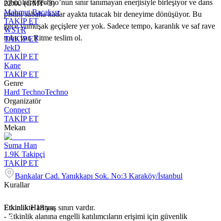
ruhu, hard techno’nun sınır tanımayan enerjisiyle birleşiyor ve dans
22:00 (GMT+3)
Mahmut Bacaksız
pistini sabaha kadar ayakta tutacak bir deneyime dönüşüyor. Bu
TAKİP ET
gece yumuşak geçişlere yer yok. Sadece tempo, karanlık ve saf rave
WSTR
ruhu var. Ritme teslim ol.
TAKİP ET
JekD
TAKİP ET
Kane
TAKİP ET
Genre
Hard Techno
Techno
Organizatör
Connect
TAKİP ET
Mekan
Suma Han
1.9K
Takipçi
TAKİP ET
Bankalar Cad. Yanıkkapı Sok. No:3 Karaköy/İstanbul
Kurallar
Etkinlikte 18 yaş sınırı vardır.
Etkinlik Haritası
- Etkinlik alanına engelli katılımcıların erişimi için güvenlik