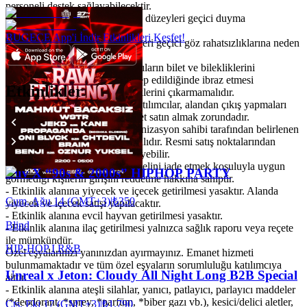
personeli destek sağlayabilecektir.
- Etkinlik alanındaki yüksek ses düzeyleri geçici duyma
problemlerine yol açabilir.
BUGECE App'i İndir Etkinlikleri Keşfet!
- Etkinlik alanındaki ışık düzenleri geçici göz rahatsızlıklarına neden
olabilir.
- Etkinlik boyunca tüm katılımcıların bilet ve bilekliklerini
yanlarında bulundurması ve talep edildiğinde ibraz etmesi
Etkinlikler
zorunludur. Katılımcılar bilekliklerini çıkarmamalıdır.
- Etkinlik alanına giriş yapan katılımcılar, alandan çıkış yapmaları
halinde tekrar giriş için yeni bilet satın almak zorundadır.
- Etkinlik biletleri yalnızca organizasyon sahibi tarafından belirlenen
resmi satış noktalarından alınmalıdır. Resmi satış noktalarından
alınmayan biletler kabul edilmeyebilir.
- Organizasyon sahibi, bilet bedelini iade etmek koşuluyla uygun
Luv X “90s & 2000s” HIPHOP PARTY
görmediği kişilerin girişini reddetme hakkına sahiptir.
- Etkinlik alanına yiyecek ve içecek getirilmesi yasaktır. Alanda
Cum, Ağu 14 (GMT+3)
|
₺350
yiyecek ve içecek satışı yapılacaktır.
- Etkinlik alanına evcil hayvan getirilmesi yasaktır.
Blind
- Etkinlik alanına ilaç getirilmesi yalnızca sağlık raporu veya reçete
ile mümkündür.
HIP-HOP I R&B
Özel eşyalarınızı yanınızdan ayırmayınız. Emanet hizmeti
bulunmamaktadır ve tüm özel eşyaların sorumluluğu katılımcıya
Unreal x Jeton: Cloudy All Night Long B2B Special
aittir.
- Etkinlik alanına ateşli silahlar, yanıcı, patlayıcı, parlayıcı maddeler
(*deodorant, *sprey, *parfüm, *biber gazı vb.), kesici/delici aletler,
Cts, Eki 17 (GMT+3)
|
₺1.790