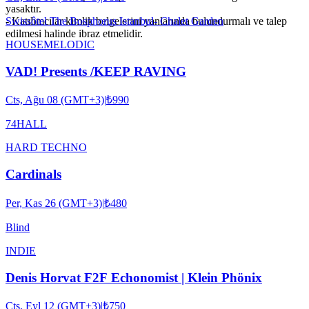
yasaktır.
- Katılımcılar kimlik belgelerini yanlarında bulundurmalı ve talep
Swissôtel The Bosphorus Istanbul- Chalet Garden
edilmesi halinde ibraz etmelidir.
HOUSE
MELODIC
VAD! Presents /KEEP RAVING
Cts, Ağu 08 (GMT+3)
|
₺990
74HALL
HARD TECHNO
Cardinals
Per, Kas 26 (GMT+3)
|
₺480
Blind
INDIE
Denis Horvat F2F Echonomist | Klein Phönix
Cts, Eyl 12 (GMT+3)
|
₺750