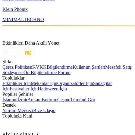
Klein Phönix
MINIMAL
TECHNO
Etkinlikleri Daha Akıllı Yönet
Şirket
Çerez Politikası
KVKK
Bilgilendirme
Kullanım Şartları
Mesafeli Satış
Sözleşmesi
Ön Bilgilendirme Formu
Topluluklar
Etkinlikler İçin
Mekanlar İçin
Organizatörler İçin
Sanatçılar
İçin
Festivaller İçin
Halloween İçin
Popüler Şehirler
İstanbul
İzmir
Ankara
Bodrum
Çeşme
Tümünü Gör
Destek
Yardım Merkezi
Bize Ulaşın
Topluluğa Katıl
BİZİ TAKİP ET :)