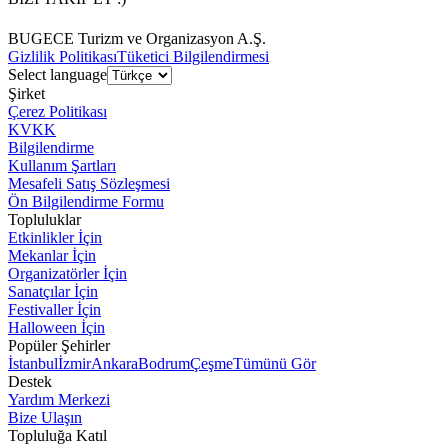
BUGECE Turizm ve Organizasyon A.Ş.
Gizlilik Politikası
Tüketici Bilgilendirmesi
Select language
Şirket
Çerez Politikası
KVKK
Bilgilendirme
Kullanım Şartları
Mesafeli Satış Sözleşmesi
Ön Bilgilendirme Formu
Topluluklar
Etkinlikler İçin
Mekanlar İçin
Organizatörler İçin
Sanatçılar İçin
Festivaller İçin
Halloween İçin
Popüler Şehirler
İstanbul
İzmir
Ankara
Bodrum
Çeşme
Tümünü Gör
Destek
Yardım Merkezi
Bize Ulaşın
Topluluğa Katıl