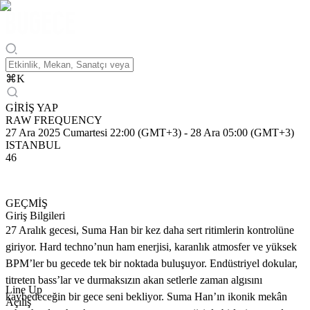
⌘
K
GİRİŞ YAP
RAW FREQUENCY
27 Ara 2025 Cumartesi 22:00 (GMT+3)
-
28 Ara 05:00 (GMT+3)
ISTANBUL
46
GEÇMİŞ
Giriş Bilgileri
27 Aralık gecesi, Suma Han bir kez daha sert ritimlerin kontrolüne
giriyor. Hard techno’nun ham enerjisi, karanlık atmosfer ve yüksek
BPM’ler bu gecede tek bir noktada buluşuyor. Endüstriyel dokular,
titreten bass’lar ve durmaksızın akan setlerle zaman algısını
Line Up
kaybedeceğin bir gece seni bekliyor. Suma Han’ın ikonik mekân
Açılış