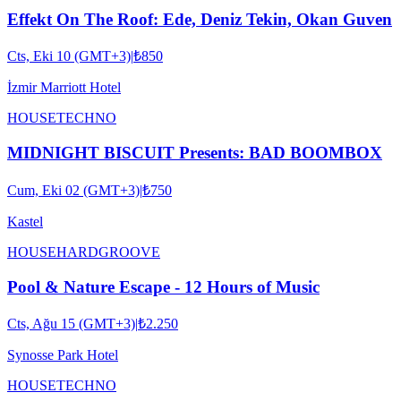
Effekt On The Roof: Ede, Deniz Tekin, Okan Guven
Cts, Eki 10 (GMT+3)
|
₺850
İzmir Marriott Hotel
HOUSE
TECHNO
MIDNIGHT BISCUIT Presents: BAD BOOMBOX
Cum, Eki 02 (GMT+3)
|
₺750
Kastel
HOUSE
HARDGROOVE
Pool & Nature Escape - 12 Hours of Music
Cts, Ağu 15 (GMT+3)
|
₺2.250
Synosse Park Hotel
HOUSE
TECHNO