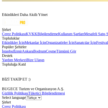
Etkinlikleri Daha Akıllı Yönet
Şirket
Çerez Politikası
KVKK
Bilgilendirme
Kullanım Şartları
Mesafeli Satış 
Topluluklar
Etkinlikler İçin
Mekanlar İçin
Organizatörler İçin
Sanatçılar İçin
Festival
Popüler Şehirler
İstanbul
İzmir
Ankara
Bodrum
Çeşme
Tümünü Gör
Destek
Yardım Merkezi
Bize Ulaşın
Topluluğa Katıl
BİZİ TAKİP ET :)
BUGECE Turizm ve Organizasyon A.Ş.
Gizlilik Politikası
Tüketici Bilgilendirmesi
Select language
Şirket
Çerez Politikası