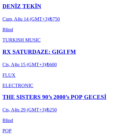
DENİZ TEKİN
Cum, Ağu 14 (GMT+3)
|
₺750
Blind
TURKISH MUSIC
RX SATURDAZE: GIGI FM
Cts, Ağu 15 (GMT+3)
|
₺600
FLUX
ELECTRONIC
THE SISTERS 90’s 2000’s POP GECESİ
Cts, Ağu 29 (GMT+3)
|
₺250
Blind
POP