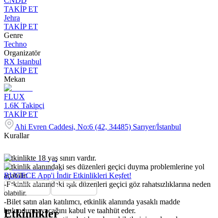
CNDD
TAKİP ET
Jehra
TAKİP ET
Genre
Techno
Organizatör
RX Istanbul
TAKİP ET
Mekan
FLUX
1.6K
Takipçi
TAKİP ET
Ahi Evren Caddesi, No:6 (42, 34485) Sarıyer/İstanbul
Kurallar
-Etkinlikte 18 yaş sınırı vardır.
-Etkinlik alanındaki ses düzenleri geçici duyma problemlerine yol
açabilir.
BUGECE App'i İndir Etkinlikleri Keşfet!
-Etkinlik alanındaki ışık düzenleri geçici göz rahatsızlıklarına neden
olabilir.
-Bilet satın alan katılımcı, etkinlik alanında yasaklı madde
bulundurmayacağını kabul ve taahhüt eder.
Etkinlikler