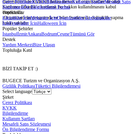
materyallerinde kullanım hakkı mekan ve organizatöre ait olup
Çerez Politikası
KVKK
Bilgilendirme
Kullanım Şartları
Mesafeli Satış
Katılımcı Etkinlik’e katılarak bu hakkın kullanılmasını kabul
Sözleşmesi
Ön Bilgilendirme Formu
etmektedir.
Topluluklar
-Organizatörün programda ve bilet fiyatlarında değişiklik yapma
Etkinlikler İçin
Mekanlar İçin
Organizatörler İçin
Sanatçılar
hakkı saklıdır.
İçin
Festivaller İçin
Halloween İçin
Popüler Şehirler
İstanbul
İzmir
Ankara
Bodrum
Çeşme
Tümünü Gör
Destek
Yardım Merkezi
Bize Ulaşın
Topluluğa Katıl
BİZİ TAKİP ET :)
BUGECE Turizm ve Organizasyon A.Ş.
Gizlilik Politikası
Tüketici Bilgilendirmesi
Select language
Şirket
Çerez Politikası
KVKK
Bilgilendirme
Kullanım Şartları
Mesafeli Satış Sözleşmesi
Ön Bilgilendirme Formu