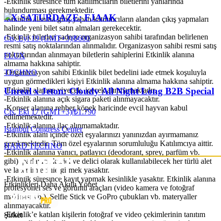
-Etkinlik süresince tüm katılımcıların biletlerini yanlarında
bulundurması gerekmektedir.
RX SATURDAZE: FJAAK
-Etkinlik alanına giriş yapan katılımcıların alandan çıkış yapmaları
halinde yeni bilet satın almaları gerekecektir.
-Etkinlik biletleri sadece organizasyon sahibi tarafından belirlenen
Cts, Eyl 19 (GMT+3)
|
₺600
resmi satış noktalarından alınmalıdır. Organizasyon sahibi resmi satış
noktalarından alınmayan biletlerin sahiplerini Etkinlik alanına
FLUX
almama hakkına sahiptir.
TECHNO
-Organizasyon sahibi Etkinlik bilet bedelini iade etmek koşuluyla
uygun görmedikleri kişiyi Etkinlik alanına almama hakkına sahiptir.
-Etkinlik alanına yiyecek, içecek alınmamaktadır.
Unreal x Jeton: Cloudy All Night Long B2B Special
-Etkinlik alanına açık sigara paketi alınmayacaktır.
-Konser alanına rehber köpek haricinde evcil hayvan kabul
Cts, Eki 17 (GMT+3)
|
₺1.790
edilmemektedir.
-Etkinlik alanına ilaç alınmamaktadır.
Istanbul Congress Center
-Etkinlik alanı içinde özel eşyalarınızı yanınızdan ayırmamanız
gerekmektedir. Tüm özel eşyalarının sorumluluğu Katılımcıya aittir.
HARD TECHNO
-Etkinlik alanına yanıcı, patlayıcı (deodorant, sprey, parfüm vb.
gibi), parlayıcı, kesici ve delici olarak kullanılabilecek her türlü alet
ve lazer imleci ile girmek yasaktır.
-Etkinlik süresince kayıt yapmak kesinlikle yasaktır. Etkinlik alanına
Etkinlikleri Daha Akıllı Yönet
profesyonel ses ve görüntü araçları (video kamera ve fotoğraf
makinası vb.), Selfie Stick ve GoPro çubukları vb. materyaller
alınmayacaktır.
-Etkinlik’e katılan kişilerin fotoğraf ve video çekimlerinin tanıtım
Şirket