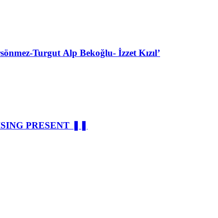
ez-Turgut Alp Bekoğlu- İzzet Kızıl’
ISING PRESENT ❚❚