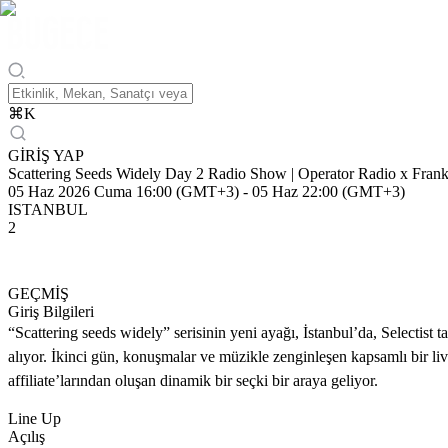
⌘
K
GİRİŞ YAP
Scattering Seeds Widely Day 2 Radio Show | Operator Radio x Frankh
05 Haz 2026 Cuma 16:00 (GMT+3)
-
05 Haz 22:00 (GMT+3)
ISTANBUL
2
GEÇMİŞ
Giriş Bilgileri
“Scattering seeds widely” serisinin yeni ayağı, İstanbul’da, Selecti
alıyor. İkinci gün, konuşmalar ve müzikle zenginleşen kapsamlı bir li
affiliate’larından oluşan dinamik bir seçki bir araya geliyor.
Line Up
Açılış