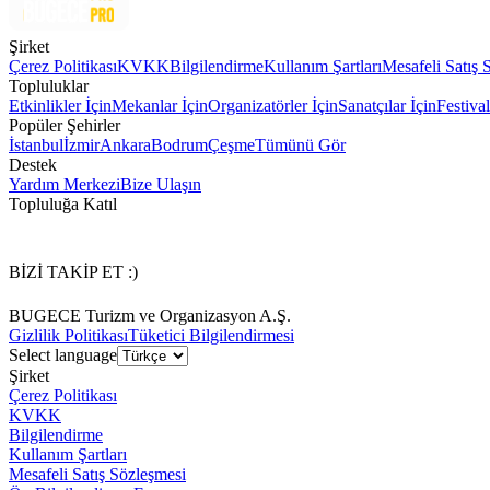
Şirket
Çerez Politikası
KVKK
Bilgilendirme
Kullanım Şartları
Mesafeli Satış 
Topluluklar
Etkinlikler İçin
Mekanlar İçin
Organizatörler İçin
Sanatçılar İçin
Festival
Popüler Şehirler
İstanbul
İzmir
Ankara
Bodrum
Çeşme
Tümünü Gör
Destek
Yardım Merkezi
Bize Ulaşın
Topluluğa Katıl
BİZİ TAKİP ET :)
BUGECE Turizm ve Organizasyon A.Ş.
Gizlilik Politikası
Tüketici Bilgilendirmesi
Select language
Şirket
Çerez Politikası
KVKK
Bilgilendirme
Kullanım Şartları
Mesafeli Satış Sözleşmesi