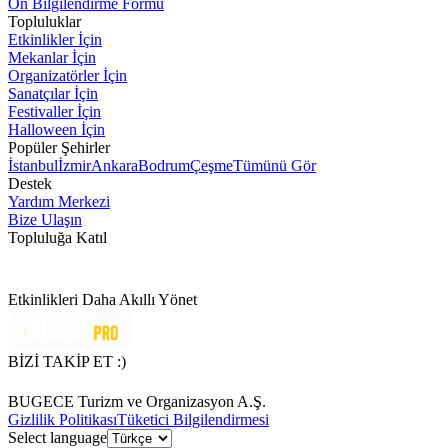
Ön Bilgilendirme Formu
Topluluklar
Etkinlikler İçin
Mekanlar İçin
Organizatörler İçin
Sanatçılar İçin
Festivaller İçin
Halloween İçin
Popüler Şehirler
İstanbul
İzmir
Ankara
Bodrum
Çeşme
Tümünü Gör
Destek
Yardım Merkezi
Bize Ulaşın
Topluluğa Katıl
Etkinlikleri Daha Akıllı Yönet
BİZİ TAKİP ET :)
BUGECE Turizm ve Organizasyon A.Ş.
Gizlilik Politikası
Tüketici Bilgilendirmesi
Select language