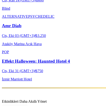
Cts, Kas 14 (GMT+3)
|
₺800
Blind
ALTERNATIVE
PSYCHEDELIC
Amr Diab
Cts, Eki 03 (GMT+3)
|
₺3.250
Ataköy Marina Açık Hava
POP
Effekt Halloween: Haunted Hotel 4
Cts, Eki 31 (GMT+3)
|
₺750
İzmir Marriott Hotel
Etkinlikleri Daha Akıllı Yönet