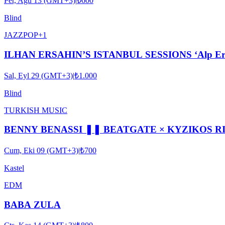
Per, Ağu 13 (GMT+3)
|
₺600
Blind
JAZZ
POP
+
1
ILHAN ERSAHIN’S ISTANBUL SESSIONS ‘Alp Ersönm
Sal, Eyl 29 (GMT+3)
|
₺1.000
Blind
TURKISH MUSIC
BENNY BENASSI ❚❚ BEATGATE × KYZIKOS R
Cum, Eki 09 (GMT+3)
|
₺700
Kastel
EDM
BABA ZULA