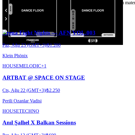
-Etkinliğe katılan kişilerin fotoğraf ve video çekimlerinin tanıtım mat
Arena Fight Nights — AFN VOL.003
Paz, Ağu 23 (GMT+3)
|
₺1.200
Klein Phönix
HOUSE
MELODIC
+
1
ARTBAT @ SPACE ON STAGE
Cts, Ağu 22 (GMT+3)
|
₺2.250
Perili Ozanlar Vadisi
HOUSE
TECHNO
Anıl Şallıel X Balkan Sessions