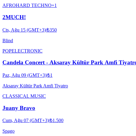
AFRO
HARD TECHNO
+
1
2MUCH!
Cts, Ağu 15 (GMT+3)
|
₺350
Blind
POP
ELECTRONIC
Candela Concert - Aksaray Kültür Park Amfi Tiyatr
Paz, Ağu 09 (GMT+3)
|
₺1
Aksaray Kültür Park Amfi Tiyatro
CLASSICAL MUSIC
Juany Bravo
Cum, Ağu 07 (GMT+3)
|
₺1.500
Spago