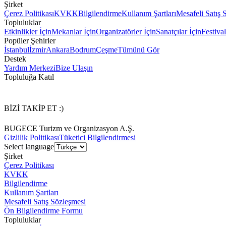
Şirket
Çerez Politikası
KVKK
Bilgilendirme
Kullanım Şartları
Mesafeli Satış 
Topluluklar
Etkinlikler İçin
Mekanlar İçin
Organizatörler İçin
Sanatçılar İçin
Festival
Popüler Şehirler
İstanbul
İzmir
Ankara
Bodrum
Çeşme
Tümünü Gör
Destek
Yardım Merkezi
Bize Ulaşın
Topluluğa Katıl
BİZİ TAKİP ET :)
BUGECE Turizm ve Organizasyon A.Ş.
Gizlilik Politikası
Tüketici Bilgilendirmesi
Select language
Şirket
Çerez Politikası
KVKK
Bilgilendirme
Kullanım Şartları
Mesafeli Satış Sözleşmesi
Ön Bilgilendirme Formu
Topluluklar