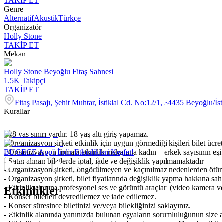
TAKİP ET
Genre
Alternatif
Akustik
Türkçe
Organizatör
Holly Stone
TAKİP ET
Mekan
Holly Stone Beyoğlu Fitaş Sahnesi
1.5K
Takipçi
TAKİP ET
Fitaş Pasajı, Şehit Muhtar, İstiklal Cd. No:12/1, 34435 Beyoğlu/İs
Kurallar
- 18 yaş sınırı vardır. 18 yaş altı giriş yapamaz.
- Organizasyon şirketi etkinlik için uygun görmediği kişileri bilet ücre
- Organizyasyon firması etkinlik mekanına kadın – erkek sayısının eşit
BUGECE App'i İndir Etkinlikleri Keşfet!
- Satın alınan biletlerde iptal, iade ve değişiklik yapılmamaktadır
- Organizasyon şirketi, öngörülmeyen ve kaçınılmaz nedenlerden ötürü
- Organizasyon şirketi, bilet fiyatlarında değişiklik yapma hakkına sahi
- Etkinlik alanına profesyonel ses ve görüntü araçları (video kamera ve
Etkinlikler
- Konser biletleri devredilemez ve iade edilemez.
- Konser süresince biletinizi ve/veya bilekliğinizi saklayınız.
- Etkinlik alanında yanınızda bulunan eşyaların sorumluluğunun size ai