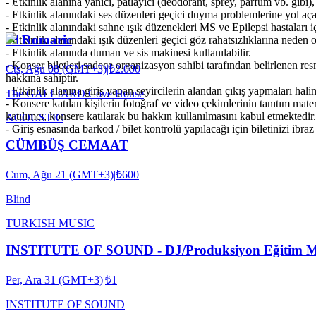
- Etkinlik alanına yanıcı, patlayıcı (deodorant, sprey, parfüm vb. gibi), 
- Etkinlik alanındaki ses düzenleri geçici duyma problemlerine yol açab
- Etkinlik alanındaki sahne ışık düzenekleri MS ve Epilepsi hastaları iç
El Romaric
- Etkinlik alanındaki ışık düzenleri geçici göz rahatsızlıklarına neden ol
- Etkinlik alanında duman ve sis makinesi kullanılabilir.
- Konser biletleri sadece organizasyon sahibi tarafından belirlenen res
Cts, Ağu 08 (GMT+3)
|
₺2.000
hakkına sahiptir.
- Etkinlik alanına giriş yapan seyircilerin alandan çıkış yapmaları hali
The GALLIARD Cove House
- Konsere katılan kişilerin fotoğraf ve video çekimlerinin tanıtım mat
katılımcı, konsere katılarak bu hakkın kullanılmasını kabul etmektedir.
ACOUSTIC
- Giriş esnasında barkod / bilet kontrolü yapılacağı için biletinizi ibra
CÜMBÜŞ CEMAAT
Cum, Ağu 21 (GMT+3)
|
₺600
Blind
TURKISH MUSIC
INSTITUTE OF SOUND - DJ/Produksiyon Eğitim M
Per, Ara 31 (GMT+3)
|
₺1
INSTITUTE OF SOUND