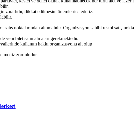
parlayıcı, kesici ve delici olarak kullanılabilecek her türlü alet ve lazer 
ilir.
in zararlıdır, dikkat edilmesini önemle rica ederiz.
abilir.
mi satış noktalarından alınmalıdır. Organizasyon sahibi resmi satış nokt
nde yeni bilet satın almaları gerekmektedir.
eryallerinde kullanım hakkı organizasyona ait olup
z etmeniz zorunludur.
erkezi