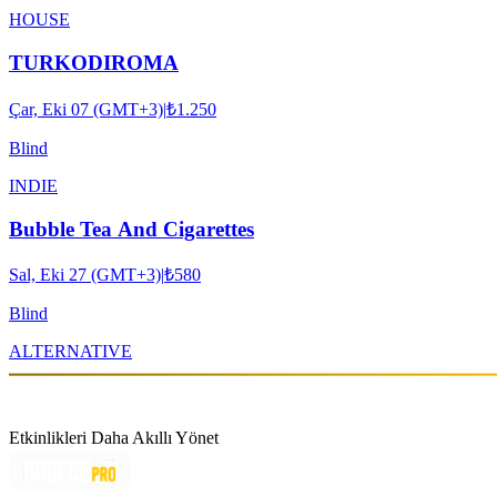
HOUSE
TURKODIROMA
Çar, Eki 07 (GMT+3)
|
₺1.250
Blind
INDIE
Bubble Tea And Cigarettes
Sal, Eki 27 (GMT+3)
|
₺580
Blind
ALTERNATIVE
Etkinlikleri Daha Akıllı Yönet