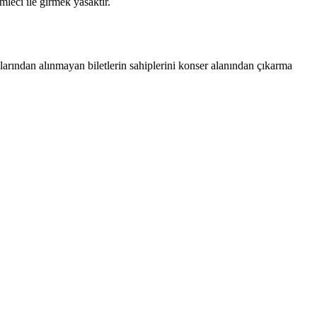
imleci ile girmek yasaktır.
alarından alınmayan biletlerin sahiplerini konser alanından çıkarma