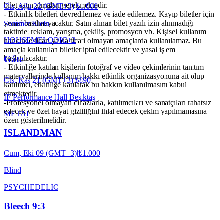
bilet satın almaları gerekmektedir.
Cts, Ağu 22 (GMT+3)
|
₺1.000
- Etkinlik biletleri devredilemez ve iade edilemez. Kayıp biletler için
yenisi basılmayacaktır. Satın alınan bilet yazılı izin alınmadığı
Sommer Klein
taktirde; reklam, yarışma, çekiliş, promosyon vb. Kişisel kullanım
HOUSE
MELODIC
+
2
haricinde ticari ya da ticari olmayan amaçlarda kullanılamaz. Bu
amaçla kullanılan biletler iptal edilecektir ve yasal işlem
Gåte
başlatılacaktır.
- Etkinliğe katılan kişilerin fotoğraf ve video çekimlerinin tanıtım
materyallerinde kullanım hakkı etkinlik organizasyonuna ait olup
Cts, Kas 21 (GMT+3)
|
₺890
katılımcı, etkinliğe katılarak bu hakkın kullanılmasını kabul
etmektedir.
IF Performance Hall Beşiktaş
-Profesyonel olmayan cihazlarla, katılımcıları ve sanatçıları rahatsız
edecek ve özel hayat gizliliğini ihlal edecek çekim yapılmamasına
METAL
özen gösterilmelidir.
ISLANDMAN
Cum, Eki 09 (GMT+3)
|
₺1.000
Blind
PSYCHEDELIC
Bleech 9:3