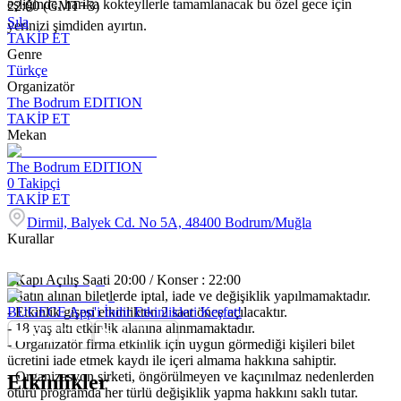
eşliğinde, harika kokteyllerle tamamlanacak bu özel gece için
22:00 (GMT+3)
Sıla
yerinizi şimdiden ayırtın.
TAKİP ET
Genre
Türkçe
Organizatör
The Bodrum EDITION
TAKİP ET
Mekan
The Bodrum EDITION
0
Takipçi
TAKİP ET
Dirmil, Balyek Cd. No 5A, 48400 Bodrum/Muğla
Kurallar
- Kapı Açılış Saati 20:00 / Konser : 22:00
- Satın alınan biletlerde iptal, iade ve değişiklik yapılmamaktadır.
- Etkinlik gişesi etkinlikten 2 saat önce açılacaktır.
BUGECE App'i İndir Etkinlikleri Keşfet!
- 18 yaş altı etkinlik alanına alınmamaktadır.
- Organizatör firma etkinlik için uygun görmediği kişileri bilet
ücretini iade etmek kaydı ile içeri almama hakkına sahiptir.
- Organizasyon şirketi, öngörülmeyen ve kaçınılmaz nedenlerden
Etkinlikler
ötürü programda her türlü değişiklik yapma hakkını saklı tutar.