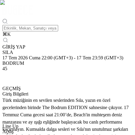
⌘
K
GİRİŞ YAP
SILA
17 Tem 2026 Cuma 22:00 (GMT+3)
-
17 Tem 23:59 (GMT+3)
BODRUM
45
GEÇMİŞ
Giriş Bilgileri
Türk müziğinin en sevilen seslerinden Sıla, yazın en özel
gecelerinden birinde The Bodrum EDITION sahnesine çıkıyor. 17
Temmuz Cuma gecesi saat 21:00’de, Beach'in muhteşem deniz
manzarası ve ay ışığı eşliğinde başlayacak bu canlı performansı
Line Up
kaçırmayın. Kumsalda dalga sesleri ve Sıla'nın unutulmaz şarkıları
Açılış