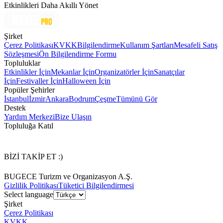
Etkinlikleri Daha Akıllı Yönet
Şirket
Çerez Politikası
KVKK
Bilgilendirme
Kullanım Şartları
Mesafeli Satış
Sözleşmesi
Ön Bilgilendirme Formu
Topluluklar
Etkinlikler İçin
Mekanlar İçin
Organizatörler İçin
Sanatçılar
İçin
Festivaller İçin
Halloween İçin
Popüler Şehirler
İstanbul
İzmir
Ankara
Bodrum
Çeşme
Tümünü Gör
Destek
Yardım Merkezi
Bize Ulaşın
Topluluğa Katıl
BİZİ TAKİP ET :)
BUGECE Turizm ve Organizasyon A.Ş.
Gizlilik Politikası
Tüketici Bilgilendirmesi
Select language
Şirket
Çerez Politikası
KVKK