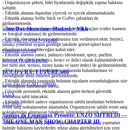
- Organizasyon şirketi, bilet fiyatlarında değişiklik yapma hakkına
sahiptir.
- Etkinlik alanına dışarıdan yiyecek ve içecek alınmamaktadır.
- Etkinlik alanına Selfie Stick ve GoPro çubukları ile
girilmemektedir.
Chez Doc Showcase: Shaked + Vikk
- Etkinlik alanına profesyonel ses ve görüntü araçları (video kamera
ve fotoğraf makinası) ile girilmemektedir.
- Etkinlik süresince kayıt yapılmasına izin verilmeyecektir. Seyirci,
Cum, Ağu 21 (GMT+3)
|
₺450
sanatçı yönetimi uygun gördüğü takdirde görsel-işitsel kayıt
cihazlarına el konabileceğini kabul eder.
Frankhan Selectist
- Etkinlik alanına yanıcı, patlayıcı (deodorant, sprey, parfüm,
kolonya vb. gibi), parlayıcı, kesici ve delici olarak kullanılabilecek
HOUSE
TECH HOUSE
her türlü alet, termos, motor kaskı ve lazer imleci ile girilmemektedir.
- Tüm katılımcıların kimliklerini yanlarında bulundurması ve
BCCO x RX: FUTURE.666
istendiğinde ibraz etmeleri gerekmektedir.
- Etkinlik alanında yanınızda bulunan eşyaların sorumluluğunun size
Cum, Eki 02 (GMT+3)
|
₺600
ait olduğunu hatırlatmak isteriz.
- Güvenlik personeli, etkinlik alanına giren herkesi güvenlik
FLUX
aramasına tabii tutacaktır.
- Etkinlik biletleri sadece organizasyon sahibi tarafından belirlenen
TECHNO
resmi satış noktalarından alınmalıdır. Organizasyon sahibi resmi satış
noktalarından alınmayan biletlerin sahiplerini etkinlik alanından
Sueños de Esperanza Presents: ENZO SIFFREDI —
çıkarma hakkına sahiptir.
THE ONE MAN SHOW: CHAPTER III
- Etkinlik alanına giriş yapan seyircilerin alandan çıkış yapmaları
halinde haklarını kaybederler, tekrar alana girebilmeleri için yeni