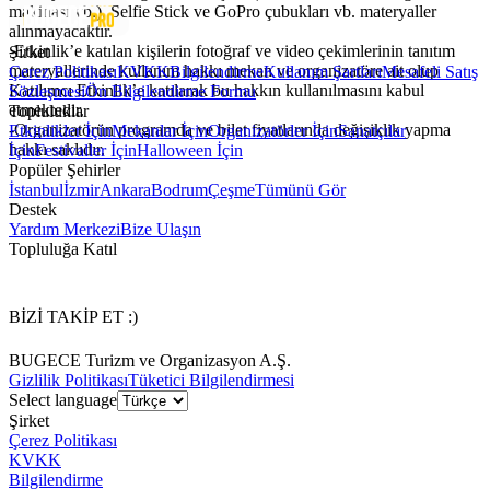
makinası vb.), Selfie Stick ve GoPro çubukları vb. materyaller
alınmayacaktır.
-Etkinlik’e katılan kişilerin fotoğraf ve video çekimlerinin tanıtım
Şirket
materyallerinde kullanım hakkı mekan ve organizatöre ait olup
Çerez Politikası
KVKK
Bilgilendirme
Kullanım Şartları
Mesafeli Satış
Katılımcı Etkinlik’e katılarak bu hakkın kullanılmasını kabul
Sözleşmesi
Ön Bilgilendirme Formu
etmektedir.
Topluluklar
-Organizatörün programda ve bilet fiyatlarında değişiklik yapma
Etkinlikler İçin
Mekanlar İçin
Organizatörler İçin
Sanatçılar
hakkı saklıdır.
İçin
Festivaller İçin
Halloween İçin
Popüler Şehirler
İstanbul
İzmir
Ankara
Bodrum
Çeşme
Tümünü Gör
Destek
Yardım Merkezi
Bize Ulaşın
Topluluğa Katıl
BİZİ TAKİP ET :)
BUGECE Turizm ve Organizasyon A.Ş.
Gizlilik Politikası
Tüketici Bilgilendirmesi
Select language
Şirket
Çerez Politikası
KVKK
Bilgilendirme