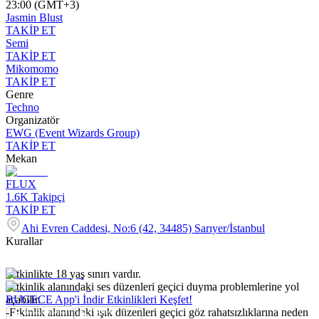
23:00 (GMT+3)
Jasmin Blust
TAKİP ET
Semi
TAKİP ET
Mikomomo
TAKİP ET
Genre
Techno
Organizatör
EWG (Event Wizards Group)
TAKİP ET
Mekan
FLUX
1.6K
Takipçi
TAKİP ET
Ahi Evren Caddesi, No:6 (42, 34485) Sarıyer/İstanbul
Kurallar
-Etkinlikte 18 yaş sınırı vardır.
-Etkinlik alanındaki ses düzenleri geçici duyma problemlerine yol
açabilir.
BUGECE App'i İndir Etkinlikleri Keşfet!
-Etkinlik alanındaki ışık düzenleri geçici göz rahatsızlıklarına neden