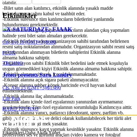
olabilir.
-Bilet satın alan katılımcı, etkinlik alanında yasaklı madde
bulundurmayacağını kabul ve taahhüt eder.
Etkinlikler
-Etkinlik süresince tüm katılımcıların biletlerini yanlarında
bulundurması gerekmektedir.
RX SATURDAZE: FJAAK
-Etkinlik alanına giriş yapan katılımcıların alandan çıkış yapmaları
halinde yeni bilet satın almaları gerekecektir.
-Etkinlik biletleri sadece organizasyon sahibi tarafından belirlenen
Cts, Eyl 19 (GMT+3)
|
₺600
resmi satış noktalarından alınmalıdır. Organizasyon sahibi resmi satış
noktalarından alınmayan biletlerin sahiplerini Etkinlik alanına
FLUX
almama hakkına sahiptir.
TECHNO
-Organizasyon sahibi Etkinlik bilet bedelini iade etmek koşuluyla
uygun görmedikleri kişiyi Etkinlik alanına almama hakkına sahiptir.
-Etkinlik alanına yiyecek, içecek alınmamaktadır.
Jeton presents Sara Landry
-Etkinlik alanına açık sigara paketi alınmayacaktır.
-Konser alanına rehber köpek haricinde evcil hayvan kabul
Cts, Ağu 15 (GMT+3)
|
₺1.490
edilmemektedir.
-Etkinlik alanına ilaç alınmamaktadır.
Life Park
-Etkinlik alanı içinde özel eşyalarınızı yanınızdan ayırmamanız
gerekmektedir. Tüm özel eşyalarının sorumluluğu Katılımcıya aittir.
HARD TECHNO
-Etkinlik alanına yanıcı, patlayıcı (deodorant, sprey, parfüm vb.
gibi), parlayıcı, kesici ve delici olarak kullanılabilecek her türlü alet
ve lazer imleci ile girmek yasaktır.
-Etkinlik süresince kayıt yapmak kesinlikle yasaktır. Etkinlik alanına
Etkinlikleri Daha Akıllı Yönet
profesyonel ses ve görüntü araçları (video kamera ve fotoğraf