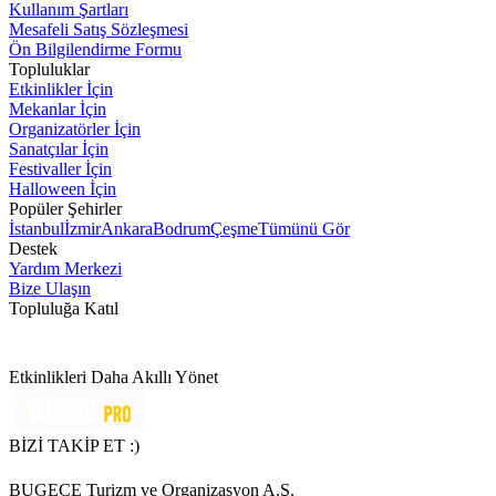
Kullanım Şartları
Mesafeli Satış Sözleşmesi
Ön Bilgilendirme Formu
Topluluklar
Etkinlikler İçin
Mekanlar İçin
Organizatörler İçin
Sanatçılar İçin
Festivaller İçin
Halloween İçin
Popüler Şehirler
İstanbul
İzmir
Ankara
Bodrum
Çeşme
Tümünü Gör
Destek
Yardım Merkezi
Bize Ulaşın
Topluluğa Katıl
Etkinlikleri Daha Akıllı Yönet
BİZİ TAKİP ET :)
BUGECE Turizm ve Organizasyon A.Ş.