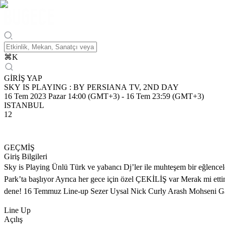
⌘
K
GİRİŞ YAP
SKY IS PLAYING : BY PERSIANA TV, 2ND DAY
16 Tem 2023 Pazar 14:00 (GMT+3)
-
16 Tem 23:59 (GMT+3)
ISTANBUL
12
GEÇMİŞ
Giriş Bilgileri
Sky is Playing Ünlü Türk ve yabancı Dj’ler ile muhteşem bir eğlencele 
Park’ta başlıyor Ayrıca her gece için özel ÇEKİLİŞ var Merak mi ett
dene! 16 Temmuz Line-up Sezer Uysal Nick Curly Arash Mohseni 
Line Up
Açılış