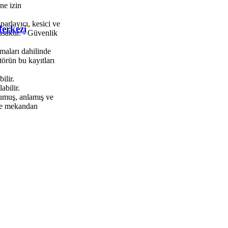
ne izin
parlayıcı, kesici ve
erkezi
yasaktır. - Güvenlik
şmaları dahilinde
törün bu kayıtları
ilir.
abilir.
kumuş, anlamış ve
rde mekandan