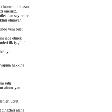
let kontrol noktasına
i öneririz.
let alan seyircilerin
lekliği olmayan
inde yeni bilet
lini iade etmek
mleri ilk iş günü
ebebiyle
k yapma hakkına
mi satış
dan alınmayan
denleri ücret
 cihazları alana