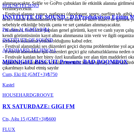
alınmayacaktır. Selfie ve GoPro çubukları ile etkinlik alanına girilmesi
HOUSE
TECHNO
verilmeyecektir.
- Festival alanına yanıcı, patlayıcı (deodorant, sprey, parfüm vb. gibi), 
INSTITUTE OF SOUND - DJ/Produksiyon Eğitim M
delici olarak kullanılabilecek her türlü alet ve lazer imleci ile girmek 
sebebiyle etkinliğe büyük çanta ve sırt çantaları alınmayacaktır.
Per, Ara 31 (GMT+3)
|
₺1
- Katılımcı, festivalde yapılan genel görüntü, kayıt ve canlı yayın çalı
kendi görüntüsünün kayıt altına alınmasına izin verir ve ilgili organiza
INSTITUTE OF SOUND
serbestçe kullanma yetkisi olduğunu kabul eder.
- Festival alanındaki ses düzenleri geçici duyma problemlerine yol açab
AFRO
HARD TECHNO
+
1
- Festival alanındaki ışık düzenleri geçici göz rahatsızlıklarına neden ol
- Festivale katılan her birey özel kurallarda yer alan tüm maddeleri o
MIDNIGHT BISCUIT Presents: BAD BOOMBOX
organizasyon tarafından konulan her türlü kurala uymayı, aksi takdi
çıkarılmayı kabul etmiş sayılır
Cum, Eki 02 (GMT+3)
|
₺750
Kastel
HOUSE
HARDGROOVE
RX SATURDAZE: GIGI FM
Cts, Ağu 15 (GMT+3)
|
₺600
FLUX