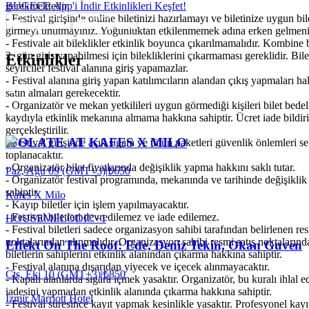
gerekmektedir.
BUGECE App'i İndir Etkinlikleri Keşfet!
- Festival girişinde online biletinizi hazırlamayı ve biletinize uygun bi
girmeyi unutmayınız. Yoğunluktan etkilenmemek adına erken gelmeniz
- Festivale ait bileklikler etkinlik boyunca çıkarılmamalıdır. Kombine bi
2. gün giriş yapabilmesi için bilekliklerini çıkarmaması gereklidir. Bi
Etkinlikler
seyirciler festival alanına giriş yapamazlar.
- Festival alanına giriş yapan katılımcıların alandan çıkış yapmaları hal
satın almaları gerekecektir.
- Organizatör ve mekan yetkilileri uygun görmediği kişileri bilet bede
kaydıyla etkinlik mekanına almama hakkına sahiptir. Ücret iade bildiri
gerçekleştirilir.
ISOLATE AT KAFES X MILO
- Festival girişinde açık sigara ve tütün paketleri güvenlik önlemleri s
toplanacaktır.
- Organizatör bilet fiyatlarında değişiklik yapma hakkını saklı tutar.
Paz, Ağu 09 (GMT+3)
|
₺650
- Organizatör festival programında, mekanında ve tarihinde değişikli
sahiptir.
Kafes X Milo
- Kayıp biletler için işlem yapılmayacaktır.
- Festival biletleri devredilemez ve iade edilemez.
HOUSE
MELODIC
+
1
- Festival biletleri sadece organizasyon sahibi tarafından belirlenen res
noktalarından alınmalıdır. Organizasyon sahibi resmi satış noktaların
Effekt On The Roof: Ede, Deniz Tekin, Okan Guven
biletlerin sahiplerini etkinlik alanından çıkarma hakkına sahiptir.
- Festival alanına dışarıdan yiyecek ve içecek alınmayacaktır.
Cts, Eki 10 (GMT+3)
|
₺850
- Kapalı alanlarda sigara içmek yasaktır. Organizatör, bu kuralı ihlal e
iadesini yapmadan etkinlik alanında çıkarma hakkına sahiptir.
İzmir Marriott Hotel
- Festival süresince kayıt yapmak kesinlikle yasaktır. Profesyonel kayıt