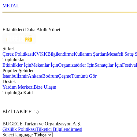
METAL
Etkinlikleri Daha Akıllı Yönet
Şirket
Çerez Politikası
KVKK
Bilgilendirme
Kullanım Şartları
Mesafeli Satış 
Topluluklar
Etkinlikler İçin
Mekanlar İçin
Organizatörler İçin
Sanatçılar İçin
Festival
Popüler Şehirler
İstanbul
İzmir
Ankara
Bodrum
Çeşme
Tümünü Gör
Destek
Yardım Merkezi
Bize Ulaşın
Topluluğa Katıl
BİZİ TAKİP ET :)
BUGECE Turizm ve Organizasyon A.Ş.
Gizlilik Politikası
Tüketici Bilgilendirmesi
Select language