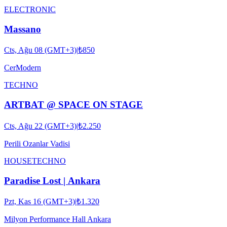
ELECTRONIC
Massano
Cts, Ağu 08 (GMT+3)
|
₺850
CerModern
TECHNO
ARTBAT @ SPACE ON STAGE
Cts, Ağu 22 (GMT+3)
|
₺2.250
Perili Ozanlar Vadisi
HOUSE
TECHNO
Paradise Lost | Ankara
Pzt, Kas 16 (GMT+3)
|
₺1.320
Milyon Performance Hall Ankara