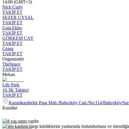
14:00 (GMT+3)
Nick Curly
TAKİP ET
SEZER UYSAL
TAKİP ET
Gaia Ekho
TAKİP ET
GÖRKEM ÇAY
TAKİP ET
Ceaus
TAKİP ET
Organizatör
TheSpace
TAKİP ET
Mekan
Life Park
10.3K
Takipçi
TAKİP ET
Kazımkarabekir Paşa Mah./Bahçeköy Cad./No:114/Bahçeköy/Sar
Kurallar
- 18 yaş sınırı vardır.
- Tüm katılımcıların kimliklerini yanlarında bulundurması ve istendiği