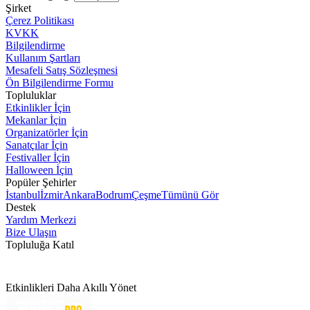
Şirket
Çerez Politikası
KVKK
Bilgilendirme
Kullanım Şartları
Mesafeli Satış Sözleşmesi
Ön Bilgilendirme Formu
Topluluklar
Etkinlikler İçin
Mekanlar İçin
Organizatörler İçin
Sanatçılar İçin
Festivaller İçin
Halloween İçin
Popüler Şehirler
İstanbul
İzmir
Ankara
Bodrum
Çeşme
Tümünü Gör
Destek
Yardım Merkezi
Bize Ulaşın
Topluluğa Katıl
Etkinlikleri Daha Akıllı Yönet