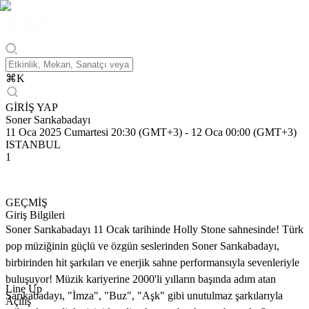
⌘
K
GİRİŞ YAP
Soner Sarıkabadayı
11 Oca 2025 Cumartesi 20:30 (GMT+3)
-
12 Oca 00:00 (GMT+3)
ISTANBUL
1
GEÇMİŞ
Giriş Bilgileri
Soner Sarıkabadayı 11 Ocak tarihinde Holly Stone sahnesinde! Türk
pop müziğinin güçlü ve özgün seslerinden Soner Sarıkabadayı,
birbirinden hit şarkıları ve enerjik sahne performansıyla sevenleriyle
buluşuyor! Müzik kariyerine 2000'li yılların başında adım atan
Line Up
Sarıkabadayı, "İmza", "Buz", "Aşk" gibi unutulmaz şarkılarıyla
Açılış