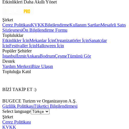
Etkinlikleri Daha Akıllı Yönet
Şirket
Çerez Politikası
KVKK
Bilgilendirme
Kullanım Şartları
Mesafeli Satış
Sözleşmesi
Ön Bilgilendirme Formu
Topluluklar
Etkinlikler İçin
Mekanlar İçin
Organizatörler İçin
Sanatçılar
İçin
Festivaller İçin
Halloween İçin
Popüler Şehirler
İstanbul
İzmir
Ankara
Bodrum
Çeşme
Tümünü Gör
Destek
Yardım Merkezi
Bize Ulaşın
Topluluğa Katıl
BİZİ TAKİP ET :)
BUGECE Turizm ve Organizasyon A.Ş.
Gizlilik Politikası
Tüketici Bilgilendirmesi
Select language
Şirket
Çerez Politikası
KVKK