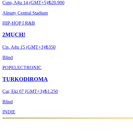
Cum, Ağu 14 (GMT+5)
|
₺20.900
Almaty Central Stadium
HIP-HOP I R&B
2MUCH!
Cts, Ağu 15 (GMT+3)
|
₺350
Blind
POP
ELECTRONIC
TURKODIROMA
Çar, Eki 07 (GMT+3)
|
₺1.250
Blind
INDIE