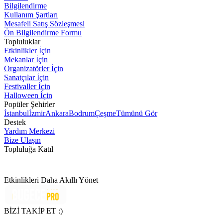
Bilgilendirme
Kullanım Şartları
Mesafeli Satış Sözleşmesi
Ön Bilgilendirme Formu
Topluluklar
Etkinlikler İçin
Mekanlar İçin
Organizatörler İçin
Sanatçılar İçin
Festivaller İçin
Halloween İçin
Popüler Şehirler
İstanbul
İzmir
Ankara
Bodrum
Çeşme
Tümünü Gör
Destek
Yardım Merkezi
Bize Ulaşın
Topluluğa Katıl
Etkinlikleri Daha Akıllı Yönet
BİZİ TAKİP ET :)