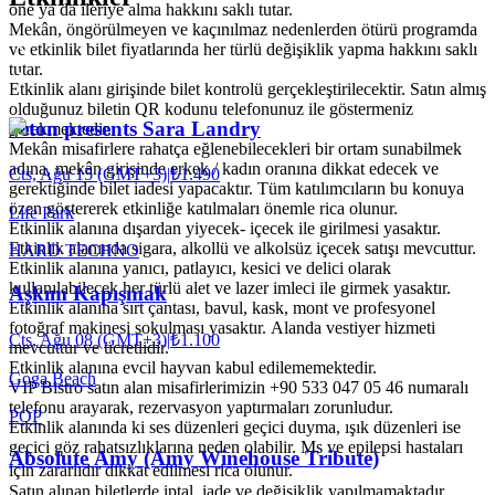
öne ya da ileriye alma hakkını saklı tutar.
Mekân, öngörülmeyen ve kaçınılmaz nedenlerden ötürü programda
ve etkinlik bilet fiyatlarında her türlü değişiklik yapma hakkını saklı
tutar.
Etkinlik alanı girişinde bilet kontrolü gerçekleştirilecektir. Satın almış
olduğunuz biletin QR kodunu telefonunuz ile göstermeniz
Jeton presents Sara Landry
gerekmektedir.
Mekân misafirlere rahatça eğlenebilecekleri bir ortam sunabilmek
adına, mekân girişinde erkek / kadın oranına dikkat edecek ve
Cts, Ağu 15 (GMT+3)
|
₺1.490
gerektiğinde bilet iadesi yapacaktır. Tüm katılımcıların bu konuya
özen göstererek etkinliğe katılmaları önemle rica olunur.
Life Park
Etkinlik alanına dışardan yiyecek- içecek ile girilmesi yasaktır.
Etkinlik alanında sigara, alkollü ve alkolsüz içecek satışı mevcuttur.
HARD TECHNO
Etkinlik alanına yanıcı, patlayıcı, kesici ve delici olarak
kullanılabilecek her türlü alet ve lazer imleci ile girmek yasaktır.
Aşkım Kapışmak
Etkinlik alanına sırt çantası, bavul, kask, mont ve profesyonel
fotoğraf makinesi sokulması yasaktır. Alanda vestiyer hizmeti
Cts, Ağu 08 (GMT+3)
|
₺1.100
mevcuttur ve ücretlidir.
Etkinlik alanına evcil hayvan kabul edilememektedir.
Goga Beach
VIP Bistro satın alan misafirlerimizin +90 533 047 05 46 numaralı
telefonu arayarak, rezervasyon yaptırmaları zorunludur.
POP
Etkinlik alanında ki ses düzenleri geçici duyma, ışık düzenleri ise
geçici göz rahatsızlıklarına neden olabilir. Ms ve epilepsi hastaları
Absolute Amy (Amy Winehouse Tribute)
için zararlıdır dikkat edilmesi rica olunur.
Satın alınan biletlerde iptal, iade ve değişiklik yapılmamaktadır.