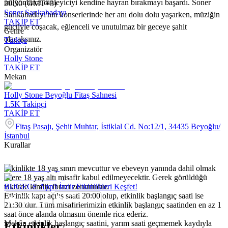
milyonlarca dinleyiciyi kendine hayran bırakmayı başardı. Soner
20:30 (GMT+3)
Soner Sarıkabadayı
Sarıkabadayı'nın konserlerinde her anı dolu dolu yaşarken, müziğin
TAKİP ET
gücüyle coşacak, eğlenceli ve unutulmaz bir geceye şahit
Genre
olacaksınız.
Türkçe
Organizatör
Holly Stone
TAKİP ET
Mekan
Holly Stone Beyoğlu Fitaş Sahnesi
1.5K
Takipçi
TAKİP ET
Fitaş Pasajı, Şehit Muhtar, İstiklal Cd. No:12/1, 34435 Beyoğlu/
İstanbul
Kurallar
Etkinlikte 18 yaş sınırı mevcuttur ve ebeveyn yanında dahil olmak
üzere 18 yaş altı misafir kabul edilmeyecektir. Gerek görüldüğü
taktirde kimlik ibrazı zorunludur.
BUGECE App'i İndir Etkinlikleri Keşfet!
Etkinlik kapı açılış saati 20:00 olup, etkinlik başlangıç saati ise
21:30’dur. Tüm misafirlerimizin etkinlik başlangıç saatinden en az 1
saat önce alanda olmasını önemle rica ederiz.
Mekân etkinlik başlangıç saatini, yarım saati geçmemek kaydıyla
Etkinlikler