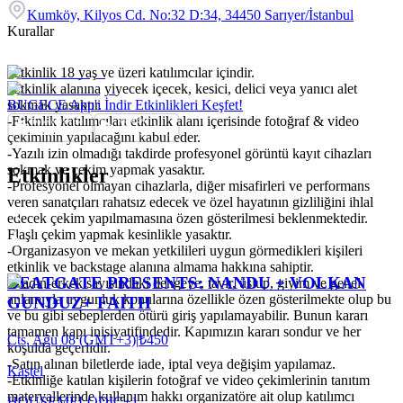
Kumköy, Kilyos Cd. No:32 D:34, 34450 Sarıyer/İstanbul
Kurallar
-Etkinlik 18 yaş ve üzeri katılımcılar içindir.
-Etkinlik alanına yiyecek içecek, kesici, delici veya yanıcı alet
sokmak yasaktır.
BUGECE App'i İndir Etkinlikleri Keşfet!
-Etkinlik katılımcıları etkinlik alanı içerisinde fotoğraf & video
çekiminin yapılacağını kabul eder.
-Yazılı izin olmadığı takdirde profesyonel görüntü kayıt cihazları
sokmak ve çekim yapmak yasaktır.
Etkinlikler
-Profesyonel olmayan cihazlarla, diğer misafirleri ve performans
veren sanatçıları rahatsız edecek ve özel hayatının gizliliğini ihlal
edecek çekim yapılmamasına özen gösterilmesi beklenmektedir.
Flaşlı çekim yapmak kesinlikle yasaktır.
-Organizasyon ve mekan yetkilileri uygun görmedikleri kişileri
etkinlik ve backstage alanına almama hakkına sahiptir.
BEATGATE PRESENTS: NANDU + VOLKAN
-Kadın-erkek sayısındaki dengeye, tavır, üslup, giyim ve genel
anlamıyla uygunluk konularına özellikle özen gösterilmekte olup bu
GUNDUZ+ FAITH
ve bu gibi sebeplerden ötürü giriş yapılamayabilir. Bunun kararı
tamamen kapı inisiyatifindedir. Kapımızın kararı sondur ve her
Cts, Ağu 08 (GMT+3)
|
₺450
koşulda geçerlidir.
-Satın alınan biletlerde iade, iptal veya değişim yapılamaz.
Kastel
-Etkinliğe katılan kişilerin fotoğraf ve video çekimlerinin tanıtım
materyallerinde kullanım hakkı organizatöre ait olup katılımcı
HOUSE
MELODIC
+
1