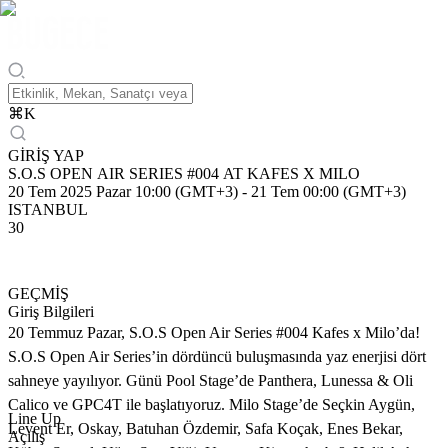
⌘
K
GİRİŞ YAP
S.O.S OPEN AIR SERIES #004 AT KAFES X MILO
20 Tem 2025 Pazar 10:00 (GMT+3)
-
21 Tem 00:00 (GMT+3)
ISTANBUL
30
GEÇMİŞ
Giriş Bilgileri
20 Temmuz Pazar, S.O.S Open Air Series #004 Kafes x Milo’da!
S.O.S Open Air Series’in dördüncü buluşmasında yaz enerjisi dört
sahneye yayılıyor. Günü Pool Stage’de Panthera, Lunessa & Oli
Calico ve GPC4T ile başlatıyoruz. Milo Stage’de Seçkin Aygün,
Line Up
Levent Er, Oskay, Batuhan Özdemir, Safa Koçak, Enes Bekar,
Açılış