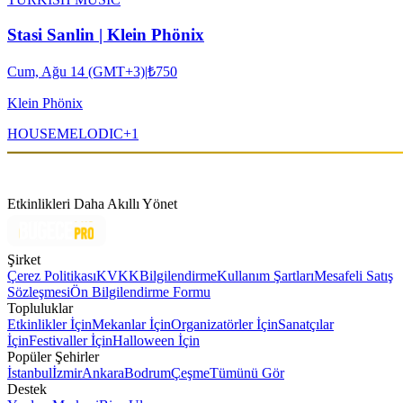
Stasi Sanlin | Klein Phönix
Cum, Ağu 14 (GMT+3)
|
₺750
Klein Phönix
HOUSE
MELODIC
+
1
Etkinlikleri Daha Akıllı Yönet
Şirket
Çerez Politikası
KVKK
Bilgilendirme
Kullanım Şartları
Mesafeli Satış
Sözleşmesi
Ön Bilgilendirme Formu
Topluluklar
Etkinlikler İçin
Mekanlar İçin
Organizatörler İçin
Sanatçılar
İçin
Festivaller İçin
Halloween İçin
Popüler Şehirler
İstanbul
İzmir
Ankara
Bodrum
Çeşme
Tümünü Gör
Destek