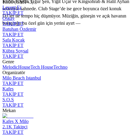
Kübra Soysal, Uğur Şen, Yiğit Uçar ve Kingsohrab & Halil Ayhan
10:00 (GMT+3)
Levent Er
setleriyle sahnede. Club Stage’de ise gece boyunca özel konuk
TAKİP ET
DJ’ler ile tempo hiç düşmüyor. Müziğin, güneşin ve açık havanın
Oskay
buluştuğu bu özel gün için yerini ayırt —
TAKİP ET
Batuhan Özdemir
TAKİP ET
Safa Kocak
TAKİP ET
Kübra Soysal
TAKİP ET
Genre
Melodic
House
Tech House
Techno
Organizatör
Milo Beach Istanbul
TAKİP ET
Kafes
TAKİP ET
S.O.S
TAKİP ET
Mekan
Kafes X Milo
2.1K
Takipçi
TAKİP ET