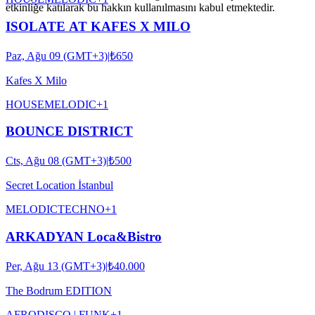
etkinliğe katılarak bu hakkın kullanılmasını kabul etmektedir.
ISOLATE AT KAFES X MILO
Paz, Ağu 09 (GMT+3)
|
₺650
Kafes X Milo
HOUSE
MELODIC
+
1
BOUNCE DISTRICT
Cts, Ağu 08 (GMT+3)
|
₺500
Secret Location İstanbul
MELODIC
TECHNO
+
1
ARKADYAN Loca&Bistro
Per, Ağu 13 (GMT+3)
|
₺40.000
The Bodrum EDITION
AFRO
DISCO | FUNK
+
1