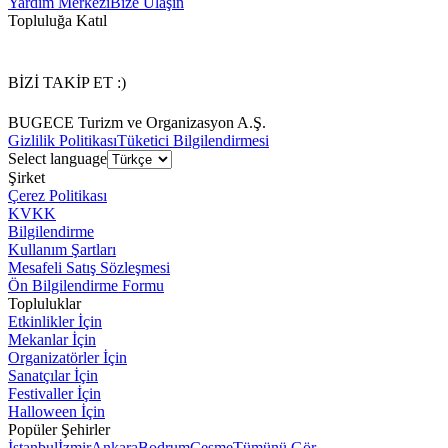
Yardım Merkezi
Bize Ulaşın
Topluluğa Katıl
BİZİ TAKİP ET :)
BUGECE Turizm ve Organizasyon A.Ş.
Gizlilik Politikası
Tüketici Bilgilendirmesi
Select language
Şirket
Çerez Politikası
KVKK
Bilgilendirme
Kullanım Şartları
Mesafeli Satış Sözleşmesi
Ön Bilgilendirme Formu
Topluluklar
Etkinlikler İçin
Mekanlar İçin
Organizatörler İçin
Sanatçılar İçin
Festivaller İçin
Halloween İçin
Popüler Şehirler
İstanbul
İzmir
Ankara
Bodrum
Çeşme
Tümünü Gör