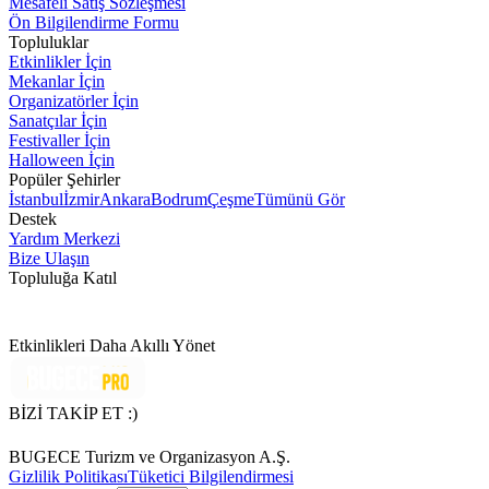
Mesafeli Satış Sözleşmesi
Ön Bilgilendirme Formu
Topluluklar
Etkinlikler İçin
Mekanlar İçin
Organizatörler İçin
Sanatçılar İçin
Festivaller İçin
Halloween İçin
Popüler Şehirler
İstanbul
İzmir
Ankara
Bodrum
Çeşme
Tümünü Gör
Destek
Yardım Merkezi
Bize Ulaşın
Topluluğa Katıl
Etkinlikleri Daha Akıllı Yönet
BİZİ TAKİP ET :)
BUGECE Turizm ve Organizasyon A.Ş.
Gizlilik Politikası
Tüketici Bilgilendirmesi