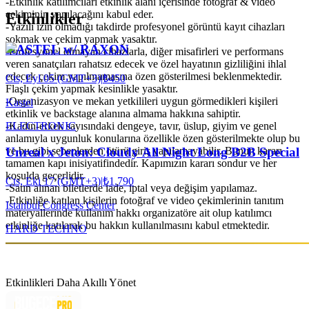
-Etkinlik katılımcıları etkinlik alanı içerisinde fotoğraf & video
çekiminin yapılacağını kabul eder.
Etkinlikler
-Yazılı izin olmadığı takdirde profesyonel görüntü kayıt cihazları
sokmak ve çekim yapmak yasaktır.
KASTEL w/ RAXON
-Profesyonel olmayan cihazlarla, diğer misafirleri ve performans
veren sanatçıları rahatsız edecek ve özel hayatının gizliliğini ihlal
edecek çekim yapılmamasına özen gösterilmesi beklenmektedir.
Cts, Eyl 05 (GMT+3)
|
₺450
Flaşlı çekim yapmak kesinlikle yasaktır.
-Organizasyon ve mekan yetkilileri uygun görmedikleri kişileri
Kastel
etkinlik ve backstage alanına almama hakkına sahiptir.
ELECTRONIC
-Kadın-erkek sayısındaki dengeye, tavır, üslup, giyim ve genel
anlamıyla uygunluk konularına özellikle özen gösterilmekte olup bu
ve bu gibi sebeplerden ötürü giriş yapılamayabilir. Bunun kararı
Unreal x Jeton: Cloudy All Night Long B2B Special
tamamen kapı inisiyatifindedir. Kapımızın kararı sondur ve her
koşulda geçerlidir.
Cts, Eki 17 (GMT+3)
|
₺1.790
-Satın alınan biletlerde iade, iptal veya değişim yapılamaz.
-Etkinliğe katılan kişilerin fotoğraf ve video çekimlerinin tanıtım
Istanbul Congress Center
materyallerinde kullanım hakkı organizatöre ait olup katılımcı
etkinliğe katılarak bu hakkın kullanılmasını kabul etmektedir.
HARD TECHNO
Etkinlikleri Daha Akıllı Yönet