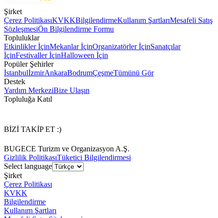
Şirket
Çerez Politikası
KVKK
Bilgilendirme
Kullanım Şartları
Mesafeli Satış
Sözleşmesi
Ön Bilgilendirme Formu
Topluluklar
Etkinlikler İçin
Mekanlar İçin
Organizatörler İçin
Sanatçılar
İçin
Festivaller İçin
Halloween İçin
Popüler Şehirler
İstanbul
İzmir
Ankara
Bodrum
Çeşme
Tümünü Gör
Destek
Yardım Merkezi
Bize Ulaşın
Topluluğa Katıl
BİZİ TAKİP ET :)
BUGECE Turizm ve Organizasyon A.Ş.
Gizlilik Politikası
Tüketici Bilgilendirmesi
Select language
Şirket
Çerez Politikası
KVKK
Bilgilendirme
Kullanım Şartları