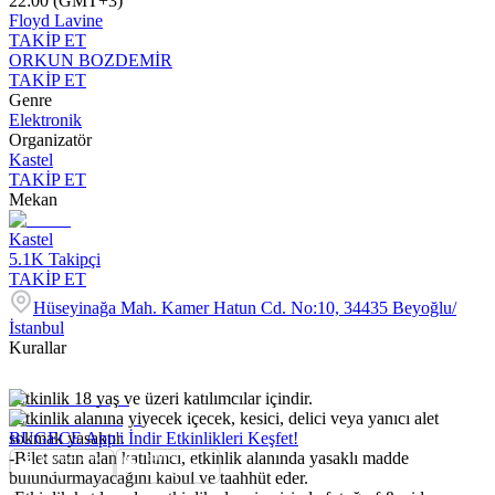
22:00 (GMT+3)
Floyd Lavine
TAKİP ET
ORKUN BOZDEMİR
TAKİP ET
Genre
Elektronik
Organizatör
Kastel
TAKİP ET
Mekan
Kastel
5.1K
Takipçi
TAKİP ET
Hüseyinağa Mah. Kamer Hatun Cd. No:10, 34435 Beyoğlu/
İstanbul
Kurallar
-Etkinlik 18 yaş ve üzeri katılımcılar içindir.
-Etkinlik alanına yiyecek içecek, kesici, delici veya yanıcı alet
sokmak yasaktır.
BUGECE App'i İndir Etkinlikleri Keşfet!
-Bilet satın alan katılımcı, etkinlik alanında yasaklı madde
bulundurmayacağını kabul ve taahhüt eder.